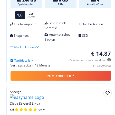
Speicherplatz
RAM
Anzahl vCore
Gut
1,6
07/2026
Geld-zurück-
Telefonsupport
DDoS Protection
Garantie
Automatisches
Snapshots
SSD
Backup
Alle Funktionen
€ 14,87
Tarifdetails
Durchschnittspreis pro Monat
Vertragslaufzeit: 12 Monate
€ 18,15/Monat
*
ZUM ANBIETER
Anzeige
Cloud Server S Linux
4,6
(99)