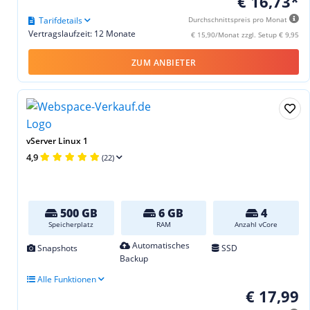
€ 16,73*
Tarifdetails
Durchschnittspreis pro Monat
Vertragslaufzeit: 12 Monate
€ 15,90/Monat zzgl. Setup € 9,95
ZUM ANBIETER
vServer Linux 1
4,9
(22)
500 GB
6 GB
4
Speicherplatz
RAM
Anzahl vCore
Automatisches
Snapshots
SSD
Backup
Alle Funktionen
€ 17,99