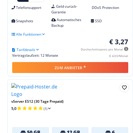
Geld-zurück-
Telefonsupport
DDoS Protection
Garantie
Automatisches
Snapshots
SSD
Backup
Alle Funktionen
€ 3,27
Tarifdetails
Durchschnittspreis pro Monat
Vertragslaufzeit: 12 Monate
€ 4,03/Monat
*
ZUM ANBIETER
vServer ES12 (30 Tage Prepaid)
5,0
(1)
50 GB
12 GB
6