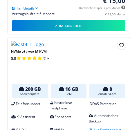
€ 15,00
Tarifdetails
Durchschnittspreis pro Monat
Vertragslaufzeit: 6 Monate
€ 15,00/Monat
ZUM ANGEBOT
NVMe vServer M KVM
5,0
(9)
200 GB
16 GB
8
Speicherplatz
RAM
Anzahl vCore
Kostenlose
Telefonsupport
DDoS Protection
Testphase
Automatisches
KI Assistent
Snapshots
Backup
RAID 1
NVMe
Alle Funktionen