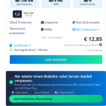
150 GB
8 GB
4
Speicherplatz
RAM
Anzahl vCore
Sehr Gut
1,2
01/2026
DDoS Protection
Snapshots
One-Click-Installer
Ressourcen
NVMe
Alle Funktionen
erweiterbar
€ 12,85
Exkl. Lizenzkosten
Tarifdetails
Durchschnittspreis pro Monat
Vertragslaufzeit: 1 Monat
€ 16,07/Monat
ZUM ANGEBOT
Nie wieder einen Website- oder Server-Ausfall
verpassen.
Rund-um-die-Uhr-Überwachung mit Alarm per SMS, Anruf oder E‑Mail
mit HOSTtest Plus.
SMS‑Alarm
Anruf‑Alarm
E‑Mail‑Alarm
Jetzt kostenlos überwachen