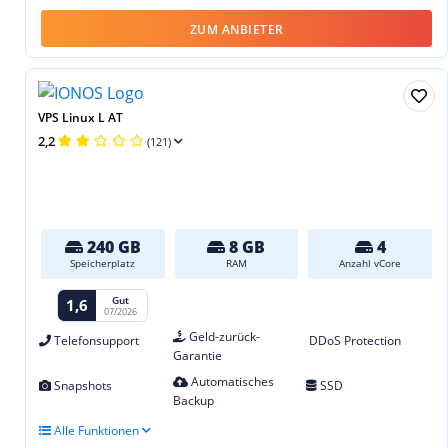
ZUM ANBIETER
VPS Linux L AT
2,2
(121)
240 GB
8 GB
4
Speicherplatz
RAM
Anzahl vCore
Gut
1,6
07/2026
Geld-zurück-
Telefonsupport
DDoS Protection
Garantie
Automatisches
Snapshots
SSD
Backup
Alle Funktionen