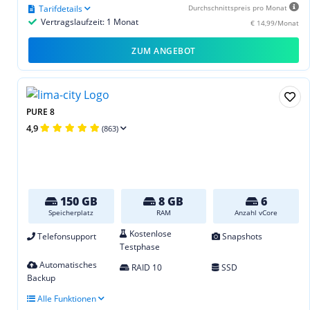
Tarifdetails
Durchschnittspreis pro Monat
Vertragslaufzeit: 1 Monat
€ 14,99/Monat
ZUM ANGEBOT
PURE 8
4,9
(863)
150 GB
8 GB
6
Speicherplatz
RAM
Anzahl vCore
Kostenlose
Telefonsupport
Snapshots
Testphase
Automatisches
RAID 10
SSD
Backup
Alle Funktionen