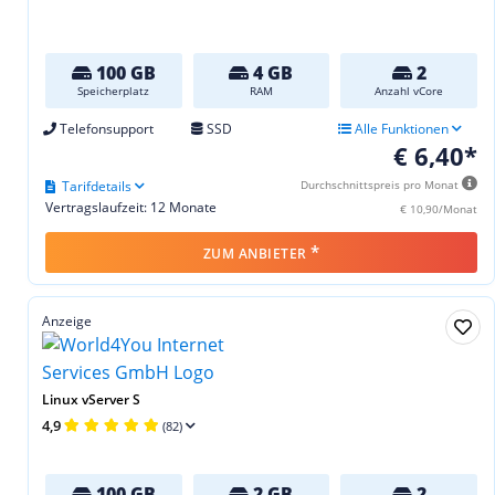
100 GB
4 GB
2
Speicherplatz
RAM
Anzahl vCore
Telefonsupport
SSD
Alle Funktionen
€ 6,40*
Tarifdetails
Durchschnittspreis pro Monat
Vertragslaufzeit: 12 Monate
€ 10,90/Monat
*
ZUM ANBIETER
Anzeige
Linux vServer S
4,9
(82)
100 GB
2 GB
2