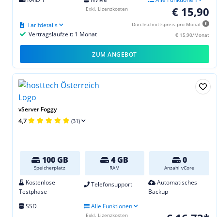
€ 15,90
Exkl. Lizenzkosten
Tarifdetails
Durchschnittspreis pro Monat
Vertragslaufzeit: 1 Monat
€ 15,90/Monat
ZUM ANGEBOT
vServer Foggy
4,7
(31)
100 GB
4 GB
0
Speicherplatz
RAM
Anzahl vCore
Kostenlose
Automatisches
Telefonsupport
Testphase
Backup
SSD
Alle Funktionen
Exkl. Lizenzkosten