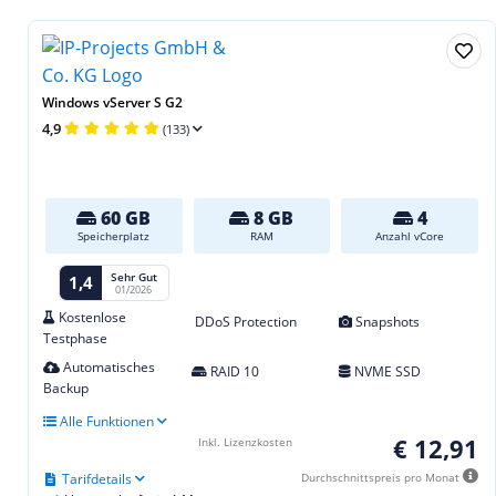
Windows vServer S G2
4,9
(133)
60 GB
8 GB
4
Speicherplatz
RAM
Anzahl vCore
Sehr Gut
1,4
01/2026
Kostenlose
DDoS Protection
Snapshots
Testphase
Automatisches
RAID 10
NVME SSD
Backup
Alle Funktionen
€ 12,91
Inkl. Lizenzkosten
Tarifdetails
Durchschnittspreis pro Monat