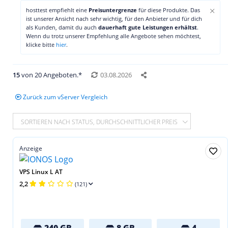
×
hosttest empfiehlt eine
Preisuntergrenze
für diese Produkte. Das
ist unserer Ansicht nach sehr wichtig, für den Anbieter und für dich
als Kunden, damit du auch
dauerhaft gute Leistungen erhältst
.
Wenn du trotz unserer Empfehlung alle Angebote sehen möchtest,
klicke bitte
hier
.
15
von 20 Angeboten.*
03.08.2026
Zurück zum vServer Vergleich
SORTIEREN NACH STATUS, DURCHSCHNITTLICHER PREIS
Anzeige
VPS Linux L AT
2,2
(121)
240 GB
8 GB
4