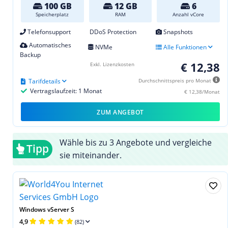
100 GB
12 GB
6
Speicherplatz
RAM
Anzahl vCore
Telefonsupport
DDoS Protection
Snapshots
Automatisches
NVMe
Alle Funktionen
Backup
€ 12,38
Exkl. Lizenzkosten
Tarifdetails
Durchschnittspreis pro Monat
Vertragslaufzeit: 1 Monat
€ 12,38/Monat
ZUM ANGEBOT
Wähle bis zu 3 Angebote und vergleiche
Tipp
sie miteinander.
Windows vServer S
4,9
(82)