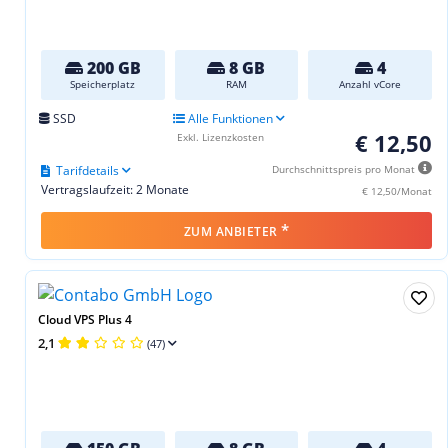
200 GB
8 GB
4
Speicherplatz
RAM
Anzahl vCore
SSD
Alle Funktionen
€ 12,50
Exkl. Lizenzkosten
Tarifdetails
Durchschnittspreis pro Monat
Vertragslaufzeit: 2 Monate
€ 12,50/Monat
*
ZUM ANBIETER
Cloud VPS Plus 4
2,1
(47)