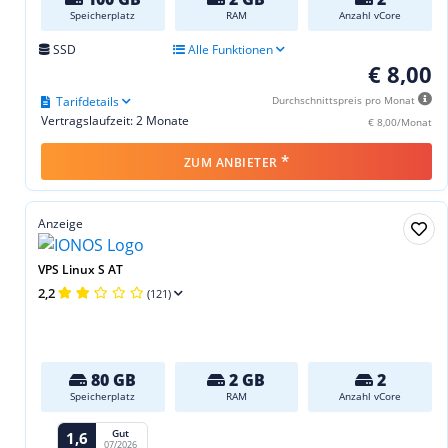
Speicherplatz
RAM
Anzahl vCore
SSD
Alle Funktionen
€ 8,00
Tarifdetails
Durchschnittspreis pro Monat
Vertragslaufzeit: 2 Monate
€ 8,00/Monat
*
ZUM ANBIETER
Anzeige
VPS Linux S AT
2,2
(121)
80 GB
2 GB
2
Speicherplatz
RAM
Anzahl vCore
Gut
1,6
07/2026