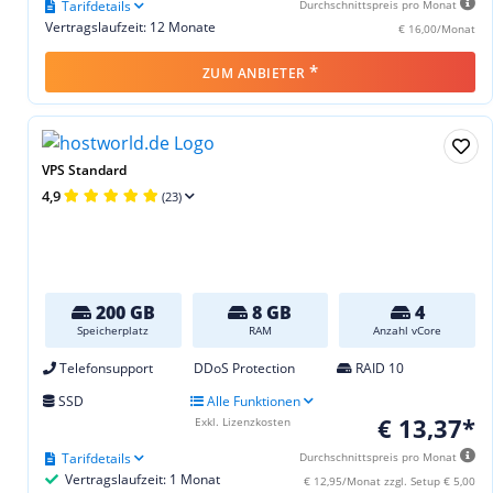
Tarifdetails
Durchschnittspreis pro Monat
Vertragslaufzeit: 12 Monate
€ 16,00/Monat
*
ZUM ANBIETER
VPS Standard
4,9
(23)
200 GB
8 GB
4
Speicherplatz
RAM
Anzahl vCore
Telefonsupport
DDoS Protection
RAID 10
SSD
Alle Funktionen
€ 13,37*
Exkl. Lizenzkosten
Tarifdetails
Durchschnittspreis pro Monat
Vertragslaufzeit: 1 Monat
€ 12,95/Monat zzgl. Setup € 5,00