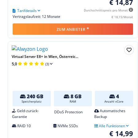
€ 14,87
Tarifdetails
Durchschnittspreis pro Monat
Vertragslaufzeit: 12 Monate
€ 18,15/Monat
*
ZUM ANBIETER
Virtual Server E8+ in Wien, Österreic...
5,0
(3)
240 GB
8 GB
4
Speicherplatz
RAM
Anzahl vCore
Geld-zurück-
Automatisches
DDoS Protection
Garantie
Backup
RAID 10
NVMe SSDs
Alle Funktionen
€ 14,99