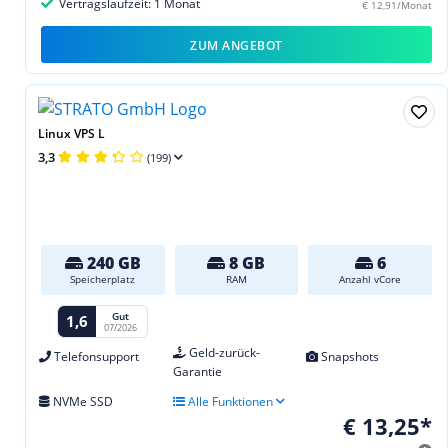
Vertragslaufzeit: 1 Monat
€ 12,91/Monat
ZUM ANGEBOT
Linux VPS L
3,3
(199)
240 GB
8 GB
6
Speicherplatz
RAM
Anzahl vCore
Gut
1,6
07/2026
Geld-zurück-
Telefonsupport
Snapshots
Garantie
NVMe SSD
Alle Funktionen
€ 13,25*