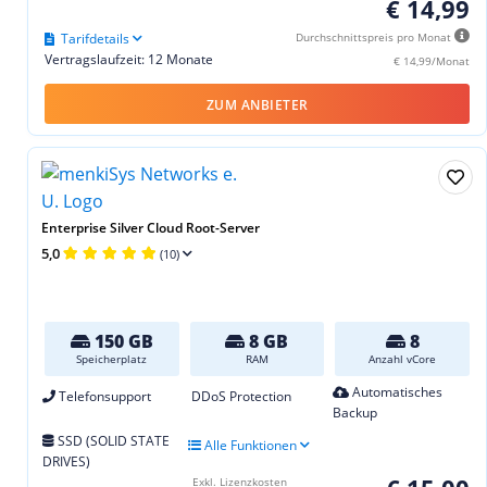
€ 14,99
Tarifdetails
Durchschnittspreis pro Monat
Vertragslaufzeit: 12 Monate
€ 14,99/Monat
ZUM ANBIETER
Enterprise Silver Cloud Root-Server
5,0
(10)
150 GB
8 GB
8
Speicherplatz
RAM
Anzahl vCore
Automatisches
Telefonsupport
DDoS Protection
Backup
SSD (SOLID STATE
Alle Funktionen
DRIVES)
Exkl. Lizenzkosten