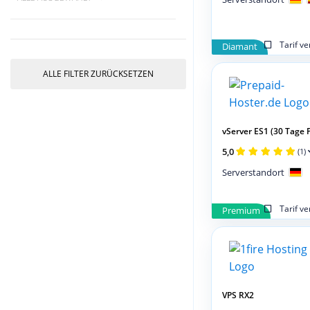
Tarif v
Diamant
ALLE FILTER ZURÜCKSETZEN
vServer ES1 (30 Tage 
5,0
(1)
Serverstandort
Tarif v
Premium
VPS RX2