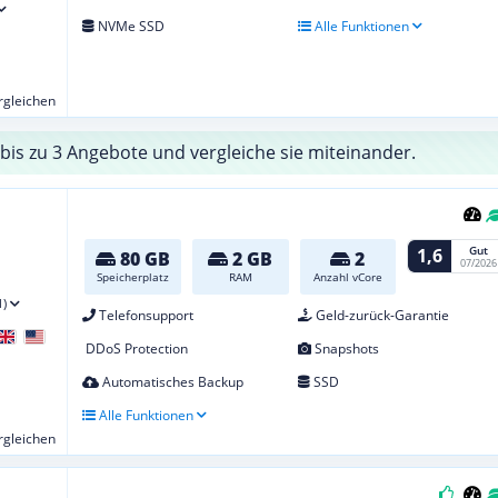
NVMe SSD
Alle Funktionen
ergleichen
bis zu 3 Angebote und vergleiche sie miteinander.
Gut
1,6
80 GB
2 GB
2
07/2026
Speicherplatz
RAM
Anzahl vCore
1)
Telefonsupport
Geld-zurück-Garantie
DDoS Protection
Snapshots
Automatisches Backup
SSD
Alle Funktionen
ergleichen