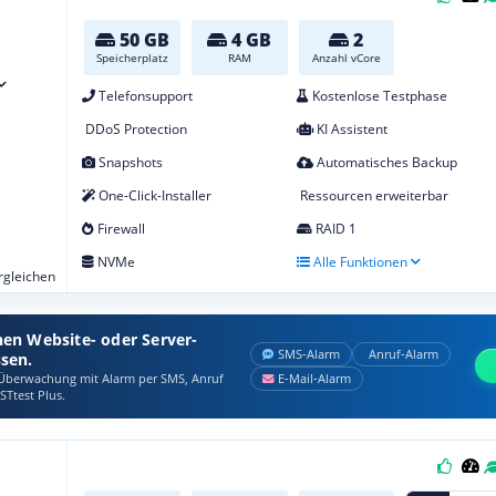
50 GB
4 GB
2
Speicherplatz
RAM
Anzahl vCore
Telefonsupport
Kostenlose Testphase
DDoS Protection
KI Assistent
Snapshots
Automatisches Backup
One-Click-Installer
Ressourcen erweiterbar
Firewall
RAID 1
NVMe
Alle Funktionen
ergleichen
nen Website- oder Server-
SMS‑Alarm
Anruf‑Alarm
ssen.
berwachung mit Alarm per SMS, Anruf
E‑Mail‑Alarm
STtest Plus.