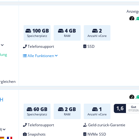
Anzeig
100 GB
4 GB
2
Speicherplatz
RAM
Anzahl vCore
Telefonsupport
SSD
lung
Alle Funktionen
ergleichen
Gut
1,6
60 GB
2 GB
1
07/2026
Speicherplatz
RAM
Anzahl vCore
Telefonsupport
Geld-zurück-Garantie
9)
Snapshots
NVMe SSD