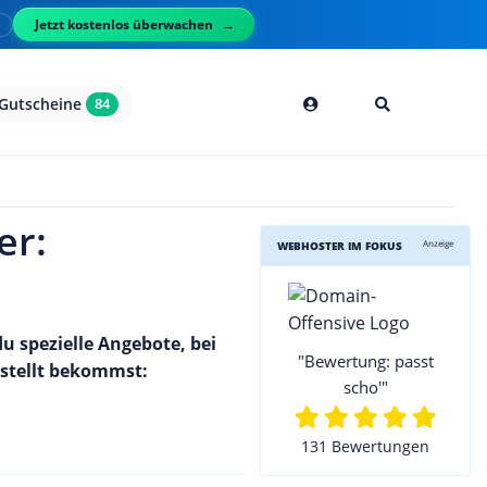
Jetzt kostenlos überwachen
l
Gutscheine
84
er:
Anzeige
WEBHOSTER IM FOKUS
u spezielle Angebote, bei
"Bewertung: passt
estellt bekommst:
scho'"
131 Bewertungen