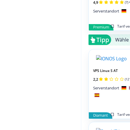
4,9
(7)
Serverstandort
Tarif v
Premium
Tipp
Wähle 
VPS Linux S AT
2,2
(12
Serverstandort
Tarif v
Diamant