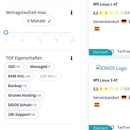
VPS Linux L AT
Vertragslaufzeit max.
2,2
(12
0
Monate
Serverstandort
0
6
12
18
24
Tarif v
Diamant
TOP Eigenschaften
SSD
Managed
195
27
KVM Virt.
LXC Virt.
144
0
VPS Linux S AT
Backup
118
2,2
(12
Grünes Hosting
184
Serverstandort
DDOS Schutz
118
24h Support
169
Tarif v
Diamant