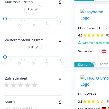
Maximale Kosten
0
€
0
25
50
75
100
Cloud Server S Linux
4,6
(99)
Weiterempfehlungsrate
92%
Weiterempfeh
0
%
Serverstandort
0
25
50
75
100
Tarif v
Diamant
Zufriedenheit
Linux VPS XS
3,3
Status
(19
ALLE AUSGEWÄHLT
Serverstandort