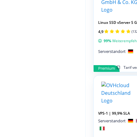
Linux SSD vServer S 
4,9
(13
99%
Weiterempfeh
Serverstandort
Tarif v
Premium
VPS-1 | 99,9% SLA
Serverstandort