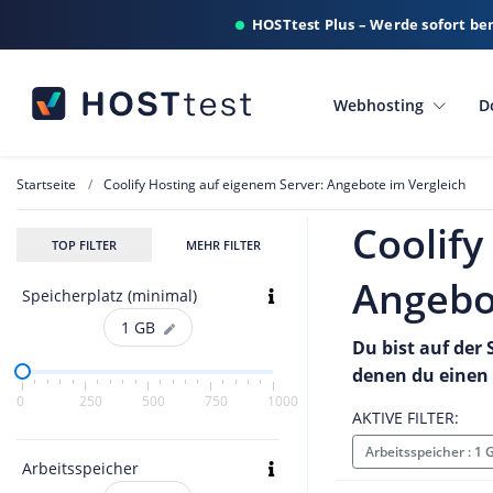
HOSTtest Plus – Werde sofort be
Webhosting
D
Startseite
Coolify Hosting auf eigenem Server: Angebote im Vergleich
Coolify
TOP FILTER
MEHR FILTER
Angebo
Speicherplatz (minimal)
1
GB
Du bist auf der 
denen du einen 
0
250
500
750
1000
AKTIVE FILTER:
Arbeitsspeicher : 1
Arbeitsspeicher