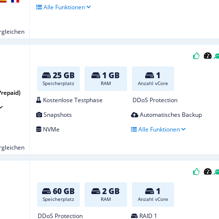
Alle Funktionen
ergleichen
25 GB
1 GB
1
Speicherplatz
RAM
Anzahl vCore
Prepaid)
Kostenlose Testphase
DDoS Protection
Snapshots
Automatisches Backup
NVMe
Alle Funktionen
ergleichen
60 GB
2 GB
1
Speicherplatz
RAM
Anzahl vCore
DDoS Protection
RAID 1