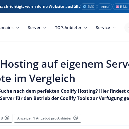
nachrichtigt, wenn deine Website ausfällt
SMS
Anruf
E-Mai
omains
Server
TOP-Anbieter
Service
 Hosting auf eigenem Serv
te im Vergleich
Suche nach dem perfekten Coolify Hosting? Hier findest d
Server für den Betrieb der Coolify Tools zur Verfügung g
 GB
Anzeige : 1 Angebot pro Anbieter