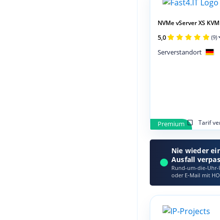
NVMe vServer XS KVM
5,0
(9)
Serverstandort
Tarif v
Premium
Nie wieder ei
Ausfall verpa
Rund-um-die-Uhr-Ü
oder E‑Mail mit HO