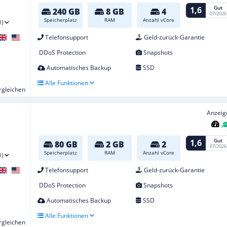
Gut
1,6
240 GB
8 GB
4
07/2026
Speicherplatz
RAM
Anzahl vCore
1)
Telefonsupport
Geld-zurück-Garantie
DDoS Protection
Snapshots
Automatisches Backup
SSD
Alle Funktionen
ergleichen
Anzeig
Gut
1,6
80 GB
2 GB
2
07/2026
Speicherplatz
RAM
Anzahl vCore
1)
Telefonsupport
Geld-zurück-Garantie
DDoS Protection
Snapshots
Automatisches Backup
SSD
Alle Funktionen
ergleichen