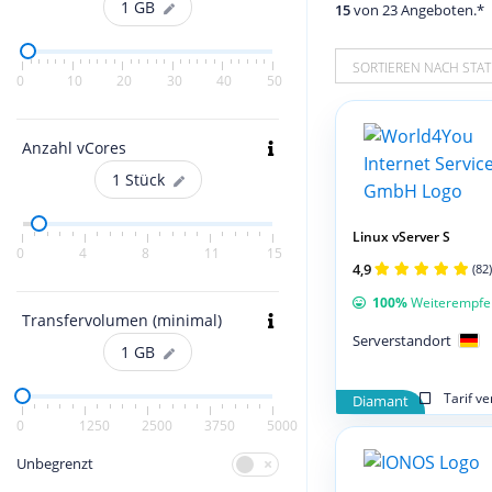
1
GB
15
von 23 Angeboten.*
SORTIEREN NACH STAT
0
10
20
30
40
50
Anzahl vCores
1
Stück
Linux vServer S
0
4
8
11
15
4,9
(82)
100%
Weiterempfe
Transfervolumen (minimal)
Serverstandort
1
GB
Tarif v
Diamant
0
1250
2500
3750
5000
Unbegrenzt