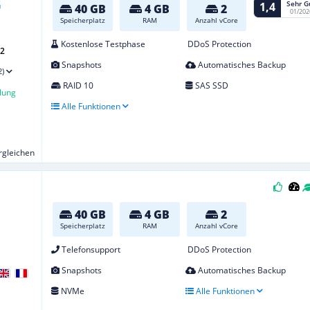
Sehr G
1,4
40 GB
4 GB
2
01/202
Speicherplatz
RAM
Anzahl vCore
Kostenlose Testphase
DDoS Protection
G2
Snapshots
Automatisches Backup
2)
RAID 10
SAS SSD
lung
Alle Funktionen
ergleichen
40 GB
4 GB
2
Speicherplatz
RAM
Anzahl vCore
Telefonsupport
DDoS Protection
Snapshots
Automatisches Backup
NVMe
Alle Funktionen