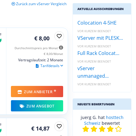
Zurück zum vServer Vergleich
AKTUELLE AUSSCHREIBUNGEN
Colocation 4-5HE
VOR KURZEM BEENDET
e
€ 8,00
VServer mit PLESK...
VOR KURZEM BEENDET
Durchschnittspreis pro Monat
Full Rack Colocat...
€ 8,00/Monat
Vertragslaufzeit: 2 Monate
VOR KURZEM BEENDET
Tarifdetails
vServer
unmanaged...
VOR KURZEM BEENDET
*
ZUM ANBIETER
NEUESTE BEWERTUNGEN
ZUM ANGEBOT
juerg G. hat
hosttech
Schweiz
bewertet
e
€ 14,87