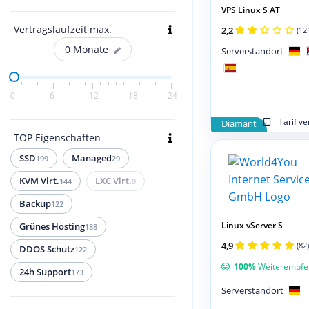
VPS Linux S AT
Vertragslaufzeit max.
2,2
(12
0
Monate
Serverstandort
0
6
12
18
24
Tarif v
Diamant
TOP Eigenschaften
SSD
Managed
199
29
KVM Virt.
LXC Virt.
144
0
Backup
122
Linux vServer S
Grünes Hosting
188
4,9
(82)
DDOS Schutz
122
100%
Weiterempfe
24h Support
173
Serverstandort