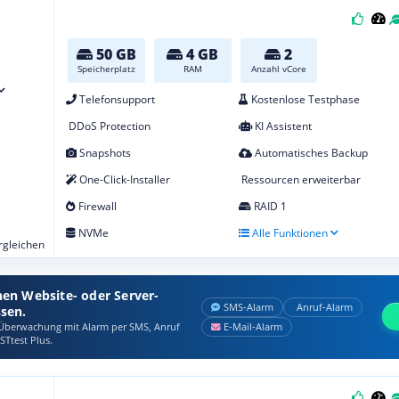
50 GB
4 GB
2
Speicherplatz
RAM
Anzahl vCore
Telefonsupport
Kostenlose Testphase
DDoS Protection
KI Assistent
Snapshots
Automatisches Backup
One-Click-Installer
Ressourcen erweiterbar
Firewall
RAID 1
NVMe
Alle Funktionen
ergleichen
nen Website- oder Server-
SMS‑Alarm
Anruf‑Alarm
ssen.
berwachung mit Alarm per SMS, Anruf
E‑Mail‑Alarm
STtest Plus.