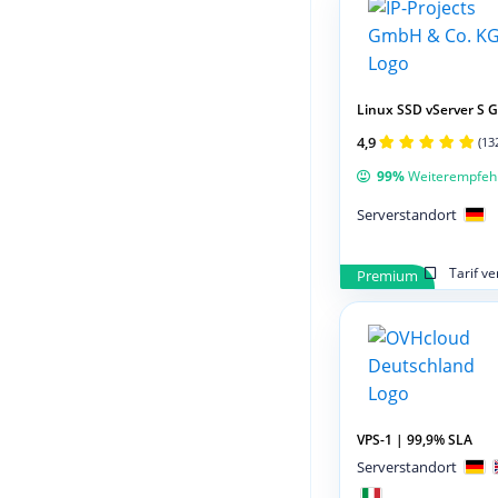
Linux SSD vServer S 
4,9
(13
99%
Weiterempfeh
Serverstandort
Tarif v
Premium
VPS-1 | 99,9% SLA
Serverstandort