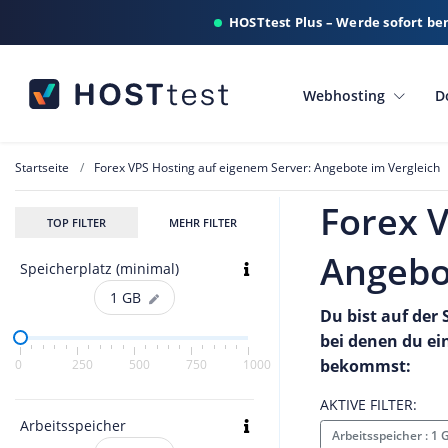
HOSTtest Plus – Werde sofort be
Webhosting
D
Startseite
Forex VPS Hosting auf eigenem Server: Angebote im Vergleich
Forex V
TOP FILTER
MEHR FILTER
Angebo
Speicherplatz (minimal)
1
GB
Du bist auf der
bei denen du ei
bekommst:
0
250
500
750
1000
AKTIVE FILTER:
Arbeitsspeicher
Arbeitsspeicher : 1