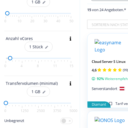
1
GB
15
von 24 Angeboten.*
0
10
20
30
40
50
SORTIEREN NACH STAT
Anzahl vCores
1
Stück
Cloud Server S Linux
0
4
8
11
15
4,6
(99)
92%
Weiterempfeh
Transfervolumen (minimal)
Serverstandort
1
GB
Tarif v
Diamant
0
1250
2500
3750
5000
Unbegrenzt