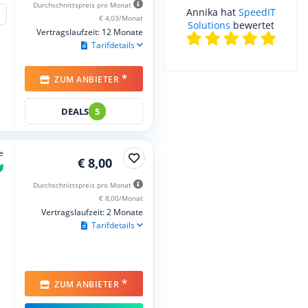
Durchschnittspreis pro Monat
Annika hat
SpeedIT
€ 4,03/Monat
Solutions
bewertet
Vertragslaufzeit: 12 Monate
Tarifdetails
*
ZUM ANBIETER
DEALS
5
e
€ 8,00
Durchschnittspreis pro Monat
€ 8,00/Monat
Vertragslaufzeit: 2 Monate
Tarifdetails
*
ZUM ANBIETER