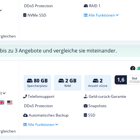
DDoS Protection
RAID 1
NVMe SSD
Alle Funktionen
ergleichen
bis zu 3 Angebote und vergleiche sie miteinander.
Gut
1,6
80 GB
2 GB
2
07/2026
Speicherplatz
RAM
Anzahl vCore
1)
Telefonsupport
Geld-zurück-Garantie
DDoS Protection
Snapshots
Automatisches Backup
SSD
Alle Funktionen
ergleichen