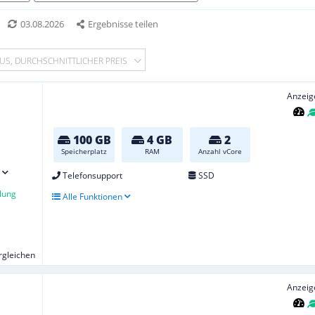
03.08.2026
Ergebnisse teilen
US, DURCHSCHNITTLICHER PREIS
Anzeig
100 GB
4 GB
2
Speicherplatz
RAM
Anzahl vCore
Telefonsupport
SSD
lung
Alle Funktionen
ergleichen
Anzeig