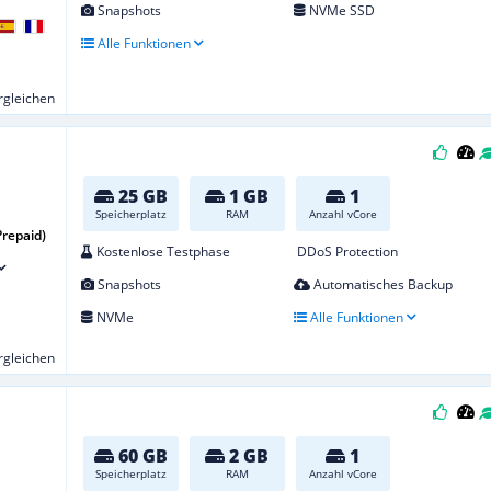
Snapshots
NVMe SSD
Alle Funktionen
ergleichen
25 GB
1 GB
1
Speicherplatz
RAM
Anzahl vCore
Prepaid)
Kostenlose Testphase
DDoS Protection
Snapshots
Automatisches Backup
NVMe
Alle Funktionen
ergleichen
60 GB
2 GB
1
Speicherplatz
RAM
Anzahl vCore