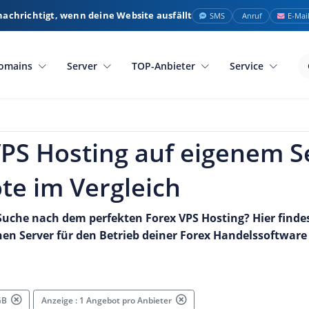
nachrichtigt, wenn deine Website ausfällt
SMS
Anruf
E-Mai
omains
Server
TOP-Anbieter
Service
PS Hosting auf eigenem S
te im Vergleich
 Suche nach dem perfekten
Forex VPS Hosting
? Hier finde
nen Server für den Betrieb deiner Forex Handelssoftware
 GB
Anzeige : 1 Angebot pro Anbieter