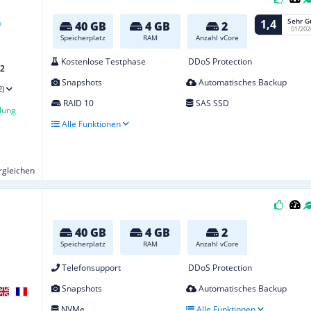
Sehr G
1,4
40 GB
4 GB
2
01/202
Speicherplatz
RAM
Anzahl vCore
Kostenlose Testphase
DDoS Protection
G2
Snapshots
Automatisches Backup
2)
RAID 10
SAS SSD
lung
Alle Funktionen
ergleichen
40 GB
4 GB
2
Speicherplatz
RAM
Anzahl vCore
Telefonsupport
DDoS Protection
Snapshots
Automatisches Backup
NVMe
Alle Funktionen