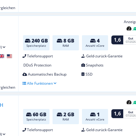
ergleichen
Anzeig
Gut
1,6
240 GB
8 GB
4
07/2026
Speicherplatz
RAM
Anzahl vCore
1)
Telefonsupport
Geld-zurück-Garantie
DDoS Protection
Snapshots
Automatisches Backup
SSD
Alle Funktionen
ergleichen
Gut
1,6
60 GB
2 GB
1
07/2026
Speicherplatz
RAM
Anzahl vCore
Telefonsupport
Geld-zurück-Garantie
9)