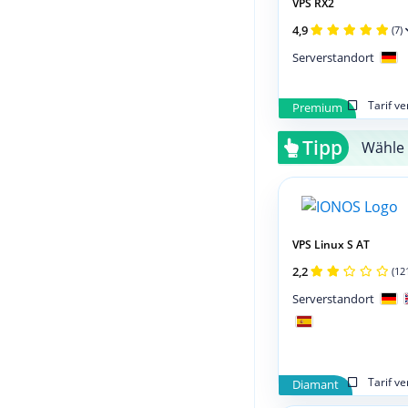
VPS RX2
4,9
(7)
Serverstandort
Tarif v
Premium
Tipp
Wähle 
VPS Linux S AT
2,2
(12
Serverstandort
Tarif v
Diamant