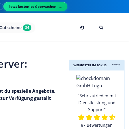
Jetzt kostenlos überwachen
l
Gutscheine
84
erver:
Anzeige
WEBHOSTER IM FOKUS
st du spezielle Angebote,
"Sehr zufrieden mit
zur Verfügung gestellt
Dienstleistung und
Support"
87 Bewertungen