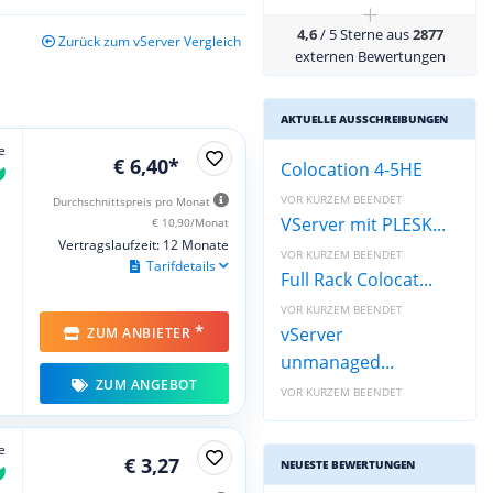
+
4,6
/ 5 Sterne aus
2877
Zurück zum vServer Vergleich
externen Bewertungen
AKTUELLE AUSSCHREIBUNGEN
e
€ 6,40*
Colocation 4-5HE
VOR KURZEM BEENDET
Durchschnittspreis pro Monat
VServer mit PLESK...
€ 10,90/Monat
Vertragslaufzeit: 12 Monate
VOR KURZEM BEENDET
Tarifdetails
Full Rack Colocat...
VOR KURZEM BEENDET
*
vServer
ZUM ANBIETER
unmanaged...
ZUM ANGEBOT
VOR KURZEM BEENDET
e
€ 3,27
NEUESTE BEWERTUNGEN