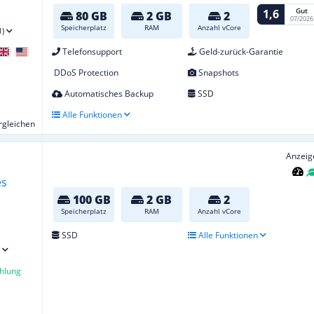
Gut
1,6
80 GB
2 GB
2
07/2026
Speicherplatz
RAM
Anzahl vCore
1)
Telefonsupport
Geld-zurück-Garantie
DDoS Protection
Snapshots
Automatisches Backup
SSD
Alle Funktionen
ergleichen
Anzeig
100 GB
2 GB
2
Speicherplatz
RAM
Anzahl vCore
SSD
Alle Funktionen
hlung