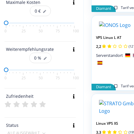
Maximale Kosten
Tarif v
Diamant
0
€
0
25
50
75
100
VPS Linux L AT
2,2
(12
Weiterempfehlungsrate
Serverstandort
0
%
0
25
50
75
100
Tarif v
Diamant
Zufriedenheit
Linux VPS XS
Status
3,3
(19
ALLE AUSGEWÄHLT