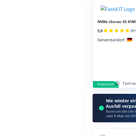
NVMe vServer XS KVM
5,0
(9)
Serverstandort
Tarif v
Premium
Nie wieder ei
Ausfall verpa
Rund-um-die-Uhr-Ü
oder E‑Mail mit HO