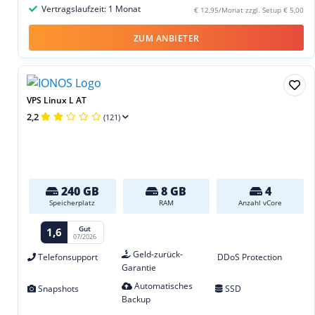
Vertragslaufzeit: 1 Monat
€ 12,95/Monat zzgl. Setup € 5,00
ZUM ANBIETER
VPS Linux L AT
2,2
(121)
240 GB
8 GB
4
Speicherplatz
RAM
Anzahl vCore
Gut
1,6
07/2026
Geld-zurück-
Telefonsupport
DDoS Protection
Garantie
Automatisches
Snapshots
SSD
Backup