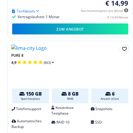
€ 14,99
Tarifdetails
Durchschnittspreis pro Monat
Vertragslaufzeit: 1 Monat
€ 14,99/Monat
ZUM ANGEBOT
PURE 8
4,9
(863)
150 GB
8 GB
6
Speicherplatz
RAM
Anzahl vCore
Kostenlose
Telefonsupport
Snapshots
Testphase
Automatisches
RAID 10
SSD
Backup