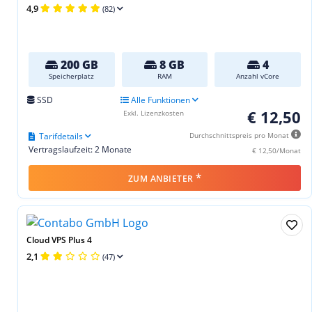
4,9
(82)
200 GB
8 GB
4
Speicherplatz
RAM
Anzahl vCore
SSD
Alle Funktionen
€ 12,50
Exkl. Lizenzkosten
Tarifdetails
Durchschnittspreis pro Monat
Vertragslaufzeit: 2 Monate
€ 12,50/Monat
*
ZUM ANBIETER
Cloud VPS Plus 4
2,1
(47)