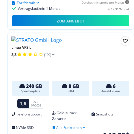
Tarifdetails
Durchschnittspreis pro Monat
Vertragslaufzeit: 1 Monat
€ 12,91/Monat
ZUM ANGEBOT
Linux VPS L
3,3
(199)
240 GB
8 GB
6
Speicherplatz
RAM
Anzahl vCore
Gut
1,6
07/2026
Geld-zurück-
Telefonsupport
Snapshots
Garantie
NVMe SSD
Alle Funktionen