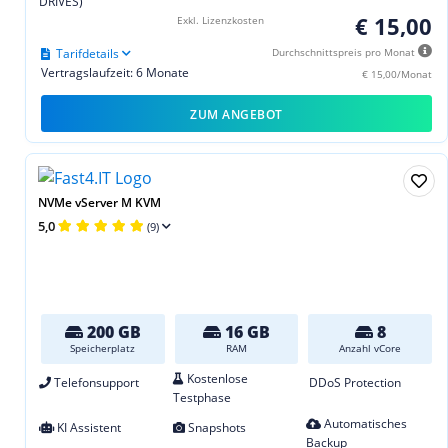
DRIVES)
€ 15,00
Exkl. Lizenzkosten
Tarifdetails
Durchschnittspreis pro Monat
Vertragslaufzeit: 6 Monate
€ 15,00/Monat
ZUM ANGEBOT
NVMe vServer M KVM
5,0
(9)
200 GB
16 GB
8
Speicherplatz
RAM
Anzahl vCore
Kostenlose
Telefonsupport
DDoS Protection
Testphase
Automatisches
KI Assistent
Snapshots
Backup