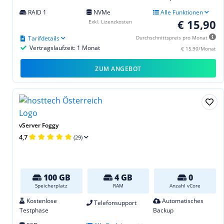
RAID 1
NVMe
Alle Funktionen
€ 15,90
Exkl. Lizenzkosten
Tarifdetails
Durchschnittspreis pro Monat
Vertragslaufzeit: 1 Monat
€ 15,90/Monat
ZUM ANGEBOT
vServer Foggy
4,7
(29)
100 GB
4 GB
0
Speicherplatz
RAM
Anzahl vCore
Kostenlose
Automatisches
Telefonsupport
Testphase
Backup