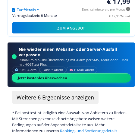
€ 17,99
Tarifdetails
Durchschnittspreis pro Monat
Vertragslaufzeit: 6 Monate
€ 17,99/Monat
ZUM ANGEBOT
Nie wieder einen Website- oder Server-Ausfall
verpassen.
Rund-um-die-Uhr-Überwachung mit Alarm per SMS, Anruf oder E‑Mail
mit HOSTtest Plus.
SMS‑Alarm
Anruf‑Alarm
E‑Mail‑Alarm
Jetzt kostenlos überwachen
Weitere
6
Ergebnisse anzeigen
* Bei hosttest ist lediglich eine Auswahl von Anbietern zu finden.
Mit Sternchen gekennzeichnete Angebote weisen weitere
Bedingungen auf der Angebotsdetailseite aus. Mehr
Informationen zu unseren
Ranking- und Sortierungsdetails