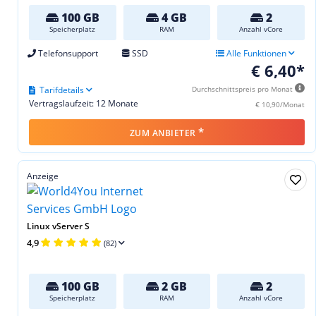
100 GB
4 GB
2
Speicherplatz
RAM
Anzahl vCore
Telefonsupport
SSD
Alle Funktionen
€ 6,40*
Tarifdetails
Durchschnittspreis pro Monat
Vertragslaufzeit: 12 Monate
€ 10,90/Monat
*
ZUM ANBIETER
Anzeige
Linux vServer S
4,9
(82)
100 GB
2 GB
2
Speicherplatz
RAM
Anzahl vCore