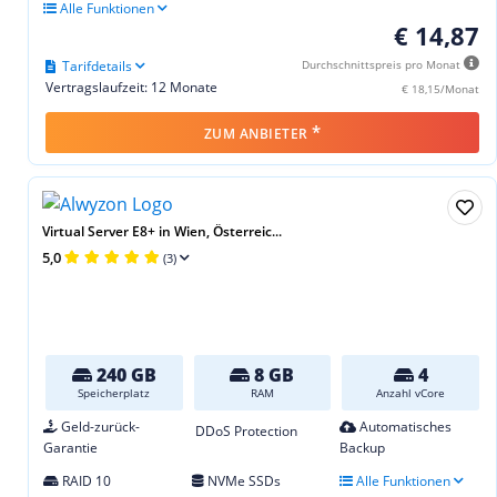
Alle Funktionen
€ 14,87
Tarifdetails
Durchschnittspreis pro Monat
Vertragslaufzeit: 12 Monate
€ 18,15/Monat
*
ZUM ANBIETER
Virtual Server E8+ in Wien, Österreic...
5,0
(3)
240 GB
8 GB
4
Speicherplatz
RAM
Anzahl vCore
Geld-zurück-
Automatisches
DDoS Protection
Garantie
Backup
RAID 10
NVMe SSDs
Alle Funktionen