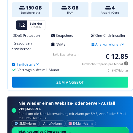
150 GB
8 GB
4
Speicherplatz
RAM
Anzahl vCore
Sehr Gut
1,2
01/2026
DDoS Protection
Snapshots
One-Click-Installer
Ressourcen
NVMe
Alle Funktionen
erweiterbar
€ 12,85
Exkl. Lizenzkosten
Tarifdetails
Durchschnittspreis pro Monat
Vertragslaufzeit: 1 Monat
€ 16,07/Monat
ZUM ANGEBOT
Nie wieder einen Website- oder Server-Ausfall
verpassen.
Rund-um-die-Uhr-Überwachung mit Alarm per SMS, Anruf oder E‑Mail
mit HOSTtest Plus.
SMS‑Alarm
Anruf‑Alarm
E‑Mail‑Alarm
Jetzt kostenlos überwachen