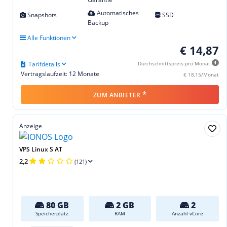
Automatisches
Snapshots
SSD
Backup
Alle Funktionen
€ 14,87
Tarifdetails
Durchschnittspreis pro Monat
Vertragslaufzeit: 12 Monate
€ 18,15/Monat
*
ZUM ANBIETER
Anzeige
VPS Linux S AT
2,2
(121)
80 GB
2 GB
2
Speicherplatz
RAM
Anzahl vCore