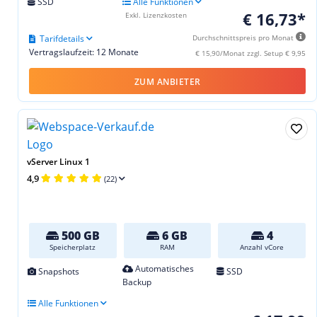
SSD
Alle Funktionen
€ 16,73*
Exkl. Lizenzkosten
Tarifdetails
Durchschnittspreis pro Monat
Vertragslaufzeit: 12 Monate
€ 15,90/Monat zzgl. Setup € 9,95
ZUM ANBIETER
vServer Linux 1
4,9
(22)
500 GB
6 GB
4
Speicherplatz
RAM
Anzahl vCore
Automatisches
Snapshots
SSD
Backup
Alle Funktionen