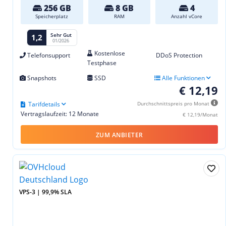
256 GB
8 GB
4
Speicherplatz
RAM
Anzahl vCore
Sehr Gut
1,2
01/2026
Kostenlose
Telefonsupport
DDoS Protection
Testphase
Snapshots
SSD
Alle Funktionen
€ 12,19
Tarifdetails
Durchschnittspreis pro Monat
Vertragslaufzeit: 12 Monate
€ 12,19/Monat
ZUM ANBIETER
VPS-3 | 99,9% SLA