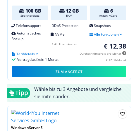
100 GB
12 GB
6
Speicherplatz
RAM
Anzahl vCore
Telefonsupport
DDoS Protection
Snapshots
Automatisches
NVMe
Alle Funktionen
Backup
€ 12,38
Exkl. Lizenzkosten
Tarifdetails
Durchschnittspreis pro Monat
Vertragslaufzeit: 1 Monat
€ 12,38/Monat
ZUM ANGEBOT
Wähle bis zu 3 Angebote und vergleiche
Tipp
sie miteinander.
Windows vServer S