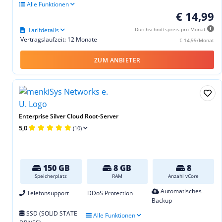
Alle Funktionen
€ 14,99
Tarifdetails
Durchschnittspreis pro Monat
Vertragslaufzeit: 12 Monate
€ 14,99/Monat
ZUM ANBIETER
Enterprise Silver Cloud Root-Server
5,0
(10)
150 GB
8 GB
8
Speicherplatz
RAM
Anzahl vCore
Automatisches
Telefonsupport
DDoS Protection
Backup
SSD (SOLID STATE
Alle Funktionen