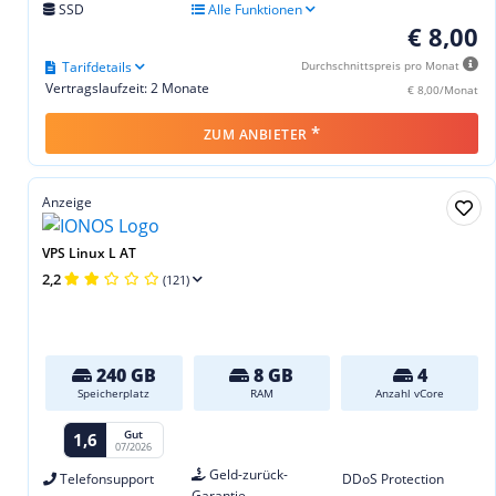
SSD
Alle Funktionen
€ 8,00
Tarifdetails
Durchschnittspreis pro Monat
Vertragslaufzeit: 2 Monate
€ 8,00/Monat
*
ZUM ANBIETER
Anzeige
VPS Linux L AT
2,2
(121)
240 GB
8 GB
4
Speicherplatz
RAM
Anzahl vCore
Gut
1,6
07/2026
Geld-zurück-
Telefonsupport
DDoS Protection
Garantie