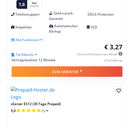
Gut
1,6
07/2026
Geld-zurück-
Telefonsupport
DDoS Protection
Garantie
Automatisches
Snapshots
SSD
Backup
Alle Funktionen
€ 3,27
Tarifdetails
Durchschnittspreis pro Monat
Vertragslaufzeit: 12 Monate
€ 4,03/Monat
*
ZUM ANBIETER
vServer ES12 (30 Tage Prepaid)
5,0
(1)