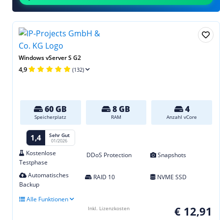
Windows vServer S G2
4,9
(132)
60 GB
8 GB
4
Speicherplatz
RAM
Anzahl vCore
Sehr Gut
1,4
01/2026
Kostenlose
DDoS Protection
Snapshots
Testphase
Automatisches
RAID 10
NVME SSD
Backup
Alle Funktionen
€ 12,91
Inkl. Lizenzkosten