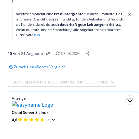
×
hosttest empfiehlt eine
Preisuntergrenze
für diese Produkte. Das
ist unserer Ansicht nach sehr wichtig, für den Anbieter und für dich
als Kunden, damit du auch
dauerhaft gute Leistungen erhältst
.
Wenn du trotz unserer Empfehlung alle Angebote sehen möchtest,
klicke bitte
hier
.
15
von 21 Angeboten.*
03.08.2026
Zurück zum vServer Vergleich
SORTIEREN NACH STATUS, DURCHSCHNITTLICHER PREIS
Anzeige
Cloud Server S Linux
4,6
(99)