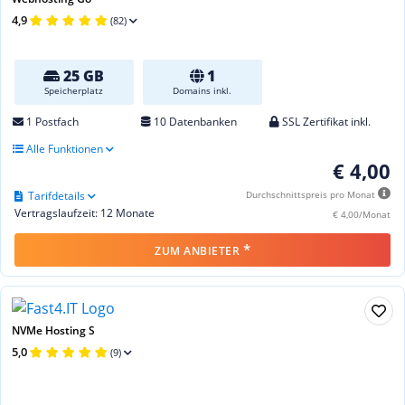
4,9
(82)
25 GB
1
Speicherplatz
Domains inkl.
1 Postfach
10 Datenbanken
SSL Zertifikat inkl.
Alle Funktionen
€ 4,00
Tarifdetails
Durchschnittspreis pro Monat
Vertragslaufzeit: 12 Monate
€ 4,00/Monat
*
ZUM ANBIETER
NVMe Hosting S
5,0
(9)