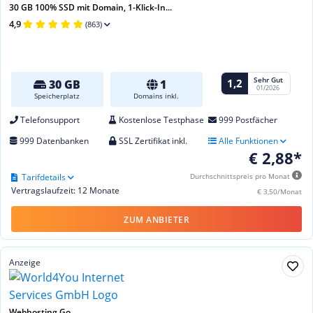
30 GB 100% SSD mit Domain, 1-Klick-In...
4,9
(863)
Sehr Gut
1,2
30 GB
1
01/2026
Speicherplatz
Domains inkl.
Telefonsupport
Kostenlose Testphase
999 Postfächer
999 Datenbanken
SSL Zertifikat inkl.
Alle Funktionen
€ 2,88*
Tarifdetails
Durchschnittspreis pro Monat
Vertragslaufzeit: 12 Monate
€ 3,50/Monat
ZUM ANBIETER
Anzeige
Webhosting Go