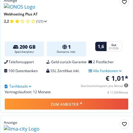
Anzeige
Webhosting Plus AT
2,2
(121)
Gut
1,6
200 GB
1
01/2026
Speicherplatz
Domains inkl.
Telefonsupport
Geld-zurück-Garantie
2 Postfächer
100 Datenbanken
SSL Zertifikat inkl.
Alle Funktionen
€ 1,01*
Tarifdetails
Durchschnittspreis pro Monat
Vertragslaufzeit: 12 Monate
€ 11,09/Monat
*
ZUM ANBIETER
Anzeige