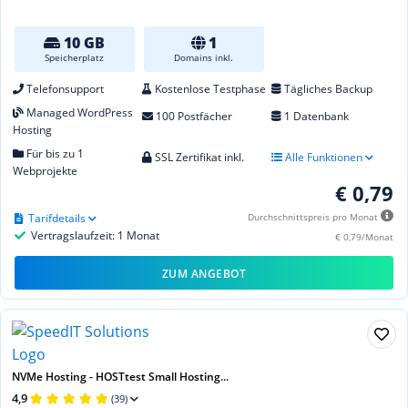
10 GB
1
Speicherplatz
Domains inkl.
Telefonsupport
Kostenlose Testphase
Tägliches Backup
Managed WordPress
100 Postfächer
1 Datenbank
Hosting
Für bis zu 1
SSL Zertifikat inkl.
Alle Funktionen
Webprojekte
€ 0,79
Tarifdetails
Durchschnittspreis pro Monat
Vertragslaufzeit: 1 Monat
€ 0,79/Monat
ZUM ANGEBOT
NVMe Hosting - HOSTtest Small Hosting...
4,9
(39)