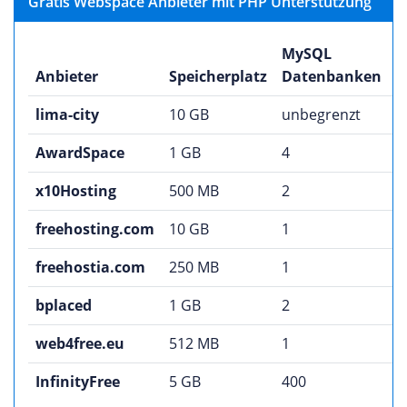
Gratis Webspace Anbieter mit PHP Unterstützung
MySQL
S
Anbieter
Speicherplatz
Datenbanken
i
lima-city
10 GB
unbegrenzt
j
AwardSpace
1 GB
4
j
x10Hosting
500 MB
2
j
freehosting.com
10 GB
1
n
freehostia.com
250 MB
1
n
bplaced
1 GB
2
j
web4free.eu
512 MB
1
j
InfinityFree
5 GB
400
j