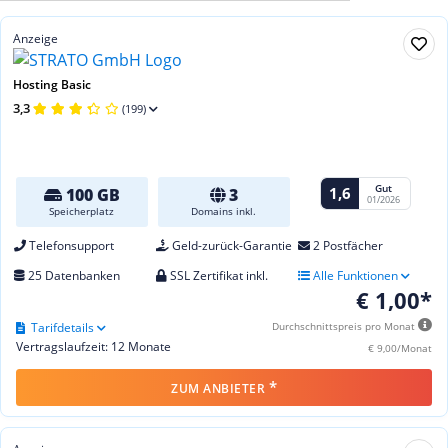
Anzeige
Hosting Basic
3,3
(199)
Gut
1,6
100 GB
3
01/2026
Speicherplatz
Domains inkl.
Telefonsupport
Geld-zurück-Garantie
2 Postfächer
25 Datenbanken
SSL Zertifikat inkl.
Alle Funktionen
€ 1,00*
Tarifdetails
Durchschnittspreis pro Monat
Vertragslaufzeit: 12 Monate
€ 9,00/Monat
*
ZUM ANBIETER