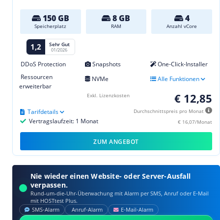
150 GB
8 GB
4
Speicherplatz
RAM
Anzahl vCore
Sehr Gut
1,2
01/2026
DDoS Protection
Snapshots
One-Click-Installer
Ressourcen
NVMe
Alle Funktionen
erweiterbar
€ 12,85
Exkl. Lizenzkosten
Tarifdetails
Durchschnittspreis pro Monat
Vertragslaufzeit: 1 Monat
€ 16,07/Monat
ZUM ANGEBOT
Nie wieder einen Website- oder Server-Ausfall
verpassen.
Rund-um-die-Uhr-Überwachung mit Alarm per SMS, Anruf oder E‑Mail
mit HOSTtest Plus.
SMS‑Alarm
Anruf‑Alarm
E‑Mail‑Alarm