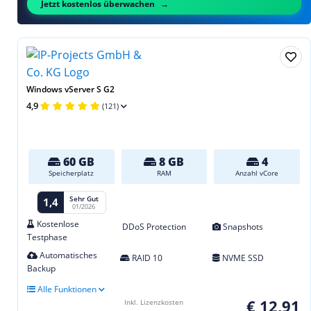
Jetzt kostenlos überwachen
Windows vServer S G2
4,9
(121)
60 GB
8 GB
4
Speicherplatz
RAM
Anzahl vCore
Sehr Gut
1,4
01/2026
Kostenlose
DDoS Protection
Snapshots
Testphase
Automatisches
RAID 10
NVME SSD
Backup
Alle Funktionen
€ 12,91
Inkl. Lizenzkosten