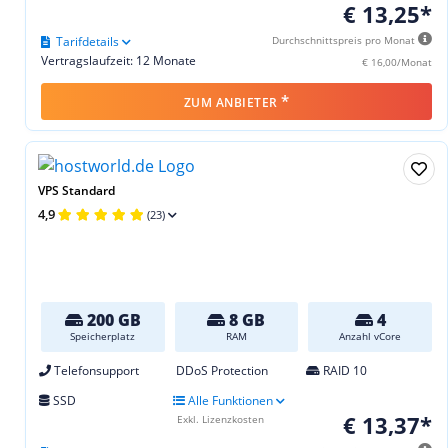
€ 13,25*
Tarifdetails
Durchschnittspreis pro Monat
Vertragslaufzeit: 12 Monate
€ 16,00/Monat
*
ZUM ANBIETER
VPS Standard
4,9
(23)
200 GB
8 GB
4
Speicherplatz
RAM
Anzahl vCore
Telefonsupport
DDoS Protection
RAID 10
SSD
Alle Funktionen
€ 13,37*
Exkl. Lizenzkosten