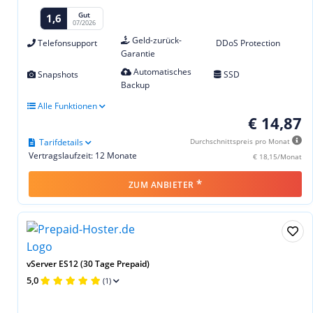
Gut
1,6
07/2026
Geld-zurück-
Telefonsupport
DDoS Protection
Garantie
Automatisches
Snapshots
SSD
Backup
Alle Funktionen
€ 14,87
Tarifdetails
Durchschnittspreis pro Monat
Vertragslaufzeit: 12 Monate
€ 18,15/Monat
*
ZUM ANBIETER
vServer ES12 (30 Tage Prepaid)
5,0
(1)