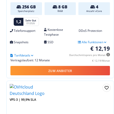
256 GB
8 GB
4
Speicherplatz
RAM
Anzahl vCore
Sehr Gut
1,2
01/2026
Kostenlose
Telefonsupport
DDoS Protection
Testphase
Snapshots
SSD
Alle Funktionen
€ 12,19
Tarifdetails
Durchschnittspreis pro Monat
Vertragslaufzeit: 12 Monate
€ 12,19/Monat
ZUM ANBIETER
VPS-3 | 99,9% SLA