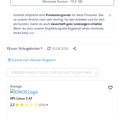
Minimale Kosten : 10 €
×
hosttest empfiehlt eine
Preisuntergrenze
für diese Produkte. Das
ist unserer Ansicht nach sehr wichtig, für den Anbieter und für dich
als Kunden, damit du auch
dauerhaft gute Leistungen erhältst
.
Wenn du trotz unserer Empfehlung alle Angebote sehen möchtest,
klicke bitte
hier
.
15
von 18 Angeboten.*
03.08.2026
Zurück zum vServer Vergleich
SORTIEREN NACH STATUS, DURCHSCHNITTLICHER PREIS
Anzeige
VPS Linux S AT
2,2
(121)