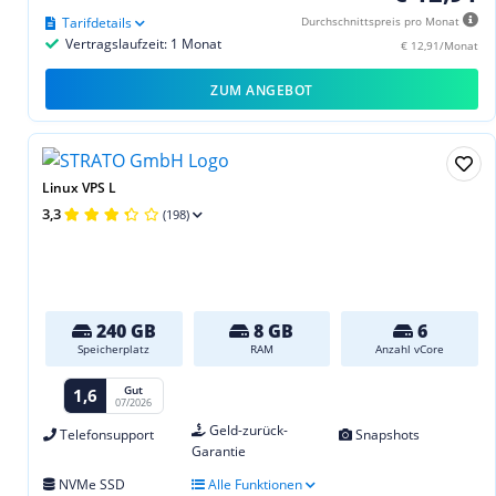
Tarifdetails
Durchschnittspreis pro Monat
Vertragslaufzeit: 1 Monat
€ 12,91/Monat
ZUM ANGEBOT
Linux VPS L
3,3
(198)
240 GB
8 GB
6
Speicherplatz
RAM
Anzahl vCore
Gut
1,6
07/2026
Geld-zurück-
Telefonsupport
Snapshots
Garantie
NVMe SSD
Alle Funktionen