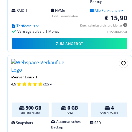
Backup
RAID 1
NVMe
Alle Funktionen
€ 15,90
Exkl. Lizenzkosten
Tarifdetails
Durchschnittspreis pro Monat
Vertragslaufzeit: 1 Monat
€ 15,90/Monat
ZUM ANGEBOT
vServer Linux 1
4,9
(22)
500 GB
6 GB
4
Speicherplatz
RAM
Anzahl vCore
Automatisches
Snapshots
SSD
Backup