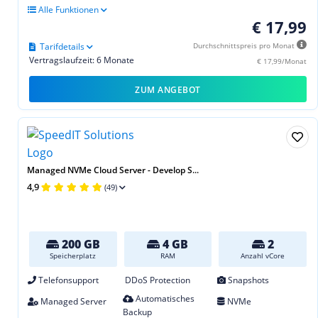
Alle Funktionen
€ 17,99
Tarifdetails
Durchschnittspreis pro Monat
Vertragslaufzeit: 6 Monate
€ 17,99/Monat
ZUM ANGEBOT
Managed NVMe Cloud Server - Develop S...
4,9
(49)
200 GB
4 GB
2
Speicherplatz
RAM
Anzahl vCore
Telefonsupport
DDoS Protection
Snapshots
Automatisches
Managed Server
NVMe
Backup