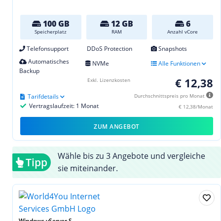
100 GB
12 GB
6
Speicherplatz
RAM
Anzahl vCore
Telefonsupport
DDoS Protection
Snapshots
Automatisches
NVMe
Alle Funktionen
Backup
€ 12,38
Exkl. Lizenzkosten
Tarifdetails
Durchschnittspreis pro Monat
Vertragslaufzeit: 1 Monat
€ 12,38/Monat
ZUM ANGEBOT
Wähle bis zu 3 Angebote und vergleiche
Tipp
sie miteinander.
Windows vServer S