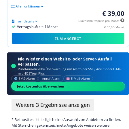
Alle Funktionen
€ 39,00
Tarifdetails
Durchschnittspreis pro Monat
Vertragslaufzeit: 1 Monat
€ 39,00/Monat
ZUM ANGEBOT
Nie wieder einen Website- oder Server-Ausfall
verpassen.
Rund-um-die-Uhr-Überwachung mit Alarm per SMS, Anruf oder E‑Mail
mit HOSTtest Plus.
SMS‑Alarm
Anruf‑Alarm
E‑Mail‑Alarm
Jetzt kostenlos überwachen
Weitere
3
Ergebnisse anzeigen
* Bei hosttest ist lediglich eine Auswahl von Anbietern zu finden.
Mit Sternchen gekennzeichnete Angebote weisen weitere