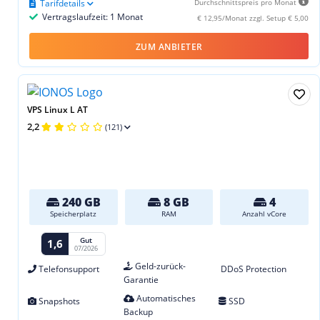
Tarifdetails
Durchschnittspreis pro Monat
Vertragslaufzeit: 1 Monat
€ 12,95/Monat zzgl. Setup € 5,00
ZUM ANBIETER
VPS Linux L AT
2,2
(121)
240 GB
8 GB
4
Speicherplatz
RAM
Anzahl vCore
Gut
1,6
07/2026
Geld-zurück-
Telefonsupport
DDoS Protection
Garantie
Automatisches
Snapshots
SSD
Backup