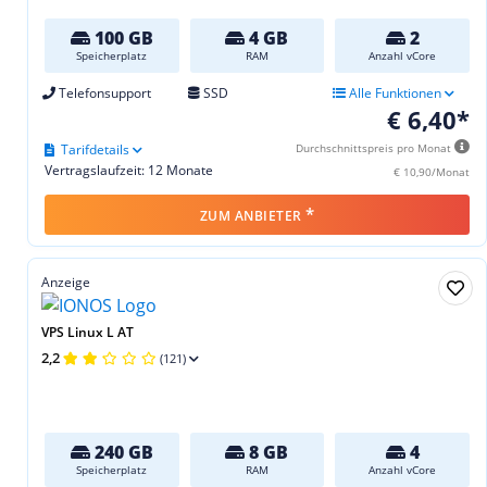
100 GB
4 GB
2
Speicherplatz
RAM
Anzahl vCore
Telefonsupport
SSD
Alle Funktionen
€ 6,40*
Tarifdetails
Durchschnittspreis pro Monat
Vertragslaufzeit: 12 Monate
€ 10,90/Monat
*
ZUM ANBIETER
Anzeige
VPS Linux L AT
2,2
(121)
240 GB
8 GB
4
Speicherplatz
RAM
Anzahl vCore