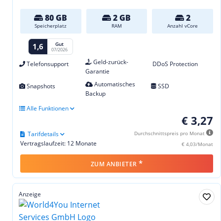
80 GB
2 GB
2
Speicherplatz
RAM
Anzahl vCore
Gut
1,6
07/2026
Geld-zurück-
Telefonsupport
DDoS Protection
Garantie
Automatisches
Snapshots
SSD
Backup
Alle Funktionen
€ 3,27
Tarifdetails
Durchschnittspreis pro Monat
Vertragslaufzeit: 12 Monate
€ 4,03/Monat
*
ZUM ANBIETER
Anzeige