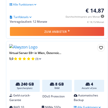
Alle Funktionen
€ 14,87
Tarifdetails
Durchschnittspreis pro Monat
Vertragslaufzeit: 12 Monate
€ 18,15/Monat
*
ZUM ANBIETER
Virtual Server E8+ in Wien, Österreic...
5,0
(3)
240 GB
8 GB
4
Speicherplatz
RAM
Anzahl vCore
Geld-zurück-
Automatisches
DDoS Protection
Garantie
Backup
RAID 10
NVMe SSDs
Alle Funktionen