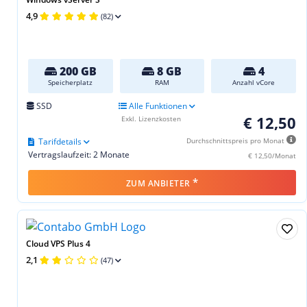
4,9
(82)
200 GB
8 GB
4
Speicherplatz
RAM
Anzahl vCore
SSD
Alle Funktionen
€ 12,50
Exkl. Lizenzkosten
Tarifdetails
Durchschnittspreis pro Monat
Vertragslaufzeit: 2 Monate
€ 12,50/Monat
*
ZUM ANBIETER
Cloud VPS Plus 4
2,1
(47)