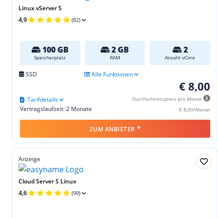
Linux vServer S
4,9
(82)
100 GB
2 GB
2
Speicherplatz
RAM
Anzahl vCore
SSD
Alle Funktionen
€ 8,00
Tarifdetails
Durchschnittspreis pro Monat
Vertragslaufzeit: 2 Monate
€ 8,00/Monat
*
ZUM ANBIETER
Anzeige
Cloud Server S Linux
4,6
(99)