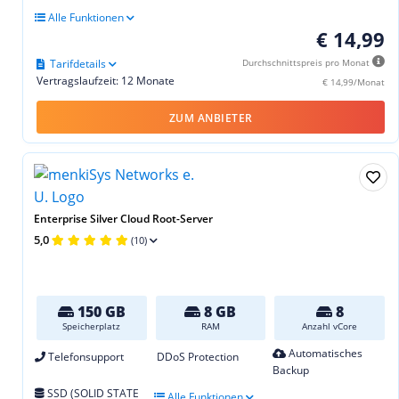
Alle Funktionen
€ 14,99
Tarifdetails
Durchschnittspreis pro Monat
Vertragslaufzeit: 12 Monate
€ 14,99/Monat
ZUM ANBIETER
Enterprise Silver Cloud Root-Server
5,0
(10)
150 GB
8 GB
8
Speicherplatz
RAM
Anzahl vCore
Automatisches
Telefonsupport
DDoS Protection
Backup
SSD (SOLID STATE
Alle Funktionen