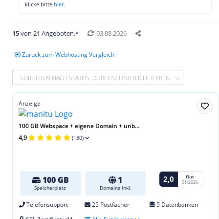
klicke bitte
hier
.
15
von 21 Angeboten.*
03.08.2026
Zurück zum Webhosting Vergleich
SORTIEREN NACH STATUS, DURCHSCHNITTLICHER PREIS
Anzeige
100 GB Webspace + eigene Domain + unb...
4,9
(130)
Gut
2,0
100 GB
1
01/2026
Speicherplatz
Domains inkl.
Telefonsupport
25 Postfächer
5 Datenbanken