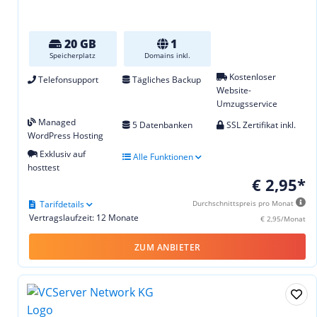
20 GB
1
Speicherplatz
Domains inkl.
Kostenloser
Telefonsupport
Tägliches Backup
Website-
Umzugsservice
Managed
5 Datenbanken
SSL Zertifikat inkl.
WordPress Hosting
Exklusiv auf
Alle Funktionen
hosttest
€ 2,95*
Tarifdetails
Durchschnittspreis pro Monat
Vertragslaufzeit: 12 Monate
€ 2,95/Monat
ZUM ANBIETER