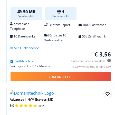
50 MB
1
Speicherplatz
Domains inkl.
Kostenlose
Telefonsupport
1000 Postfächer
Testphase
Für bis zu 10
10 Datenbanken
SSL Zertifikat inkl.
Webprojekte
Alle Funktionen
€ 3,56
Tarifdetails
Durchschnittspreis pro Monat
Vertragslaufzeit: 12 Monate
€ 2,99/Monat zzgl. Setup € 6,90
ZUM ANBIETER
Advanced | NVM Express SSD
5,0
(2)