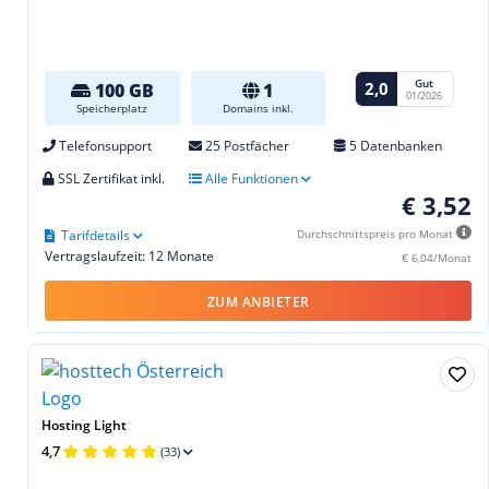
Gut
2,0
100 GB
1
01/2026
Speicherplatz
Domains inkl.
Telefonsupport
25 Postfächer
5 Datenbanken
SSL Zertifikat inkl.
Alle Funktionen
€ 3,52
Tarifdetails
Durchschnittspreis pro Monat
Vertragslaufzeit: 12 Monate
€ 6,04/Monat
ZUM ANBIETER
Hosting Light
4,7
(33)