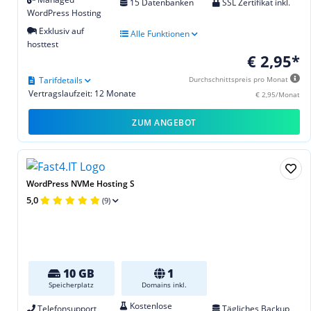
15 Datenbanken
SSL Zertifikat inkl.
WordPress Hosting
Exklusiv auf
Alle Funktionen
hosttest
€ 2,95*
Tarifdetails
Durchschnittspreis pro Monat
Vertragslaufzeit: 12 Monate
€ 2,95/Monat
ZUM ANGEBOT
WordPress NVMe Hosting S
5,0
(9)
10 GB
1
Speicherplatz
Domains inkl.
Kostenlose
Telefonsupport
Tägliches Backup