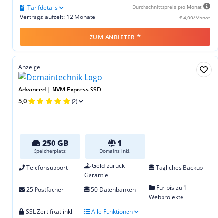
Tarifdetails
Durchschnittspreis pro Monat
Vertragslaufzeit: 12 Monate
€ 4,00/Monat
*
ZUM ANBIETER
Anzeige
Advanced | NVM Express SSD
5,0
(2)
250 GB
1
Speicherplatz
Domains inkl.
Geld-zurück-
Telefonsupport
Tägliches Backup
Garantie
Für bis zu 1
25 Postfächer
50 Datenbanken
Webprojekte
SSL Zertifikat inkl.
Alle Funktionen