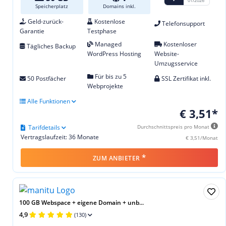
01/2026
Speicherplatz
Domains inkl.
Geld-zurück-
Kostenlose
Telefonsupport
Garantie
Testphase
Managed
Kostenloser
Tägliches Backup
WordPress Hosting
Website-
Umzugsservice
Für bis zu 5
50 Postfächer
SSL Zertifikat inkl.
Webprojekte
Alle Funktionen
€ 3,51*
Tarifdetails
Durchschnittspreis pro Monat
Vertragslaufzeit: 36 Monate
€ 3,51/Monat
*
ZUM ANBIETER
100 GB Webspace + eigene Domain + unb...
4,9
(130)