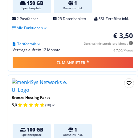
150 GB
1
Speicherplatz
Domains inkl.
2 Postfächer
25 Datenbanken
SSL Zertifikat inkl.
Alle Funktionen
€ 3,50
Tarifdetails
Durchschnittspreis pro Monat
Vertragslaufzeit: 12 Monate
€ 7,00/Monat
*
ZUM ANBIETER
Bronze Hosting Paket
5,0
(10)
100 GB
1
Speicherplatz
Domains inkl.