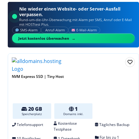
Nie wieder einen Website- oder Server-Ausfall
verpassen.
Rund-um-die-Uhr-Überwachung mit Alarm per SMS, Anruf oder E‑Mail
mit HOSTtest Plus.
SMS‑Alarm
Anruf‑Alarm
E‑Mail‑Alarm
Jetzt kostenlos überwachen
NVM Express SSD | Tiny Host
20 GB
1
Speicherplatz
Domains inkl.
Kostenlose
Telefonsupport
Tägliches Backup
Testphase
Für bis zu 1
10 Postfächer
1 Datenbank