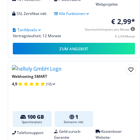
Webprojekte
SSL Zertifikat inkl.
Alle Funktionen
€ 2,99*
Tarifdetails
Durchschnittspreis pro Monat
Vertragslaufzeit: 12 Monate
€ 2,99/Monat
ZUM ANGEBOT
Webhosting SMART
4,9
(10)
100 GB
1
Speicherplatz
Domains inkl.
Geld-zurück-
Kostenloser
Telefonsupport
Garantie
Website-