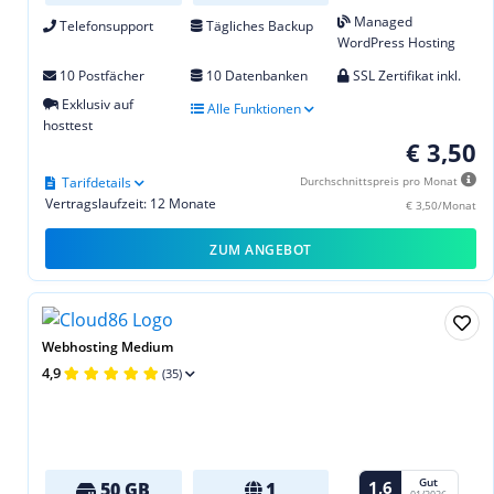
Managed
Telefonsupport
Tägliches Backup
WordPress Hosting
10 Postfächer
10 Datenbanken
SSL Zertifikat inkl.
Exklusiv auf
Alle Funktionen
hosttest
€ 3,50
Tarifdetails
Durchschnittspreis pro Monat
Vertragslaufzeit: 12 Monate
€ 3,50/Monat
ZUM ANGEBOT
Webhosting Medium
4,9
(35)
Gut
1,6
50 GB
1