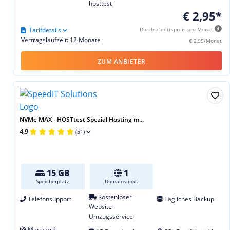
hosttest
€ 2,95*
Tarifdetails
Durchschnittspreis pro Monat
Vertragslaufzeit: 12 Monate
€ 2,95/Monat
ZUM ANBIETER
NVMe MAX - HOSTtest Spezial Hosting m...
4,9
(51)
15 GB
1
Speicherplatz
Domains inkl.
Kostenloser
Telefonsupport
Tägliches Backup
Website-
Umzugsservice
Managed