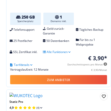
250 GB
1
Speicherplatz
Domains inkl.
Geld-zurück-
Telefonsupport
Tägliches Backup
Garantie
Für bis zu 1
25 Postfächer
50 Datenbanken
Webprojekte
SSL Zertifikat inkl.
Alle Funktionen
€ 3,90*
Tarifdetails
Durchschnittspreis pro Monat
Vertragslaufzeit: 12 Monate
€ 3,90/Monat
ZUM ANBIETER
Static Pro
4,9
(4)