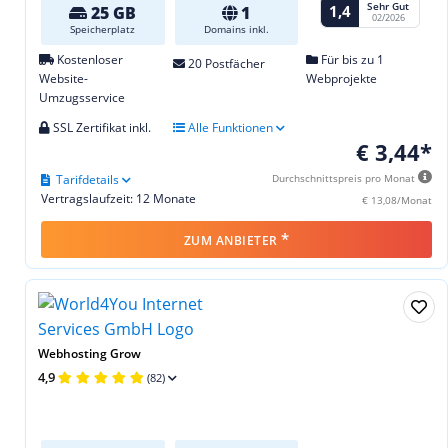
Sehr Gut
1,4
25 GB
1
02/2026
Speicherplatz
Domains inkl.
Kostenloser
Für bis zu 1
20 Postfächer
Website-
Webprojekte
Umzugsservice
SSL Zertifikat inkl.
Alle Funktionen
€ 3,44*
Tarifdetails
Durchschnittspreis pro Monat
Vertragslaufzeit: 12 Monate
€ 13,08/Monat
*
ZUM ANBIETER
Webhosting Grow
4,9
(82)