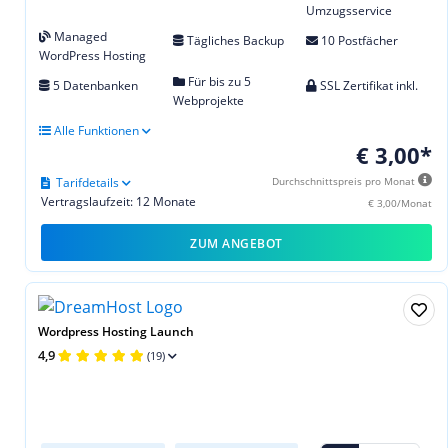
Umzugsservice
Managed
Tägliches Backup
10 Postfächer
WordPress Hosting
Für bis zu 5
5 Datenbanken
SSL Zertifikat inkl.
Webprojekte
Alle Funktionen
€ 3,00*
Tarifdetails
Durchschnittspreis pro Monat
Vertragslaufzeit: 12 Monate
€ 3,00/Monat
ZUM ANGEBOT
Wordpress Hosting Launch
4,9
(19)