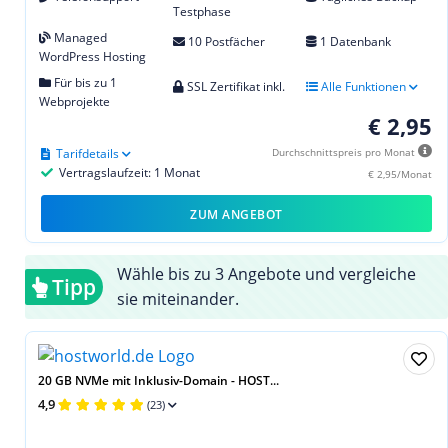
Testphase
Managed
10 Postfächer
1 Datenbank
WordPress Hosting
Für bis zu 1
SSL Zertifikat inkl.
Alle Funktionen
Webprojekte
€ 2,95
Tarifdetails
Durchschnittspreis pro Monat
Vertragslaufzeit: 1 Monat
€ 2,95/Monat
ZUM ANGEBOT
Wähle bis zu 3 Angebote und vergleiche
Tipp
sie miteinander.
20 GB NVMe mit Inklusiv-Domain - HOST...
4,9
(23)