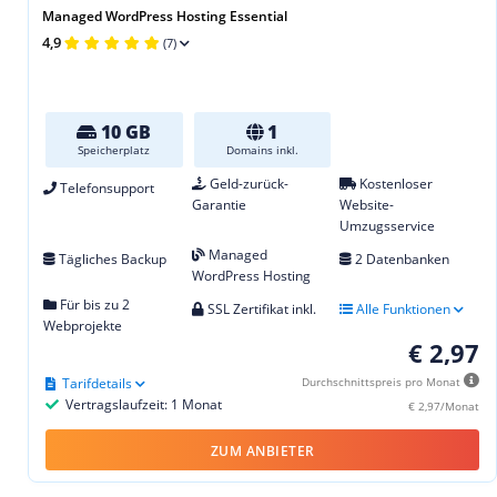
Managed WordPress Hosting Essential
4,9
(7)
10 GB
1
Speicherplatz
Domains inkl.
Geld-zurück-
Kostenloser
Telefonsupport
Garantie
Website-
Umzugsservice
Managed
Tägliches Backup
2 Datenbanken
WordPress Hosting
Für bis zu 2
SSL Zertifikat inkl.
Alle Funktionen
Webprojekte
€ 2,97
Tarifdetails
Durchschnittspreis pro Monat
Vertragslaufzeit: 1 Monat
€ 2,97/Monat
ZUM ANBIETER