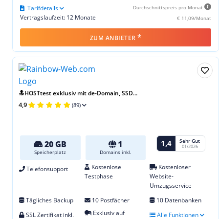
Tarifdetails
Durchschnittspreis pro Monat
Vertragslaufzeit: 12 Monate
€ 11,09/Monat
*
ZUM ANBIETER
🔝HOSTtest exklusiv mit de-Domain, SSD...
4,9
(89)
Sehr Gut
1,4
20 GB
1
01/2026
Speicherplatz
Domains inkl.
Kostenlose
Kostenloser
Telefonsupport
Testphase
Website-
Umzugsservice
Tägliches Backup
10 Postfächer
10 Datenbanken
Exklusiv auf
SSL Zertifikat inkl.
Alle Funktionen