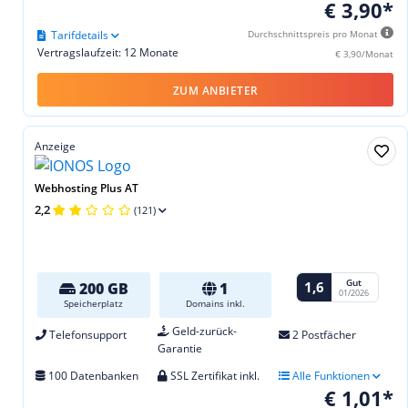
€ 3,90*
Tarifdetails
Durchschnittspreis pro Monat
Vertragslaufzeit: 12 Monate
€ 3,90/Monat
ZUM ANBIETER
Anzeige
Webhosting Plus AT
2,2
(121)
Gut
1,6
200 GB
1
01/2026
Speicherplatz
Domains inkl.
Geld-zurück-
Telefonsupport
2 Postfächer
Garantie
100 Datenbanken
SSL Zertifikat inkl.
Alle Funktionen
€ 1,01*