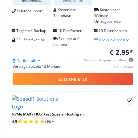
Speicherplatz
Domains inkl.
Kostenlose
Kostenloser
Telefonsupport
Testphase
Website-
Umzugsservice
Tägliches Backup
10 Postfächer
10 Datenbanken
Exklusiv auf
SSL Zertifikat inkl.
Alle Funktionen
hosttest
€ 2,95*
Tarifdetails
Durchschnittspreis pro Monat
Vertragslaufzeit: 12 Monate
€ 2,95/Monat
ZUM ANBIETER
NVMe MAX - HOSTtest Spezial Hosting m...
4,9
(49)