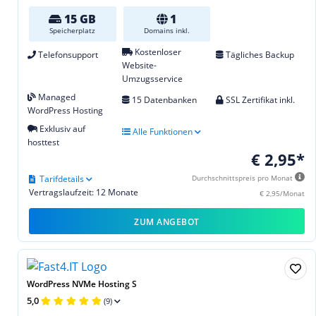
15 GB
1
Speicherplatz
Domains inkl.
Kostenloser
Telefonsupport
Tägliches Backup
Website-
Umzugsservice
Managed
15 Datenbanken
SSL Zertifikat inkl.
WordPress Hosting
Exklusiv auf
Alle Funktionen
hosttest
€ 2,95*
Tarifdetails
Durchschnittspreis pro Monat
Vertragslaufzeit: 12 Monate
€ 2,95/Monat
ZUM ANGEBOT
WordPress NVMe Hosting S
5,0
(9)