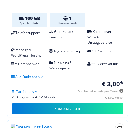
100 GB
1
Speicherplatz
Domains inkl.
Geld-zurück-
Kostenloser
Telefonsupport
Garantie
Website-
Umzugsservice
Managed
Tägliches Backup
10 Postfächer
WordPress Hosting
Für bis zu 5
5 Datenbanken
SSL Zertifikat inkl.
Webprojekte
Alle Funktionen
€ 3,00*
Tarifdetails
Durchschnittspreis pro Monat
Vertragslaufzeit: 12 Monate
€ 3,00/Monat
ZUM ANGEBOT