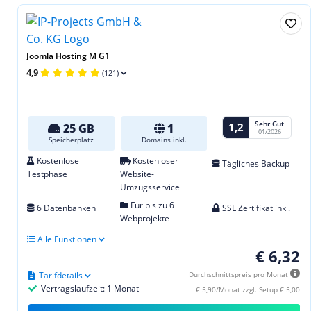
Joomla Hosting M G1
4,9
(121)
Sehr Gut
1,2
25 GB
1
01/2026
Speicherplatz
Domains inkl.
Kostenlose
Kostenloser
Tägliches Backup
Testphase
Website-
Umzugsservice
Für bis zu 6
6 Datenbanken
SSL Zertifikat inkl.
Webprojekte
Alle Funktionen
€ 6,32
Tarifdetails
Durchschnittspreis pro Monat
Vertragslaufzeit: 1 Monat
€ 5,90/Monat zzgl. Setup € 5,00