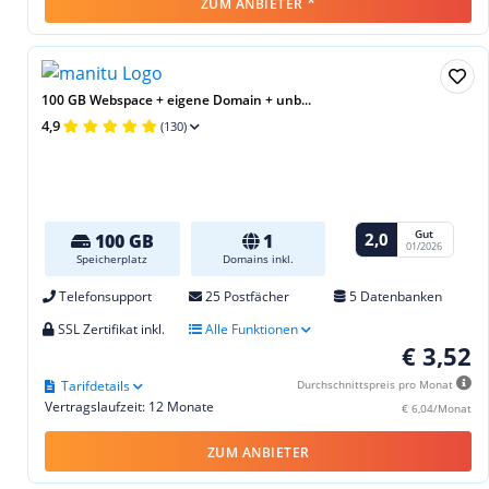
*
ZUM ANBIETER
100 GB Webspace + eigene Domain + unb...
4,9
(130)
Gut
2,0
100 GB
1
01/2026
Speicherplatz
Domains inkl.
Telefonsupport
25 Postfächer
5 Datenbanken
SSL Zertifikat inkl.
Alle Funktionen
€ 3,52
Tarifdetails
Durchschnittspreis pro Monat
Vertragslaufzeit: 12 Monate
€ 6,04/Monat
ZUM ANBIETER