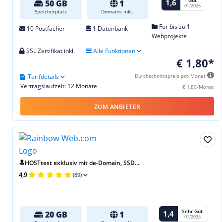
Gut
1,6
50 GB
1
01/2026
Speicherplatz
Domains inkl.
Für bis zu 1
10 Postfächer
1 Datenbank
Webprojekte
SSL Zertifikat inkl.
Alle Funktionen
€ 1,80*
Tarifdetails
Durchschnittspreis pro Monat
Vertragslaufzeit: 12 Monate
€ 1,80/Monat
ZUM ANBIETER
🔝HOSTtest exklusiv mit de-Domain, SSD...
4,9
(89)
Sehr Gut
1,4
20 GB
1
01/2026