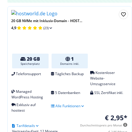
20 GB NVMe mit Inklusiv-Domain - HOST...
4,9
(23)
20 GB
1
Speicherplatz
Domains inkl.
Kostenloser
Telefonsupport
Tägliches Backup
Website-
Umzugsservice
Managed
5 Datenbanken
SSL Zertifikat inkl.
WordPress Hosting
Exklusiv auf
Alle Funktionen
hosttest
€ 2,95*
Tarifdetails
Durchschnittspreis pro Monat
Vertragslaufzeit: 12 Monate
€ 2,95/Monat