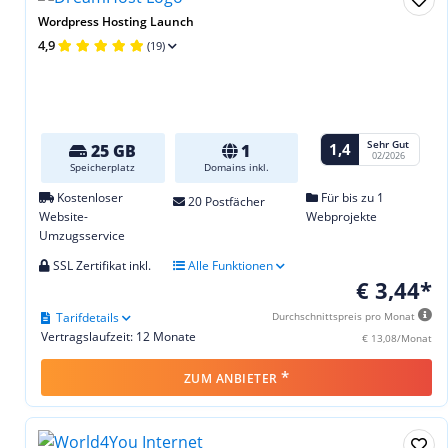
Wordpress Hosting Launch
4,9
(19)
Sehr Gut
1,4
25 GB
1
02/2026
Speicherplatz
Domains inkl.
Kostenloser
Für bis zu 1
20 Postfächer
Website-
Webprojekte
Umzugsservice
SSL Zertifikat inkl.
Alle Funktionen
€ 3,44*
Tarifdetails
Durchschnittspreis pro Monat
Vertragslaufzeit: 12 Monate
€ 13,08/Monat
*
ZUM ANBIETER