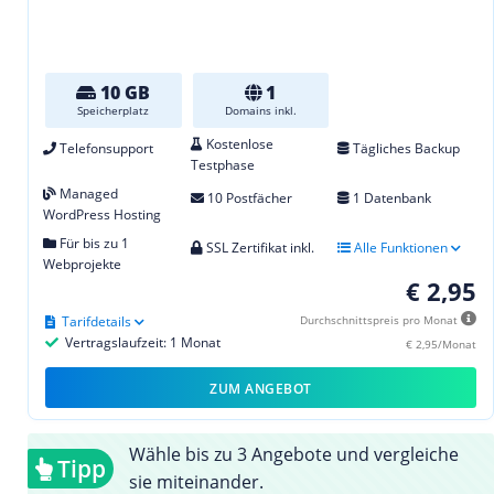
10 GB
1
Speicherplatz
Domains inkl.
Kostenlose
Telefonsupport
Tägliches Backup
Testphase
Managed
10 Postfächer
1 Datenbank
WordPress Hosting
Für bis zu 1
SSL Zertifikat inkl.
Alle Funktionen
Webprojekte
€ 2,95
Tarifdetails
Durchschnittspreis pro Monat
Vertragslaufzeit: 1 Monat
€ 2,95/Monat
ZUM ANGEBOT
Wähle bis zu 3 Angebote und vergleiche
Tipp
sie miteinander.