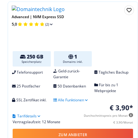
Advanced | NVM Express SSD
5,0
(2)
250 GB
1
Speicherplatz
Domains inkl.
Geld-zurück-
Telefonsupport
Tägliches Backup
Garantie
Für bis zu 1
25 Postfächer
50 Datenbanken
Webprojekte
SSL Zertifikat inkl.
Alle Funktionen
€ 3,90*
Tarifdetails
Durchschnittspreis pro Monat
Vertragslaufzeit: 12 Monate
€ 3,90/Monat
ZUM ANBIETER