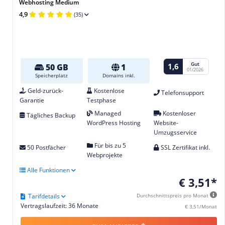
Webhosting Medium
4,9
(35)
Gut
1,6
50 GB
1
01/2026
Speicherplatz
Domains inkl.
Geld-zurück-
Kostenlose
Telefonsupport
Garantie
Testphase
Managed
Kostenloser
Tägliches Backup
WordPress Hosting
Website-
Umzugsservice
Für bis zu 5
50 Postfächer
SSL Zertifikat inkl.
Webprojekte
Alle Funktionen
€ 3,51*
Tarifdetails
Durchschnittspreis pro Monat
Vertragslaufzeit: 36 Monate
€ 3,51/Monat