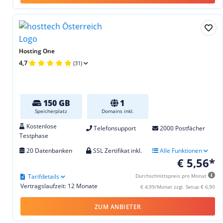
Hosting One
4,7
(31)
150 GB
1
Speicherplatz
Domains inkl.
Kostenlose
Telefonsupport
2000 Postfächer
Testphase
20 Datenbanken
SSL Zertifikat inkl.
Alle Funktionen
€ 5,56*
Tarifdetails
Durchschnittspreis pro Monat
Vertragslaufzeit: 12 Monate
€ 4,99/Monat zzgl. Setup € 6,90
ZUM ANBIETER