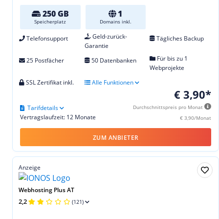
250 GB
1
Speicherplatz
Domains inkl.
Geld-zurück-
Telefonsupport
Tägliches Backup
Garantie
Für bis zu 1
25 Postfächer
50 Datenbanken
Webprojekte
SSL Zertifikat inkl.
Alle Funktionen
€ 3,90*
Tarifdetails
Durchschnittspreis pro Monat
Vertragslaufzeit: 12 Monate
€ 3,90/Monat
ZUM ANBIETER
Anzeige
Webhosting Plus AT
2,2
(121)