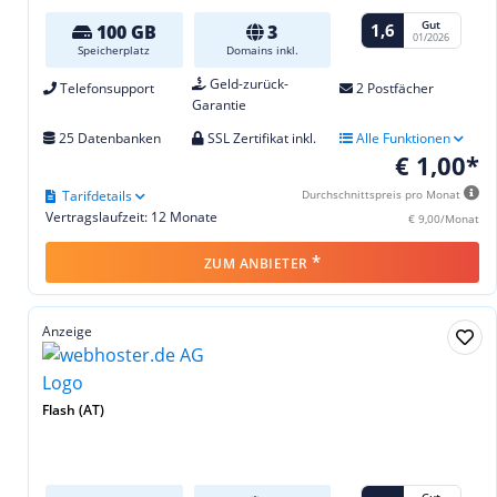
Gut
1,6
100 GB
3
01/2026
Speicherplatz
Domains inkl.
Geld-zurück-
Telefonsupport
2 Postfächer
Garantie
25 Datenbanken
SSL Zertifikat inkl.
Alle Funktionen
€ 1,00*
Tarifdetails
Durchschnittspreis pro Monat
Vertragslaufzeit: 12 Monate
€ 9,00/Monat
*
ZUM ANBIETER
Anzeige
Flash (AT)