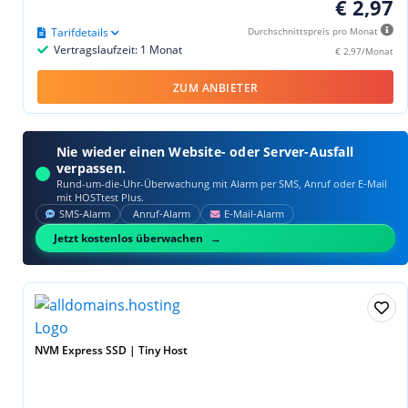
€ 2,97
Tarifdetails
Durchschnittspreis pro Monat
Vertragslaufzeit: 1 Monat
€ 2,97/Monat
ZUM ANBIETER
Nie wieder einen Website- oder Server-Ausfall
verpassen.
Rund-um-die-Uhr-Überwachung mit Alarm per SMS, Anruf oder E‑Mail
mit HOSTtest Plus.
SMS‑Alarm
Anruf‑Alarm
E‑Mail‑Alarm
Jetzt kostenlos überwachen
NVM Express SSD | Tiny Host