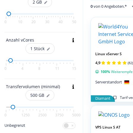
2
GB
0
von 0 Angeboten.*
0
10
20
30
40
50
Anzahl vCores
1
Stück
Linux vServer S
4,9
(82)
0
4
8
11
15
100%
Weiterempfe
Serverstandort
Transfervolumen (minimal)
500
GB
Tarif v
Diamant
0
1250
2500
3750
5000
Unbegrenzt
VPS Linux S AT