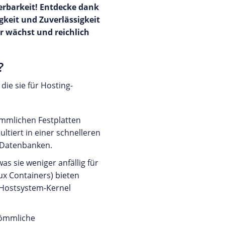
erbarkeit! Entdecke dank
keit und Zuverlässigkeit
ir wächst und reichlich
?
die sie für Hosting-
kömmlichen Festplatten
ltiert in einer schnelleren
 Datenbanken.
as sie weniger anfällig für
ux Containers) bieten
m Hostsystem-Kernel
rkömmliche