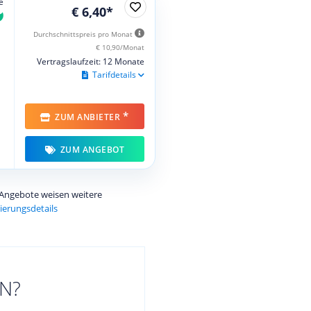
e
€ 6,40*
Durchschnittspreis pro Monat
€ 10,90/Monat
Vertragslaufzeit: 12 Monate
Tarifdetails
*
ZUM ANBIETER
ZUM ANGEBOT
e Angebote weisen weitere
ierungsdetails
N?