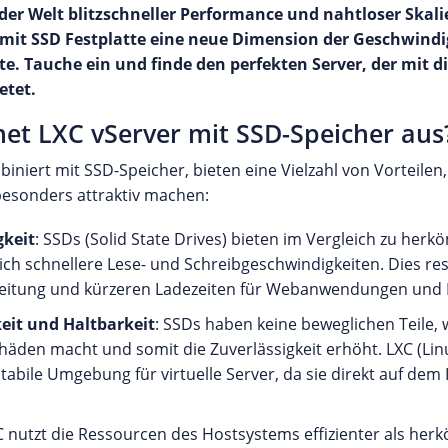
er Welt blitzschneller Performance und nahtloser Skali
mit SSD Festplatte eine neue Dimension der Geschwindig
te. Tauche ein und finde den perfekten Server, der mit d
etet.
et LXC vServer mit SSD-Speicher aus
iniert mit SSD-Speicher, bieten eine Vielzahl von Vorteilen, 
esonders attraktiv machen:
keit
: SSDs (Solid State Drives) bieten im Vergleich zu her
ch schnellere Lese- und Schreibgeschwindigkeiten. Dies resu
eitung und kürzeren Ladezeiten für Webanwendungen und
eit und Haltbarkeit
: SSDs haben keine beweglichen Teile, w
häden macht und somit die Zuverlässigkeit erhöht. LXC (Lin
tabile Umgebung für virtuelle Server, da sie direkt auf de
C nutzt die Ressourcen des Hostsystems effizienter als he