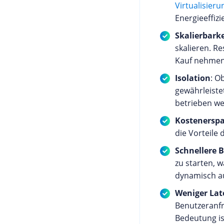
Virtualisier
Energieeffiz
Skalierbarke
skalieren. R
Kauf nehmen
Isolation
: O
gewährleiste
betrieben w
Kostenerspa
die Vorteile 
Schnellere 
zu starten, 
dynamisch au
Weniger Lat
Benutzeranf
Bedeutung is