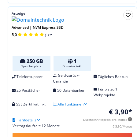
Anzeige
Advanced | NVM Express SSD
5,0
(1)
250 GB
1
Speicherplatz
Domains inkl.
Geld-zurück-
Telefonsupport
Tägliches Backup
Garantie
Für bis zu 1
25 Postfächer
50 Datenbanken
Webprojekte
SSL Zertifikat inkl.
Alle Funktionen
€ 3,90*
Tarifdetails
Durchschnittspreis pro Monat
Vertragslaufzeit: 12 Monate
€ 3,90/Monat