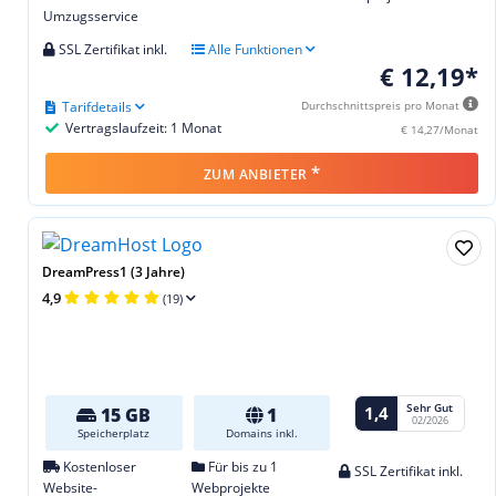
Umzugsservice
SSL Zertifikat inkl.
Alle Funktionen
€ 12,19*
Tarifdetails
Durchschnittspreis pro Monat
Vertragslaufzeit: 1 Monat
€ 14,27/Monat
*
ZUM ANBIETER
DreamPress1 (3 Jahre)
4,9
(19)
Sehr Gut
1,4
15 GB
1
02/2026
Speicherplatz
Domains inkl.
Kostenloser
Für bis zu 1
SSL Zertifikat inkl.
Website-
Webprojekte