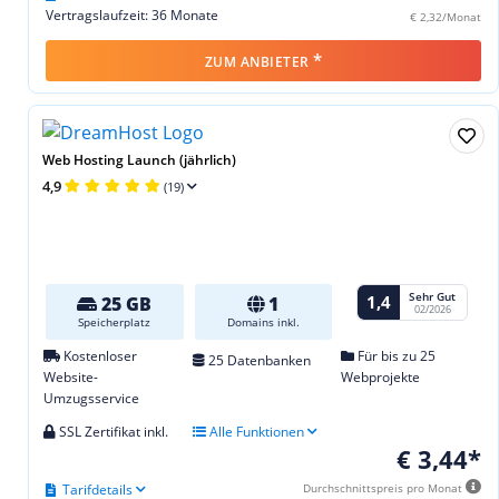
Vertragslaufzeit: 36 Monate
€ 2,32/Monat
*
ZUM ANBIETER
Web Hosting Launch (jährlich)
4,9
(19)
Sehr Gut
1,4
25 GB
1
02/2026
Speicherplatz
Domains inkl.
Kostenloser
Für bis zu 25
25 Datenbanken
Website-
Webprojekte
Umzugsservice
SSL Zertifikat inkl.
Alle Funktionen
€ 3,44*
Tarifdetails
Durchschnittspreis pro Monat