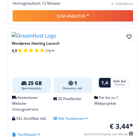
Vertragslaufzeit: 12 Monate
€ 13,08/Monat
*
ZUM ANBIETER
Wordpress Hosting Launch
4,9
(19)
Sehr Gut
1,4
25 GB
1
02/2026
Speicherplatz
Domains inkl.
Kostenloser
Für bis zu 1
20 Postfächer
Website-
Webprojekte
Umzugsservice
SSL Zertifikat inkl.
Alle Funktionen
€ 3,44*
Tarifdetails
Durchschnittspreis pro Monat