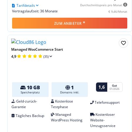
Tarifdetails
Durchschnittspreis pro Monat
Vertragslaufzeit: 36 Monate
€ 9,46/Monat
*
ZUM ANBIETER
Managed WooCommerce Start
4,9
(35)
Gut
1,6
10 GB
1
01/2026
Speicherplatz
Domains inkl.
Geld-zurück-
Kostenlose
Telefonsupport
Garantie
Testphase
Managed
Kostenloser
Tägliches Backup
WordPress Hosting
Website-
Umzugsservice