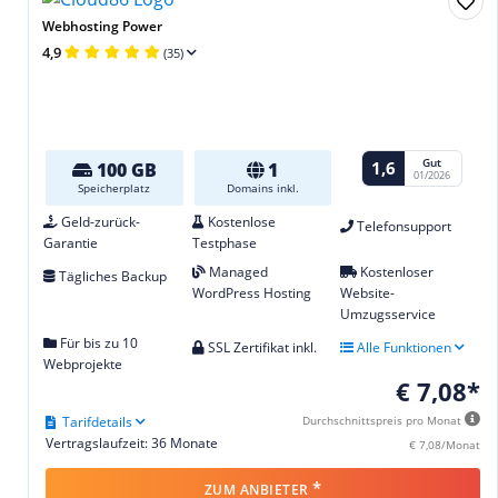
Webhosting Power
4,9
(35)
Gut
1,6
100 GB
1
01/2026
Speicherplatz
Domains inkl.
Geld-zurück-
Kostenlose
Telefonsupport
Garantie
Testphase
Managed
Kostenloser
Tägliches Backup
WordPress Hosting
Website-
Umzugsservice
Für bis zu 10
SSL Zertifikat inkl.
Alle Funktionen
Webprojekte
€ 7,08*
Tarifdetails
Durchschnittspreis pro Monat
Vertragslaufzeit: 36 Monate
€ 7,08/Monat
*
ZUM ANBIETER