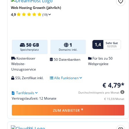
Web Hosting Growth (jährlich)
4,9
(19)
Sehr Gut
1,4
50 GB
1
02/2026
Speicherplatz
Domains inkl.
Kostenloser
Für bis zu 50
50 Datenbanken
Website-
Webprojekte
Umzugsservice
SSL Zertifikat inkl.
Alle Funktionen
€ 4,79*
Tarifdetails
Durchschnittspreis pro Monat
Vertragslaufzeit: 12 Monate
€ 15,59/Monat
*
ZUM ANBIETER