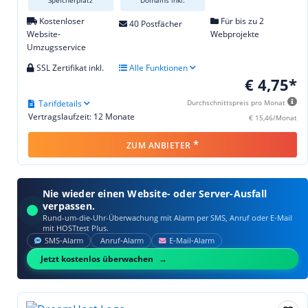
Kostenloser
Für bis zu 2
40 Postfächer
Website-
Webprojekte
Umzugsservice
SSL Zertifikat inkl.
Alle Funktionen
€ 4,75*
Tarifdetails
Durchschnittspreis pro Monat
Vertragslaufzeit: 12 Monate
€ 15,46/Monat
*
ZUM ANBIETER
Nie wieder einen Website- oder Server-Ausfall
verpassen.
Rund-um-die-Uhr-Überwachung mit Alarm per SMS, Anruf oder E‑Mail
mit HOSTtest Plus.
SMS‑Alarm
Anruf‑Alarm
E‑Mail‑Alarm
Jetzt kostenlos überwachen