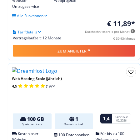
Website-
Webprojekte
Umzugsservice
Alle Funktionen
€ 11,89*
Tarifdetails
Durchschnittspreis pro Monat
Vertragslaufzeit: 12 Monate
€ 30,93/Monat
*
ZUM ANBIETER
Web Hosting Scale (jährlich)
4,9
(19)
Sehr Gut
1,4
100 GB
1
02/2026
Speicherplatz
Domains inkl.
Kostenloser
Für bis zu 100
100 Datenbanken
Website-
Webprojekte