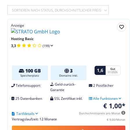
SORTIEREN NACH STATUS, DURCHSCHNITTLICHER PREIS
Anzeige
Hosting Basic
3,3
(199)
Gut
1,6
100 GB
3
01/2026
Speicherplatz
Domains inkl.
Geld-zurück-
Telefonsupport
2 Postfächer
Garantie
25 Datenbanken
SSL Zertifikat inkl.
Alle Funktionen
€ 1,00*
Tarifdetails
Durchschnittspreis pro Monat
Vertragslaufzeit: 12 Monate
€ 9,00/Monat