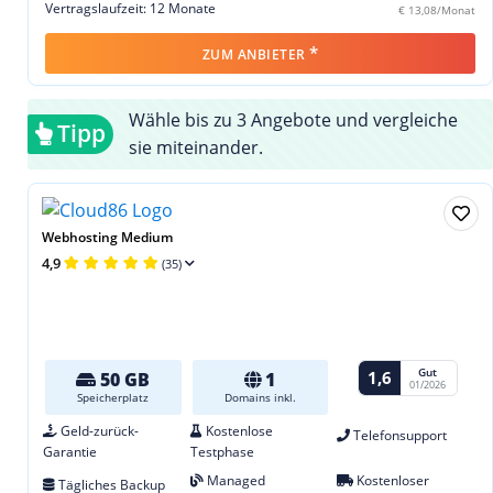
Vertragslaufzeit: 12 Monate
€ 13,08/Monat
*
ZUM ANBIETER
Wähle bis zu 3 Angebote und vergleiche
Tipp
sie miteinander.
Webhosting Medium
4,9
(35)
Gut
1,6
50 GB
1
01/2026
Speicherplatz
Domains inkl.
Geld-zurück-
Kostenlose
Telefonsupport
Garantie
Testphase
Managed
Kostenloser
Tägliches Backup