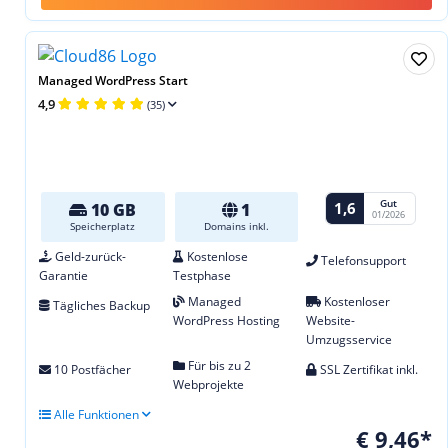
Managed WordPress Start
4,9
(35)
Gut
1,6
10 GB
1
01/2026
Speicherplatz
Domains inkl.
Geld-zurück-
Kostenlose
Telefonsupport
Garantie
Testphase
Managed
Kostenloser
Tägliches Backup
WordPress Hosting
Website-
Umzugsservice
Für bis zu 2
10 Postfächer
SSL Zertifikat inkl.
Webprojekte
Alle Funktionen
€ 9,46*