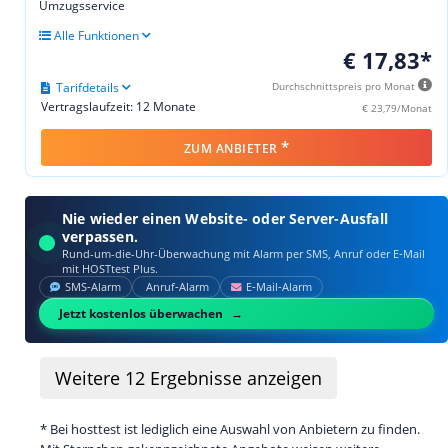
Umzugsservice
Alle Funktionen
€ 17,83*
Tarifdetails
Durchschnittspreis pro Monat
Vertragslaufzeit: 12 Monate
€ 23,79/Monat
*
ZUM ANBIETER
Nie wieder einen Website- oder Server-Ausfall
verpassen.
Rund-um-die-Uhr-Überwachung mit Alarm per SMS, Anruf oder E‑Mail
mit HOSTtest Plus.
SMS‑Alarm
Anruf‑Alarm
E‑Mail‑Alarm
Jetzt kostenlos überwachen
Weitere
12
Ergebnisse anzeigen
* Bei hosttest ist lediglich eine Auswahl von Anbietern zu finden.