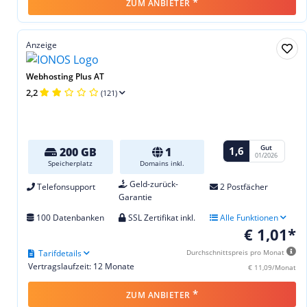
*
ZUM ANBIETER
Anzeige
Webhosting Plus AT
2,2
(121)
Gut
1,6
200 GB
1
01/2026
Speicherplatz
Domains inkl.
Geld-zurück-
Telefonsupport
2 Postfächer
Garantie
100 Datenbanken
SSL Zertifikat inkl.
Alle Funktionen
€ 1,01*
Tarifdetails
Durchschnittspreis pro Monat
Vertragslaufzeit: 12 Monate
€ 11,09/Monat
*
ZUM ANBIETER