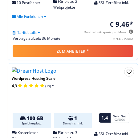
Für bis zu 2
10 Postfächer
SSL Zertifikat inkl.
Webprojekte
Alle Funktionen
€ 9,46*
Tarifdetails
Durchschnittspreis pro Monat
Vertragslaufzeit: 36 Monate
€ 9,46/Monat
*
ZUM ANBIETER
Wordpress Hosting Scale
4,9
(19)
Sehr Gut
1,4
100 GB
1
02/2026
Speicherplatz
Domains inkl.
Kostenloser
Für bis zu 3
SSL Zertifikat inkl.