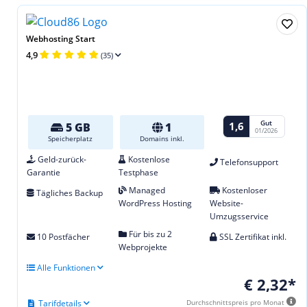
Webhosting Start
4,9
(35)
Gut
1,6
5 GB
1
01/2026
Speicherplatz
Domains inkl.
Geld-zurück-
Kostenlose
Telefonsupport
Garantie
Testphase
Managed
Kostenloser
Tägliches Backup
WordPress Hosting
Website-
Umzugsservice
Für bis zu 2
10 Postfächer
SSL Zertifikat inkl.
Webprojekte
Alle Funktionen
€ 2,32*
Tarifdetails
Durchschnittspreis pro Monat