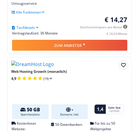
Umzugsservice
Alle Funktionen
€ 14,27
Tarifdetails
Durchschnittspreis pro Monat
Vertragslaufzeit: 36 Monate
€ 20,22/Monat
*
ZUM ANBIETER
Web Hosting Growth (monatlich)
4,9
(19)
Sehr Gut
1,4
50 GB
-
02/2026
Speicherplatz
Domains inkl.
Kostenloser
Für bis zu 50
50 Datenbanken
Website-
Webprojekte