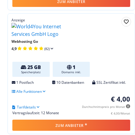
ZUM ANBIETER
Anzeige
Webhosting Go
4,9
(82)
25 GB
1
Speicherplatz
Domains inkl.
1 Postfach
10 Datenbanken
SSL Zertifikat inkl.
Alle Funktionen
€ 4,00
Tarifdetails
Durchschnittspreis pro Monat
Vertragslaufzeit: 12 Monate
€ 4,00/Monat
*
ZUM ANBIETER