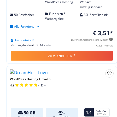
WordPress Hosting
Website-
Umzugsservice
Für bis zu 5
50 Postfächer
SSL Zertifikat inkl.
Webprojekte
Alle Funktionen
€ 3,51*
Tarifdetails
Durchschnittspreis pro Monat
Vertragslaufzeit: 36 Monate
€ 3,51/Monat
*
ZUM ANBIETER
WordPress Hosting Growth
4,9
(19)
Sehr Gut
1,4
50 GB
-
02/2026
Speicherplatz
Domains inkl.