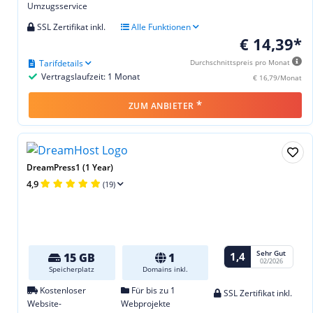
Umzugsservice
SSL Zertifikat inkl.
Alle Funktionen
€ 14,39*
Tarifdetails
Durchschnittspreis pro Monat
Vertragslaufzeit: 1 Monat
€ 16,79/Monat
*
ZUM ANBIETER
DreamPress1 (1 Year)
4,9
(19)
Sehr Gut
1,4
15 GB
1
02/2026
Speicherplatz
Domains inkl.
Kostenloser
Für bis zu 1
SSL Zertifikat inkl.
Website-
Webprojekte