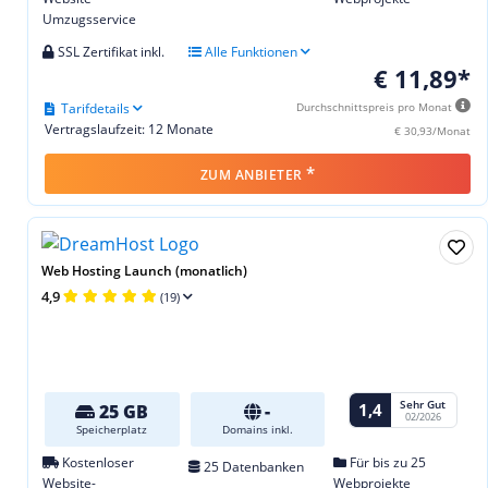
Umzugsservice
SSL Zertifikat inkl.
Alle Funktionen
€ 11,89*
Tarifdetails
Durchschnittspreis pro Monat
Vertragslaufzeit: 12 Monate
€ 30,93/Monat
*
ZUM ANBIETER
Web Hosting Launch (monatlich)
4,9
(19)
Sehr Gut
1,4
25 GB
-
02/2026
Speicherplatz
Domains inkl.
Kostenloser
Für bis zu 25
25 Datenbanken
Website-
Webprojekte