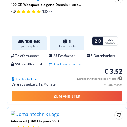
100 GB Webspace + eigene Domain + unb...
4,9
(130)
Gut
2,0
100 GB
1
01/2026
Speicherplatz
Domains inkl.
Telefonsupport
25 Postfächer
5 Datenbanken
SSL Zertifikat inkl.
Alle Funktionen
€ 3,52
Tarifdetails
Durchschnittspreis pro Monat
Vertragslaufzeit: 12 Monate
€ 6,04/Monat
ZUM ANBIETER
Advanced | NVM Express SSD