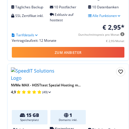
Tägliches Backup
10 Postfächer
10 Datenbanken
Exklusiv auf
SSL Zertifikat inkl.
Alle Funktionen
hosttest
€ 2,95*
Tarifdetails
Durchschnittspreis pro Monat
Vertragslaufzeit: 12 Monate
€ 2,95/Monat
ZUM ANBIETER
NVMe MAX - HOSTtest Spezial Hosting m...
4,9
(49)
15 GB
1
Speicherplatz
Domains inkl.
Kostenloser