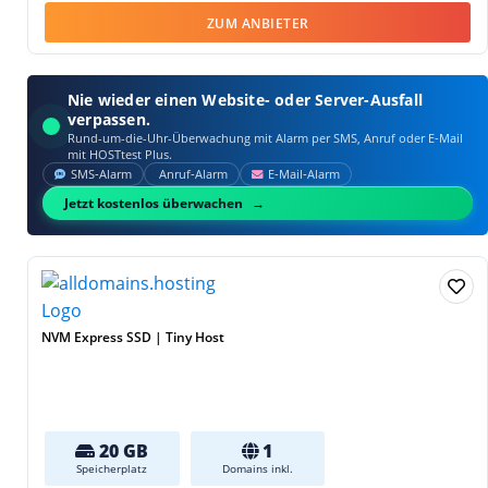
ZUM ANBIETER
Nie wieder einen Website- oder Server-Ausfall
verpassen.
Rund-um-die-Uhr-Überwachung mit Alarm per SMS, Anruf oder E‑Mail
mit HOSTtest Plus.
SMS‑Alarm
Anruf‑Alarm
E‑Mail‑Alarm
Jetzt kostenlos überwachen
NVM Express SSD | Tiny Host
20 GB
1
Speicherplatz
Domains inkl.