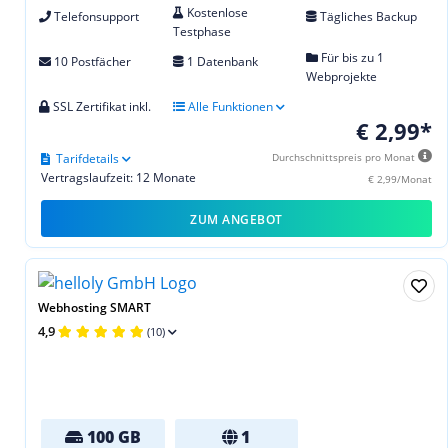
Kostenlose
Telefonsupport
Tägliches Backup
Testphase
Für bis zu 1
10 Postfächer
1 Datenbank
Webprojekte
SSL Zertifikat inkl.
Alle Funktionen
€ 2,99*
Tarifdetails
Durchschnittspreis pro Monat
Vertragslaufzeit: 12 Monate
€ 2,99/Monat
ZUM ANGEBOT
Webhosting SMART
4,9
(10)
100 GB
1