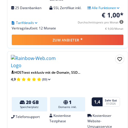
25 Datenbanken
SSL Zertifikat inkl.
Alle Funktionen
€ 1,00*
Tarifdetails
Durchschnittspreis pro Monat
Vertragslaufzeit: 12 Monate
€ 9,00/Monat
*
ZUM ANBIETER
🔝HOSTtest exklusiv mit de-Domain, SSD...
4,9
(89)
Sehr Gut
1,4
20 GB
1
01/2026
Speicherplatz
Domains inkl.
Kostenlose
Kostenloser
Telefonsupport
Testphase
Website-
Umzugsservice