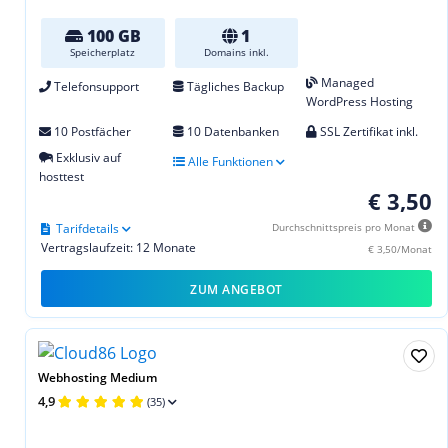
100 GB
1
Speicherplatz
Domains inkl.
Managed
Telefonsupport
Tägliches Backup
WordPress Hosting
10 Postfächer
10 Datenbanken
SSL Zertifikat inkl.
Exklusiv auf
Alle Funktionen
hosttest
€ 3,50
Tarifdetails
Durchschnittspreis pro Monat
Vertragslaufzeit: 12 Monate
€ 3,50/Monat
ZUM ANGEBOT
Webhosting Medium
4,9
(35)