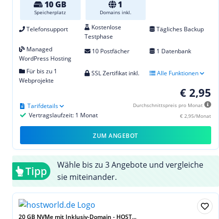
10 GB
1
Speicherplatz
Domains inkl.
Kostenlose
Telefonsupport
Tägliches Backup
Testphase
Managed
10 Postfächer
1 Datenbank
WordPress Hosting
Für bis zu 1
SSL Zertifikat inkl.
Alle Funktionen
Webprojekte
€ 2,95
Tarifdetails
Durchschnittspreis pro Monat
Vertragslaufzeit: 1 Monat
€ 2,95/Monat
ZUM ANGEBOT
Wähle bis zu 3 Angebote und vergleiche
Tipp
sie miteinander.
20 GB NVMe mit Inklusiv-Domain - HOST...