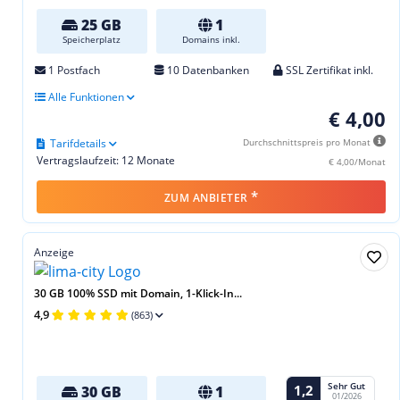
25 GB
1
Speicherplatz
Domains inkl.
1 Postfach
10 Datenbanken
SSL Zertifikat inkl.
Alle Funktionen
€ 4,00
Tarifdetails
Durchschnittspreis pro Monat
Vertragslaufzeit: 12 Monate
€ 4,00/Monat
*
ZUM ANBIETER
Anzeige
30 GB 100% SSD mit Domain, 1-Klick-In...
4,9
(863)
Sehr Gut
1,2
30 GB
1
01/2026