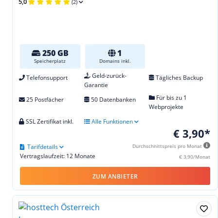
5,0
(2)
250 GB
1
Speicherplatz
Domains inkl.
Geld-zurück-
Telefonsupport
Tägliches Backup
Garantie
Für bis zu 1
25 Postfächer
50 Datenbanken
Webprojekte
SSL Zertifikat inkl.
Alle Funktionen
€ 3,90*
Tarifdetails
Durchschnittspreis pro Monat
Vertragslaufzeit: 12 Monate
€ 3,90/Monat
ZUM ANBIETER