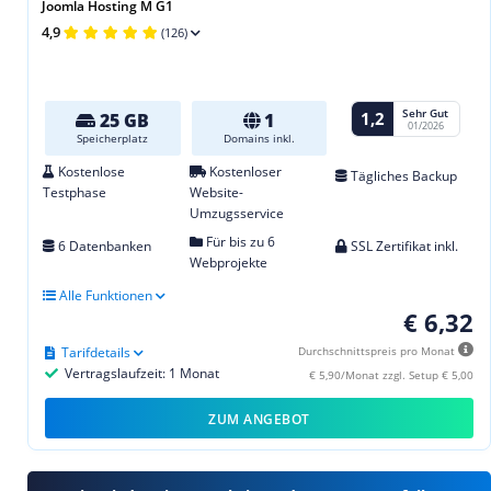
Joomla Hosting M G1
4,9
(126)
Sehr Gut
1,2
25 GB
1
01/2026
Speicherplatz
Domains inkl.
Kostenlose
Kostenloser
Tägliches Backup
Testphase
Website-
Umzugsservice
Für bis zu 6
6 Datenbanken
SSL Zertifikat inkl.
Webprojekte
Alle Funktionen
€ 6,32
Tarifdetails
Durchschnittspreis pro Monat
Vertragslaufzeit: 1 Monat
€ 5,90/Monat zzgl. Setup € 5,00
ZUM ANGEBOT