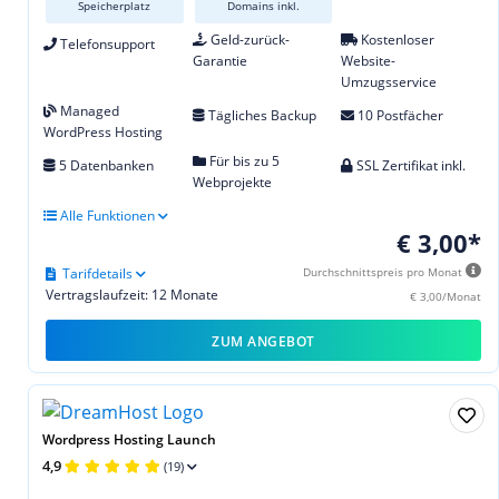
Speicherplatz
Domains inkl.
Geld-zurück-
Kostenloser
Telefonsupport
Garantie
Website-
Umzugsservice
Managed
Tägliches Backup
10 Postfächer
WordPress Hosting
Für bis zu 5
5 Datenbanken
SSL Zertifikat inkl.
Webprojekte
Alle Funktionen
€ 3,00*
Tarifdetails
Durchschnittspreis pro Monat
Vertragslaufzeit: 12 Monate
€ 3,00/Monat
ZUM ANGEBOT
Wordpress Hosting Launch
4,9
(19)