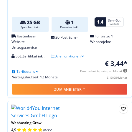
Sehr Gut
1,4
25 GB
1
02/2026
Speicherplatz
Domains inkl.
Kostenloser
Für bis zu 1
20 Postfächer
Website-
Webprojekte
Umzugsservice
SSL Zertifikat inkl.
Alle Funktionen
€ 3,44*
Tarifdetails
Durchschnittspreis pro Monat
Vertragslaufzeit: 12 Monate
€ 13,08/Monat
*
ZUM ANBIETER
Webhosting Grow
4,9
(82)