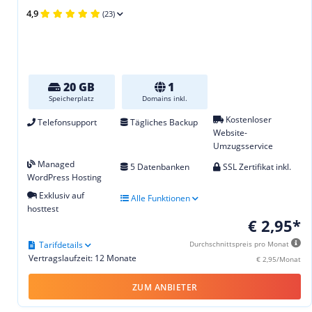
4,9
(23)
20 GB
1
Speicherplatz
Domains inkl.
Kostenloser
Telefonsupport
Tägliches Backup
Website-
Umzugsservice
Managed
5 Datenbanken
SSL Zertifikat inkl.
WordPress Hosting
Exklusiv auf
Alle Funktionen
hosttest
€ 2,95*
Tarifdetails
Durchschnittspreis pro Monat
Vertragslaufzeit: 12 Monate
€ 2,95/Monat
ZUM ANBIETER