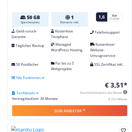
Gut
1,6
50 GB
1
01/2026
Speicherplatz
Domains inkl.
Geld-zurück-
Kostenlose
Telefonsupport
Garantie
Testphase
Managed
Kostenloser
Tägliches Backup
WordPress Hosting
Website-
Umzugsservice
Für bis zu 5
50 Postfächer
SSL Zertifikat inkl.
Webprojekte
Alle Funktionen
€ 3,51*
Tarifdetails
Durchschnittspreis pro Monat
Vertragslaufzeit: 36 Monate
€ 3,51/Monat
*
ZUM ANBIETER