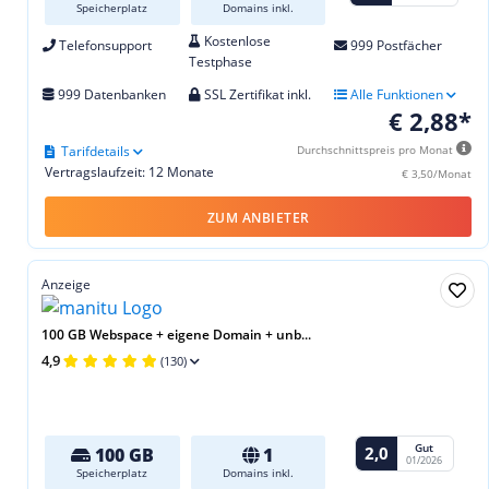
Speicherplatz
Domains inkl.
Kostenlose
Telefonsupport
999 Postfächer
Testphase
999 Datenbanken
SSL Zertifikat inkl.
Alle Funktionen
€ 2,88*
Tarifdetails
Durchschnittspreis pro Monat
Vertragslaufzeit: 12 Monate
€ 3,50/Monat
ZUM ANBIETER
Anzeige
100 GB Webspace + eigene Domain + unb...
4,9
(130)
Gut
2,0
100 GB
1
01/2026
Speicherplatz
Domains inkl.