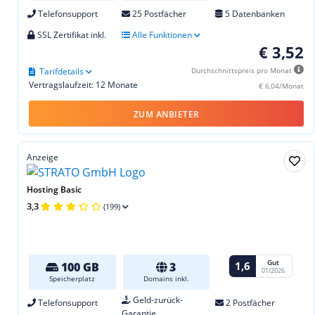
Telefonsupport
25 Postfächer
5 Datenbanken
SSL Zertifikat inkl.
Alle Funktionen
€ 3,52
Tarifdetails
Durchschnittspreis pro Monat
Vertragslaufzeit: 12 Monate
€ 6,04/Monat
ZUM ANBIETER
Anzeige
Hosting Basic
3,3
(199)
Gut
1,6
100 GB
3
01/2026
Speicherplatz
Domains inkl.
Geld-zurück-
Telefonsupport
2 Postfächer
Garantie