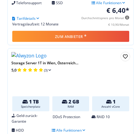
Telefonsupport
SSD
Alle Funktionen
€ 6,40*
Tarifdetails
Durchschnittspreis pro Monat
Vertragslaufzeit: 12 Monate
€ 10,90/Monat
*
ZUM ANBIETER
Storage Server 1T in Wien, Österreich...
5,0
(3)
1 TB
2 GB
1
Speicherplatz
RAM
Anzahl vCore
Geld-zurück-
DDoS Protection
RAID 10
Garantie
HDD
Alle Funktionen