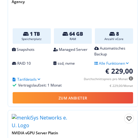
Agency
1 TB
64 GB
8
Speicherplatz
RAM
Anzahl vCore
Automatisches
Snapshots
Managed Server
Backup
RAID 10
ssd, nvme
Alle Funktionen
€ 229,00
Tarifdetails
Durchschnittspreis pro Monat
Vertragslaufzeit: 1 Monat
€ 229,00/Monat
ZUM ANBIETER
NVIDIA vGPU Server Platin