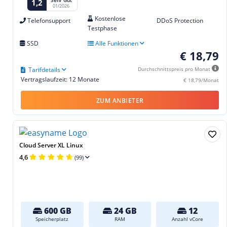
1,2
01/2026
Kostenlose
Telefonsupport
DDoS Protection
Testphase
SSD
Alle Funktionen
€ 18,79
Tarifdetails
Durchschnittspreis pro Monat
Vertragslaufzeit: 12 Monate
€ 18,79/Monat
ZUM ANBIETER
Cloud Server XL Linux
4,6
(99)
600 GB
24 GB
12
Speicherplatz
RAM
Anzahl vCore