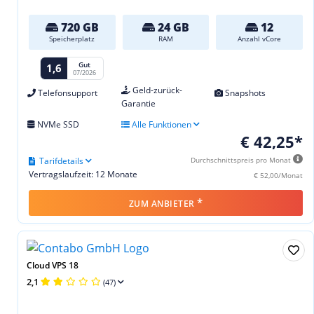
720 GB
24 GB
12
Speicherplatz
RAM
Anzahl vCore
Gut
1,6
07/2026
Geld-zurück-
Telefonsupport
Snapshots
Garantie
NVMe SSD
Alle Funktionen
€ 42,25*
Tarifdetails
Durchschnittspreis pro Monat
Vertragslaufzeit: 12 Monate
€ 52,00/Monat
*
ZUM ANBIETER
Cloud VPS 18
2,1
(47)