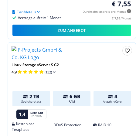
€ 7,55
Tarifdetails
Durchschnittspreis pro Monat
Vertragslaufzeit: 1 Monat
€ 7,55/Monat
ZUM ANGEBOT
Linux Storage vServer S G2
4,9
(132)
2 TB
6 GB
4
Speicherplatz
RAM
Anzahl vCore
Sehr Gut
1,4
01/2026
Kostenlose
DDoS Protection
RAID 10
Testphase