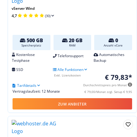
vServer Wind
4,7
(30)
500 GB
20 GB
0
Speicherplatz
RAM
Anzahl vCore
Kostenlose
Automatisches
Telefonsupport
Testphase
Backup
SSD
Alle Funktionen
€ 79,83*
Exkl. Lizenzkosten
Tarifdetails
Durchschnittspreis pro Monat
Vertragslaufzeit: 12 Monate
€ 79,00/Monat zzgl. Setup € 9,95
ZUM ANBIETER