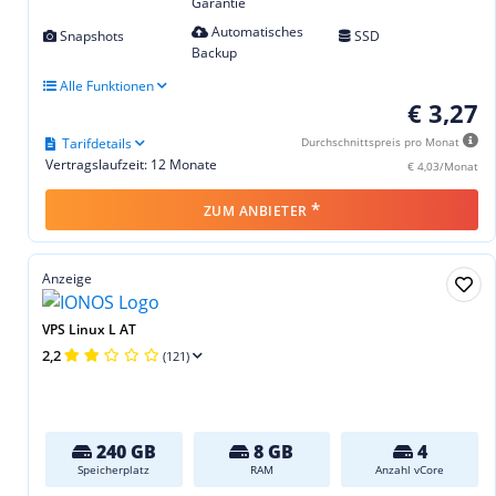
Garantie
Automatisches
Snapshots
SSD
Backup
Alle Funktionen
€ 3,27
Tarifdetails
Durchschnittspreis pro Monat
Vertragslaufzeit: 12 Monate
€ 4,03/Monat
*
ZUM ANBIETER
Anzeige
VPS Linux L AT
2,2
(121)
240 GB
8 GB
4
Speicherplatz
RAM
Anzahl vCore