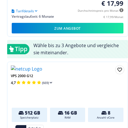
€ 17,99
Tarifdetails
Durchschnittspreis pro Monat
Vertragslaufzeit: 6 Monate
€ 17,99/Monat
ZUM ANGEBOT
Wähle bis zu 3 Angebote und vergleiche
Tipp
sie miteinander.
VPS 2000 G12
4,7
(669)
512 GB
16 GB
8
Speicherplatz
RAM
Anzahl vCore
Sehr Gut