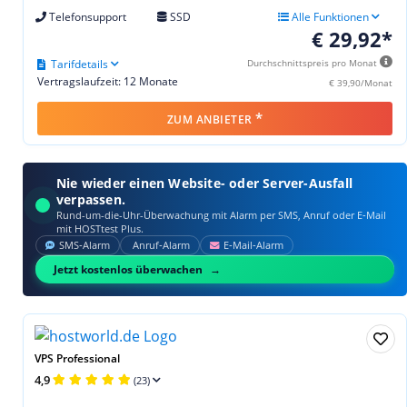
Telefonsupport
SSD
Alle Funktionen
€ 29,92*
Tarifdetails
Durchschnittspreis pro Monat
Vertragslaufzeit: 12 Monate
€ 39,90/Monat
*
ZUM ANBIETER
Nie wieder einen Website- oder Server-Ausfall
verpassen.
Rund-um-die-Uhr-Überwachung mit Alarm per SMS, Anruf oder E‑Mail
mit HOSTtest Plus.
SMS‑Alarm
Anruf‑Alarm
E‑Mail‑Alarm
Jetzt kostenlos überwachen
VPS Professional
4,9
(23)