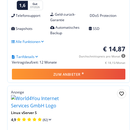
Gut
1,6
07/2026
Geld-zurück-
Telefonsupport
DDoS Protection
Garantie
Automatisches
Snapshots
SSD
Backup
Alle Funktionen
€ 14,87
Tarifdetails
Durchschnittspreis pro Monat
Vertragslaufzeit: 12 Monate
€ 18,15/Monat
*
ZUM ANBIETER
Anzeige
Linux vServer S
4,9
(82)