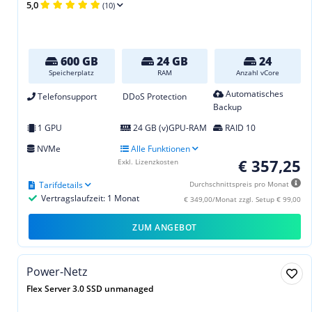
5,0
(10)
600 GB
24 GB
24
Speicherplatz
RAM
Anzahl vCore
Automatisches
Telefonsupport
DDoS Protection
Backup
1 GPU
24 GB (v)GPU-RAM
RAID 10
NVMe
Alle Funktionen
€ 357,25
Exkl. Lizenzkosten
Tarifdetails
Durchschnittspreis pro Monat
Vertragslaufzeit: 1 Monat
€ 349,00/Monat zzgl. Setup € 99,00
ZUM ANGEBOT
Power-Netz
Flex Server 3.0 SSD unmanaged