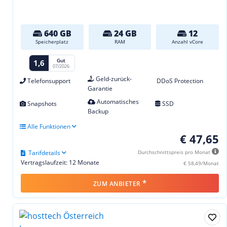
640 GB
24 GB
12
Speicherplatz
RAM
Anzahl vCore
Gut
1,6
07/2026
Geld-zurück-
Telefonsupport
DDoS Protection
Garantie
Automatisches
Snapshots
SSD
Backup
Alle Funktionen
€ 47,65
Tarifdetails
Durchschnittspreis pro Monat
Vertragslaufzeit: 12 Monate
€ 58,49/Monat
*
ZUM ANBIETER