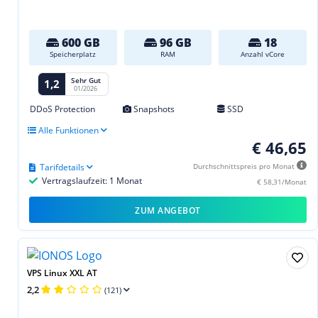
600 GB
96 GB
18
Speicherplatz
RAM
Anzahl vCore
Sehr Gut
1,2
01/2026
DDoS Protection
Snapshots
SSD
Alle Funktionen
€ 46,65
Tarifdetails
Durchschnittspreis pro Monat
Vertragslaufzeit: 1 Monat
€ 58,31/Monat
ZUM ANGEBOT
VPS Linux XXL AT
2,2
(121)