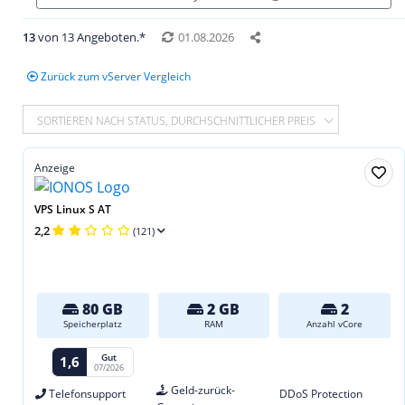
13
von 13 Angeboten.*
01.08.2026
Zurück zum vServer Vergleich
SORTIEREN NACH STATUS, DURCHSCHNITTLICHER PREIS
Anzeige
VPS Linux S AT
2,2
(121)
80 GB
2 GB
2
Speicherplatz
RAM
Anzahl vCore
Gut
1,6
07/2026
Geld-zurück-
Telefonsupport
DDoS Protection