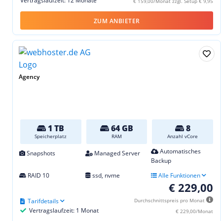
Vertragslaufzeit: 12 Monate
€ 159,00/Monat zzgl. Setup € 9,95
ZUM ANBIETER
Agency
1 TB
64 GB
8
Speicherplatz
RAM
Anzahl vCore
Automatisches
Snapshots
Managed Server
Backup
RAID 10
ssd, nvme
Alle Funktionen
€ 229,00
Tarifdetails
Durchschnittspreis pro Monat
Vertragslaufzeit: 1 Monat
€ 229,00/Monat