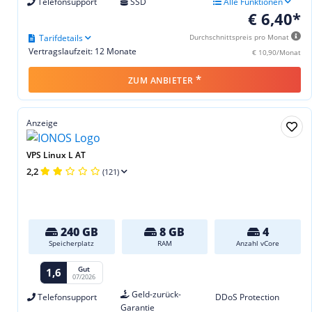
Telefonsupport
SSD
Alle Funktionen
€ 6,40*
Tarifdetails
Durchschnittspreis pro Monat
Vertragslaufzeit: 12 Monate
€ 10,90/Monat
*
ZUM ANBIETER
Anzeige
VPS Linux L AT
2,2
(121)
240 GB
8 GB
4
Speicherplatz
RAM
Anzahl vCore
Gut
1,6
07/2026
Geld-zurück-
Telefonsupport
DDoS Protection
Garantie