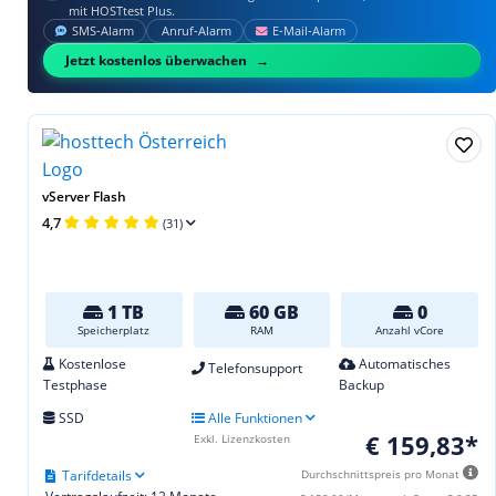
mit HOSTtest Plus.
SMS‑Alarm
Anruf‑Alarm
E‑Mail‑Alarm
Jetzt kostenlos überwachen
vServer Flash
4,7
(31)
1 TB
60 GB
0
Speicherplatz
RAM
Anzahl vCore
Kostenlose
Automatisches
Telefonsupport
Testphase
Backup
SSD
Alle Funktionen
€ 159,83*
Exkl. Lizenzkosten
Tarifdetails
Durchschnittspreis pro Monat