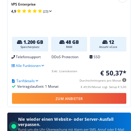
VPS Enterprise
4,9
(23)
1.200 GB
48 GB
12
Speicherplatz
RAM
Anzahl vCore
Telefonsupport
DDoS Protection
SSD
Alle Funktionen
€ 50,37*
Exkl. Lizenzkosten
Tarifdetails
Durchschnittspreis pro Monat
Vertragslaufzeit: 1 Monat
€ 49,95/Monat zzgl. Setup € 5,00
ZUM ANBIETER
Nie wieder einen Website- oder Server-Ausfall
verpassen.
Rund-um-die-Uhr-Überwachung mit Alarm per SMS, Anruf oder E‑Mail