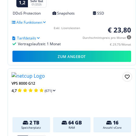
Sehr Gut
1,2
01/2026
DDoS Protection
Snapshots
SSD
Alle Funktionen
€ 23,80
Exkl. Lizenzkosten
Tarifdetails
Durchschnittspreis pro Monat
Vertragslaufzeit: 1 Monat
€ 29,75/Monat
ZUM ANGEBOT
VPS 8000 G12
4,7
(671)
2 TB
64 GB
16
Speicherplatz
RAM
Anzahl vCore