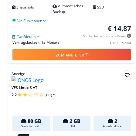
Automatisches
Snapshots
SSD
Backup
Alle Funktionen
€ 14,87
Tarifdetails
Durchschnittspreis pro Monat
Vertragslaufzeit: 12 Monate
€ 18,15/Monat
*
ZUM ANBIETER
Anzeige
VPS Linux S AT
2,2
(121)
80 GB
2 GB
2
Speicherplatz
RAM
Anzahl vCore