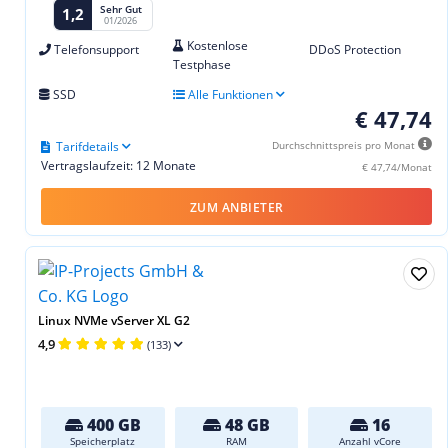
Sehr Gut
1,2
01/2026
Kostenlose
Telefonsupport
DDoS Protection
Testphase
SSD
Alle Funktionen
€ 47,74
Tarifdetails
Durchschnittspreis pro Monat
Vertragslaufzeit: 12 Monate
€ 47,74/Monat
ZUM ANBIETER
Linux NVMe vServer XL G2
4,9
(133)
400 GB
48 GB
16
Speicherplatz
RAM
Anzahl vCore