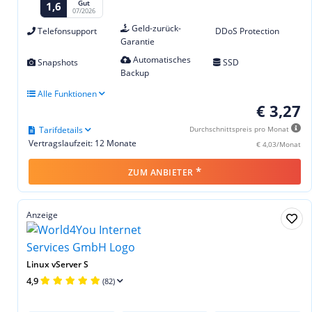
Gut
1,6
07/2026
Geld-zurück-
Telefonsupport
DDoS Protection
Garantie
Automatisches
Snapshots
SSD
Backup
Alle Funktionen
€ 3,27
Tarifdetails
Durchschnittspreis pro Monat
Vertragslaufzeit: 12 Monate
€ 4,03/Monat
*
ZUM ANBIETER
Anzeige
Linux vServer S
4,9
(82)