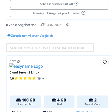
Arbeitsspeicher : 48 GB
Anzeige : 1 Angebot pro Anbieter
8
von 8 Angeboten.*
31.07.2026
Zurück zum vServer Vergleich
SORTIEREN NACH STATUS, DURCHSCHNITTLICHER PREIS
Anzeige
Cloud Server S Linux
4,6
(99)
100 GB
4 GB
2
Speicherplatz
RAM
Anzahl vCore