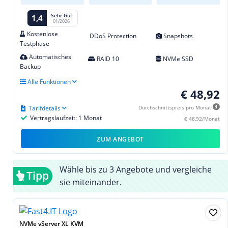
Sehr Gut
1,4
01/2026
Kostenlose
DDoS Protection
Snapshots
Testphase
Automatisches
RAID 10
NVMe SSD
Backup
Alle Funktionen
€ 48,92
Tarifdetails
Durchschnittspreis pro Monat
Vertragslaufzeit: 1 Monat
€ 48,92/Monat
ZUM ANGEBOT
Wähle bis zu 3 Angebote und vergleiche
Tipp
sie miteinander.
NVMe vServer XL KVM