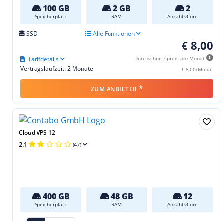
100 GB
2 GB
2
Speicherplatz
RAM
Anzahl vCore
SSD
Alle Funktionen
€ 8,00
Tarifdetails
Durchschnittspreis pro Monat
Vertragslaufzeit: 2 Monate
€ 8,00/Monat
*
ZUM ANBIETER
Cloud VPS 12
2,1
(47)
400 GB
48 GB
12
Speicherplatz
RAM
Anzahl vCore