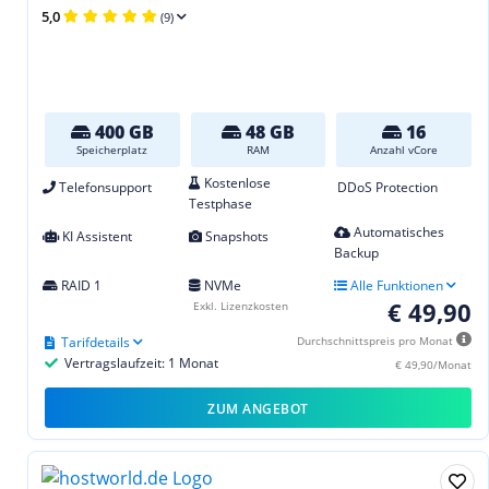
5,0
(9)
400 GB
48 GB
16
Speicherplatz
RAM
Anzahl vCore
Kostenlose
Telefonsupport
DDoS Protection
Testphase
Automatisches
KI Assistent
Snapshots
Backup
RAID 1
NVMe
Alle Funktionen
€ 49,90
Exkl. Lizenzkosten
Tarifdetails
Durchschnittspreis pro Monat
Vertragslaufzeit: 1 Monat
€ 49,90/Monat
ZUM ANGEBOT