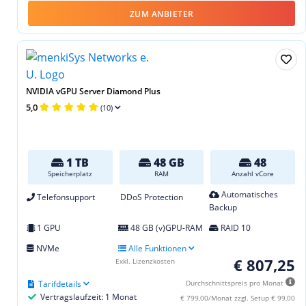
ZUM ANBIETER
NVIDIA vGPU Server Diamond Plus
5,0
(10)
1 TB
48 GB
48
Speicherplatz
RAM
Anzahl vCore
Automatisches
Telefonsupport
DDoS Protection
Backup
1 GPU
48 GB (v)GPU-RAM
RAID 10
NVMe
Alle Funktionen
€ 807,25
Exkl. Lizenzkosten
Tarifdetails
Durchschnittspreis pro Monat
Vertragslaufzeit: 1 Monat
€ 799,00/Monat zzgl. Setup € 99,00