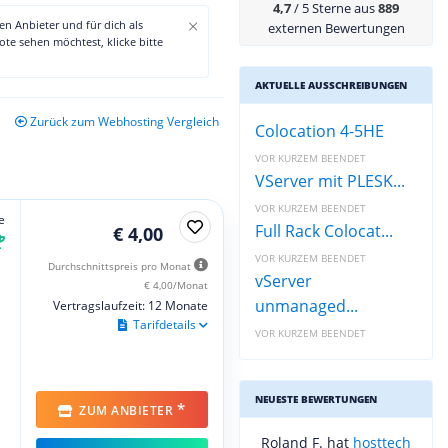
4,7
/ 5 Sterne aus
889
×
den Anbieter und für dich als
externen Bewertungen
te sehen möchtest, klicke bitte
AKTUELLE AUSSCHREIBUNGEN
Zurück zum Webhosting Vergleich
Colocation 4-5HE
VOR KURZEM BEENDET
VServer mit PLESK...
VOR KURZEM BEENDET
e
Full Rack Colocat...
€ 4,00
VOR KURZEM BEENDET
Durchschnittspreis pro Monat
vServer
€ 4,00/Monat
unmanaged...
Vertragslaufzeit: 12 Monate
Tarifdetails
VOR KURZEM BEENDET
NEUESTE BEWERTUNGEN
*
ZUM ANBIETER
Roland F. hat
hosttech