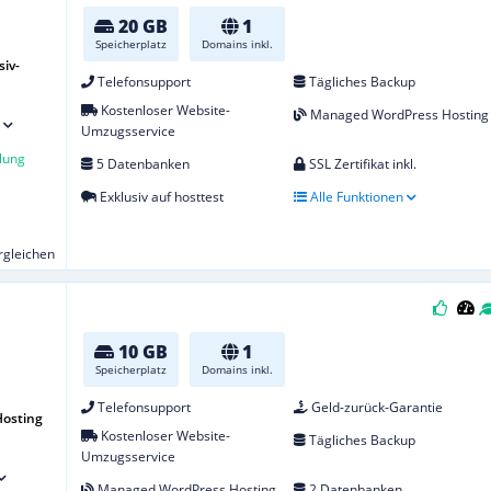
20 GB
1
Speicherplatz
Domains inkl.
iv-
Telefonsupport
Tägliches Backup
Kostenloser Website-
Managed WordPress Hosting
Umzugsservice
lung
5 Datenbanken
SSL Zertifikat inkl.
Exklusiv auf hosttest
Alle Funktionen
ergleichen
10 GB
1
Speicherplatz
Domains inkl.
Telefonsupport
Geld-zurück-Garantie
osting
Kostenloser Website-
Tägliches Backup
Umzugsservice
Managed WordPress Hosting
2 Datenbanken