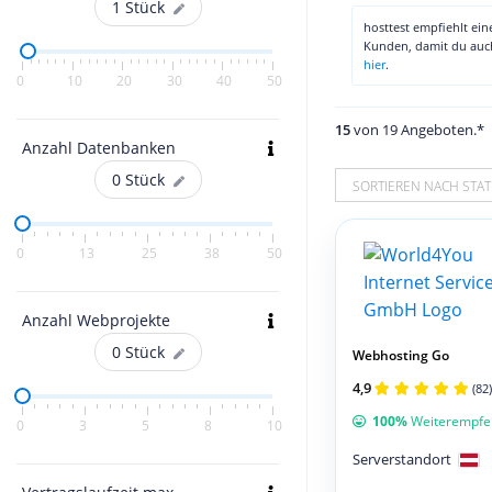
1
Stück
hosttest empfiehlt ei
Kunden, damit du au
hier
.
0
10
20
30
40
50
15
von 19 Angeboten.*
Anzahl Datenbanken
0
Stück
SORTIEREN NACH STAT
0
13
25
38
50
Anzahl Webprojekte
0
Stück
Webhosting Go
4,9
(82)
100%
Weiterempfe
0
3
5
8
10
Serverstandort