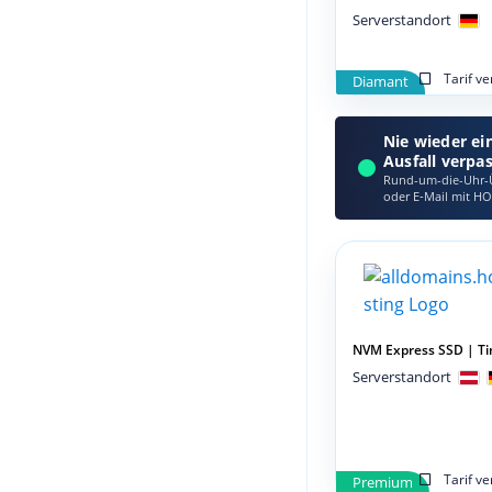
Serverstandort
Tarif v
Diamant
Nie wieder ei
Ausfall verpa
Rund-um-die-Uhr-Ü
oder E‑Mail mit HO
NVM Express SSD | Ti
Serverstandort
Tarif v
Premium