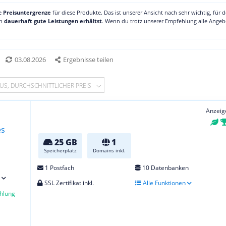
ne
Preisuntergrenze
für diese Produkte. Das ist unserer Ansicht nach sehr wichtig, für 
ch
dauerhaft gute Leistungen erhältst
. Wenn du trotz unserer Empfehlung alle Angebo
03.08.2026
Ergebnisse teilen
US, DURCHSCHNITTLICHER PREIS
Anzeig
25 GB
1
Speicherplatz
Domains inkl.
1 Postfach
10 Datenbanken
SSL Zertifikat inkl.
Alle Funktionen
hlung