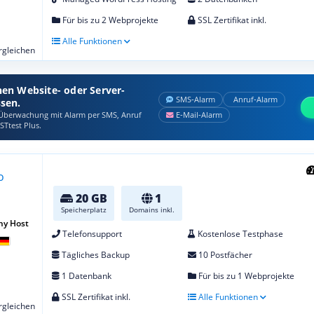
Für bis zu 2 Webprojekte
SSL Zertifikat inkl.
Alle Funktionen
ergleichen
nen Website- oder Server-
SMS‑Alarm
Anruf‑Alarm
ssen.
berwachung mit Alarm per SMS, Anruf
E‑Mail‑Alarm
STtest Plus.
20 GB
1
Speicherplatz
Domains inkl.
ny Host
Telefonsupport
Kostenlose Testphase
Tägliches Backup
10 Postfächer
1 Datenbank
Für bis zu 1 Webprojekte
SSL Zertifikat inkl.
Alle Funktionen
ergleichen