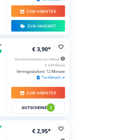
ZUM ANBIETER
ZUM ANGEBOT
e
€ 3,90*
Durchschnittspreis pro Monat
€ 3,90/Monat
Vertragslaufzeit: 12 Monate
Tarifdetails
ZUM ANBIETER
GUTSCHEINE
2
€ 2,95*