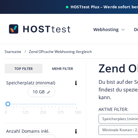
HOSTtest Plus – Werde sofort be
Webhosting
D
Startseite
Zend OPcache Webhosting Vergleich
Zend O
TOP FILTER
MEHR FILTER
Du bist auf der
Speicherplatz (minimal)
findest du spezi
10
GB
kann.
AKTIVE FILTER:
0
125
250
375
500
Speicherplatz (mini
Minimale Kosten : 2
Anzahl Domains inkl.