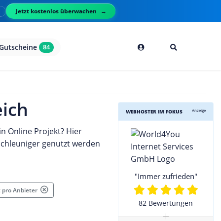
Jetzt kostenlos überwachen
l
Gutscheine
84
ich
Anzeige
WEBHOSTER IM FOKUS
 Online Projekt? Hier
chleuniger genutzt werden
"Immer zufrieden"
t pro Anbieter
82 Bewertungen
+