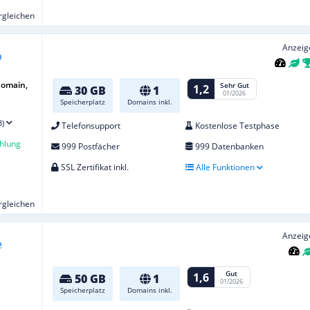
ergleichen
Anzeig
Domain,
Sehr Gut
1,2
30 GB
1
01/2026
Speicherplatz
Domains inkl.
3)
Telefonsupport
Kostenlose Testphase
hlung
999 Postfächer
999 Datenbanken
SSL Zertifikat inkl.
Alle Funktionen
ergleichen
Anzeig
Gut
1,6
50 GB
1
01/2026
Speicherplatz
Domains inkl.