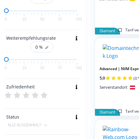
0
25
50
75
100
Tarif v
Diamant
Weiterempfehlungsrate
0
%
0
25
50
75
100
Advanced | NVM Expr
5,0
(2)
Zufriedenheit
Serverstandort
Tarif v
Diamant
Status
ALLE AUSGEWÄHLT