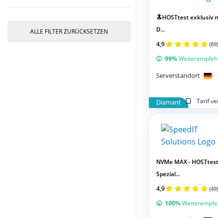
🔝HOSTtest exklusiv m
D...
ALLE FILTER ZURÜCKSETZEN
4,9
(89)
99%
Weiterempfeh
Serverstandort
Tarif v
Diamant
NVMe MAX - HOSTtes
Spezial...
4,9
(49)
100%
Weiterempfe