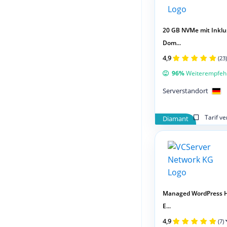
20 GB NVMe mit Inklus
Dom...
4,9
(23)
96%
Weiterempfeh
Serverstandort
Tarif v
Diamant
Managed WordPress H
E...
4,9
(7)