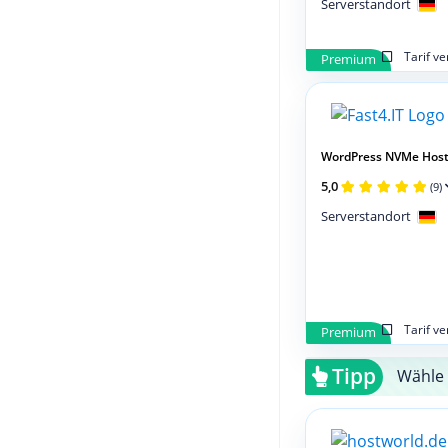
Serverstandort
Tarif v
Premium
WordPress NVMe Host
5,0
(9)
Serverstandort
Tarif v
Premium
Tipp
Wähle 