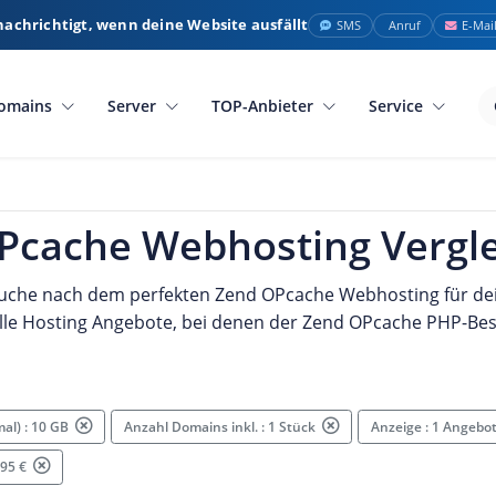
nachrichtigt, wenn deine Website ausfällt
SMS
Anruf
E-Mai
omains
Server
TOP-Anbieter
Service
Pcache Webhosting Vergle
 Suche nach dem perfekten
Zend OPcache Webhosting für dein
elle Hosting Angebote, bei denen der
Zend OPcache PHP-Bes
mal) : 10 GB
Anzahl Domains inkl. : 1 Stück
Anzeige : 1 Angebo
.95 €