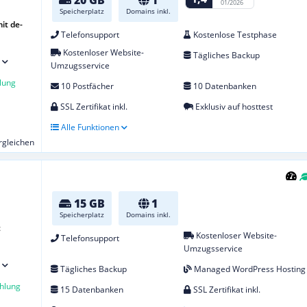
20 GB
1
01/2026
Speicherplatz
Domains inkl.
it de-
Telefonsupport
Kostenlose Testphase
Kostenloser Website-
Tägliches Backup
Umzugsservice
lung
10 Postfächer
10 Datenbanken
SSL Zertifikat inkl.
Exklusiv auf hosttest
Alle Funktionen
ergleichen
15 GB
1
Speicherplatz
Domains inkl.
t
Kostenloser Website-
Telefonsupport
Umzugsservice
Tägliches Backup
Managed WordPress Hosting
hlung
15 Datenbanken
SSL Zertifikat inkl.