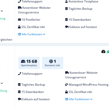
Telefonsupport
Kostenlose Testphase
Kostenloser Website-
Tägliches Backup
Umzugsservice
lung
10 Postfächer
10 Datenbanken
SSL Zertifikat inkl.
Exklusiv auf hosttest
Alle Funktionen
ergleichen
15 GB
1
Speicherplatz
Domains inkl.
t
Kostenloser Website-
Telefonsupport
Umzugsservice
Tägliches Backup
Managed WordPress Hosting
hlung
15 Datenbanken
SSL Zertifikat inkl.
Exklusiv auf hosttest
Alle Funktionen