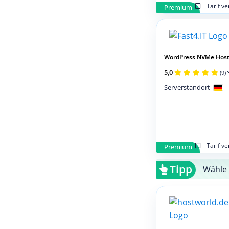
Tarif v
Premium
WordPress NVMe Host
5,0
(9)
Serverstandort
Tarif v
Premium
Tipp
Wähle 