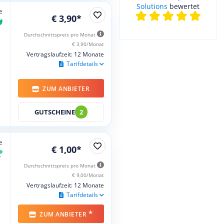
hosttech Österreich
e
bewertet
€ 3,90*
Durchschnittspreis pro Monat
€ 3,90/Monat
Vertragslaufzeit: 12 Monate
Tarifdetails
ZUM ANBIETER
GUTSCHEINE
2
e
€ 1,00*
Durchschnittspreis pro Monat
€ 9,00/Monat
Vertragslaufzeit: 12 Monate
Tarifdetails
*
ZUM ANBIETER