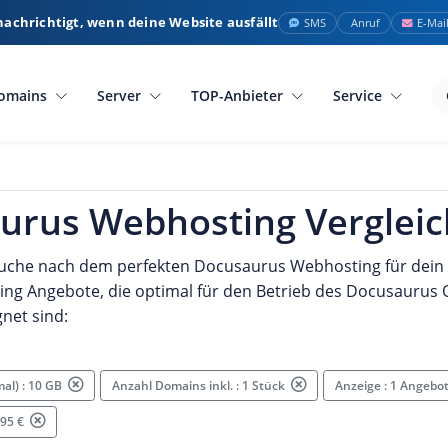
nachrichtigt, wenn deine Website ausfällt
SMS
Anruf
E-Mai
omains
Server
TOP-Anbieter
Service
urus Webhosting Vergleic
Suche nach dem perfekten Docusaurus Webhosting für dein O
ting Angebote, die optimal für den Betrieb des Docusaurus 
net sind:
mal) : 10 GB
Anzahl Domains inkl. : 1 Stück
Anzeige : 1 Angebo
.95 €