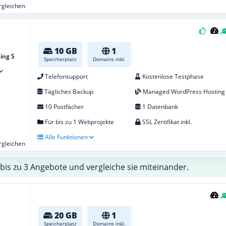
ergleichen
10 GB
1
ing S
Speicherplatz
Domains inkl.
Telefonsupport
Kostenlose Testphase
Tägliches Backup
Managed WordPress Hosting
10 Postfächer
1 Datenbank
Für bis zu 1 Webprojekte
SSL Zertifikat inkl.
Alle Funktionen
ergleichen
bis zu 3 Angebote und vergleiche sie miteinander.
20 GB
1
Speicherplatz
Domains inkl.