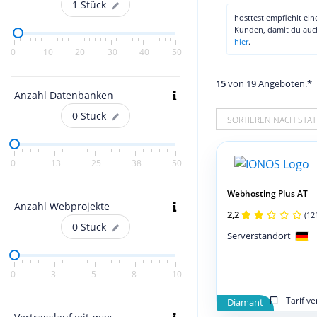
1
Stück
hosttest empfiehlt ei
Kunden, damit du au
hier
.
0
10
20
30
40
50
15
von 19 Angeboten.*
Anzahl Datenbanken
0
Stück
SORTIEREN NACH STAT
0
13
25
38
50
Webhosting Plus AT
Anzahl Webprojekte
2,2
(12
0
Stück
Serverstandort
0
3
5
8
10
Tarif v
Diamant