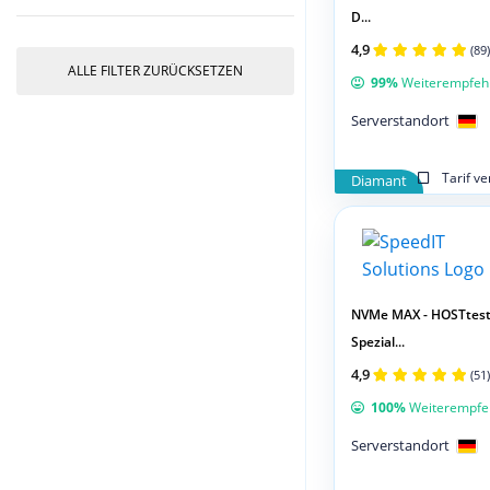
D...
4,9
(89)
ALLE FILTER ZURÜCKSETZEN
99%
Weiterempfeh
Serverstandort
Tarif v
Diamant
NVMe MAX - HOSTtes
Spezial...
4,9
(51)
100%
Weiterempfe
Serverstandort