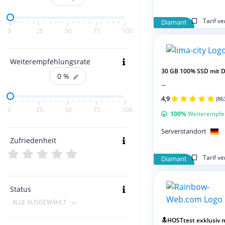
Tarif v
Diamant
0
25
50
75
100
Weiterempfehlungsrate
30 GB 100% SSD mit 
0
%
...
4,9
(86
0
25
50
75
100
100%
Weiterempfe
Serverstandort
Zufriedenheit
Tarif v
Diamant
Status
ALLE AUSGEWÄHLT
🔝HOSTtest exklusiv m