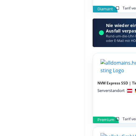
Tarif v
Diamant
Nie wieder ei
Ausfall verpa
Rund-um-die-Uhr-Ü
oder E‑Mail mit HO
NVM Express SSD | Ti
Serverstandort
Tarif v
Premium