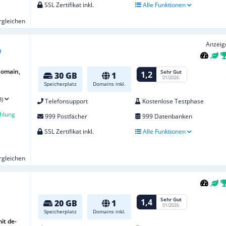
SSL Zertifikat inkl.
Alle Funktionen
ergleichen
Anzeig
Domain,
Sehr Gut
1,2
30 GB
1
01/2026
Speicherplatz
Domains inkl.
3)
Telefonsupport
Kostenlose Testphase
hlung
999 Postfächer
999 Datenbanken
SSL Zertifikat inkl.
Alle Funktionen
ergleichen
Sehr Gut
1,4
20 GB
1
01/2026
Speicherplatz
Domains inkl.
it de-