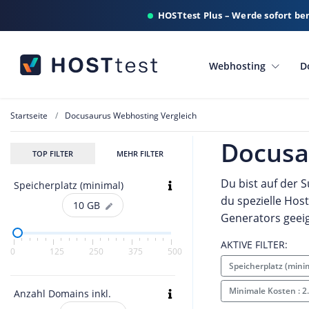
HOSTtest Plus – Werde sofort be
Webhosting
D
Startseite
Docusaurus Webhosting Vergleich
Docusa
TOP FILTER
MEHR FILTER
Du bist auf der 
Speicherplatz (minimal)
du spezielle Hos
10
GB
Generators geeig
AKTIVE FILTER:
0
125
250
375
500
Speicherplatz (mini
Minimale Kosten : 2
Anzahl Domains inkl.