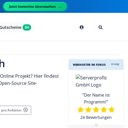
Jetzt kostenlos überwachen
l
Gutscheine
84
h
Anzeige
WEBHOSTER IM FOKUS
nline Projekt? Hier findest
Open-Source Site-
"Der Name ist
Programm!"
t pro Anbieter
24 Bewertungen
+