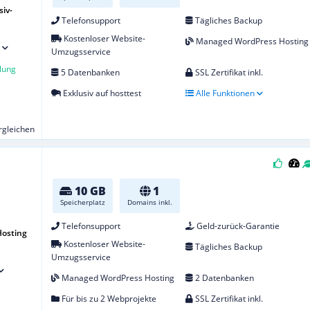
iv-
Telefonsupport
Tägliches Backup
Kostenloser Website-
Managed WordPress Hosting
Umzugsservice
lung
5 Datenbanken
SSL Zertifikat inkl.
Exklusiv auf hosttest
Alle Funktionen
ergleichen
10 GB
1
Speicherplatz
Domains inkl.
Telefonsupport
Geld-zurück-Garantie
osting
Kostenloser Website-
Tägliches Backup
Umzugsservice
Managed WordPress Hosting
2 Datenbanken
Für bis zu 2 Webprojekte
SSL Zertifikat inkl.