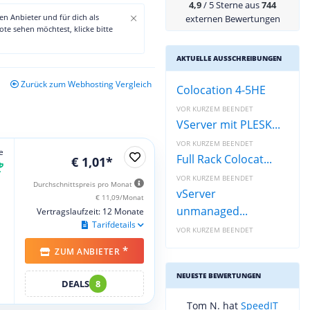
4,9
/ 5 Sterne aus
744
×
den Anbieter und für dich als
externen Bewertungen
te sehen möchtest, klicke bitte
AKTUELLE AUSSCHREIBUNGEN
Zurück zum Webhosting Vergleich
Colocation 4-5HE
VOR KURZEM BEENDET
VServer mit PLESK...
VOR KURZEM BEENDET
e
Full Rack Colocat...
€ 1,01*
VOR KURZEM BEENDET
Durchschnittspreis pro Monat
vServer
€ 11,09/Monat
unmanaged...
Vertragslaufzeit: 12 Monate
Tarifdetails
VOR KURZEM BEENDET
*
ZUM ANBIETER
NEUESTE BEWERTUNGEN
DEALS
8
Michael Ü. hat