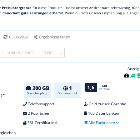
ne
Preisuntergrenze
für diese Produkte. Das ist unserer Ansicht nach sehr wichtig, für 
ch
dauerhaft gute Leistungen erhältst
. Wenn du trotz unserer Empfehlung alle Angebo
03.08.2026
Ergebnisse teilen
US, DURCHSCHNITTLICHER PREIS
Anzeig
Gut
1,6
200 GB
1
01/2026
Speicherplatz
Domains inkl.
1)
Telefonsupport
Geld-zurück-Garantie
2 Postfächer
100 Datenbanken
SSL Zertifikat inkl.
Alle Funktionen
ergleichen