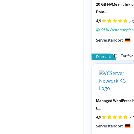
20 GB NVMe mit Inklus
Dom...
4,9
(23)
96%
Weiterempfeh
Serverstandort
Tarif v
Diamant
Managed WordPress H
E...
4,9
(7)
Serverstandort