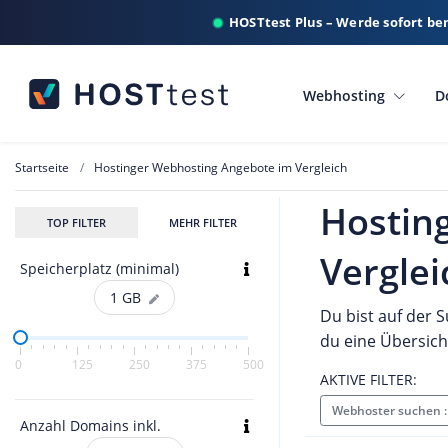
HOSTtest Plus – Werde sofort be
Webhosting
D
Startseite
Hostinger Webhosting Angebote im Vergleich
Hostin
TOP FILTER
MEHR FILTER
Verglei
Speicherplatz (minimal)
1
GB
Du bist auf der 
du eine Übersich
0
125
250
375
500
AKTIVE FILTER:
Webhoster suchen 
Anzahl Domains inkl.