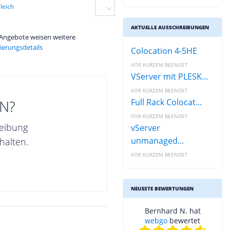
leich
AKTUELLE AUSSCHREIBUNGEN
e Angebote weisen weitere
ierungsdetails
Colocation 4-5HE
VOR KURZEM BEENDET
VServer mit PLESK...
VOR KURZEM BEENDET
N?
Full Rack Colocat...
VOR KURZEM BEENDET
reibung
vServer
unmanaged...
halten.
VOR KURZEM BEENDET
NEUESTE BEWERTUNGEN
Bernhard N. hat
webgo
bewertet