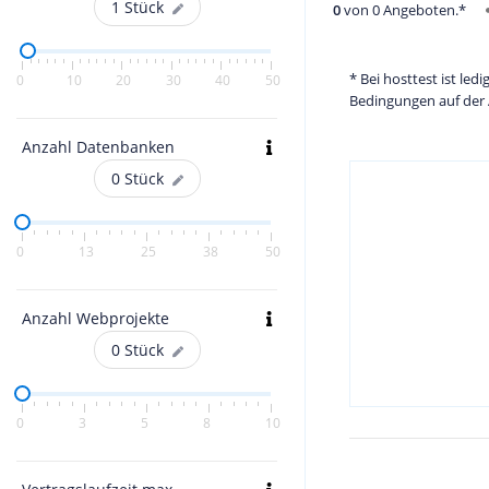
1
Stück
0
von 0 Angeboten.*
* Bei hosttest ist le
0
10
20
30
40
50
Bedingungen auf der 
Anzahl Datenbanken
0
Stück
0
13
25
38
50
Anzahl Webprojekte
0
Stück
0
3
5
8
10