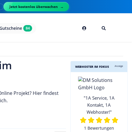
Jetzt kostenlos überwachen
l
Gutscheine
84
 im
Anzeige
WEBHOSTER IM FOKUS
line Projekt? Hier findest
"1A Service, 1A
ich.
Kontakt, 1A
Webhoster!"
1 Bewertungen