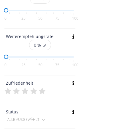
0
25
50
75
100
Weiterempfehlungsrate
0
%
0
25
50
75
100
Zufriedenheit
Status
ALLE AUSGEWÄHLT