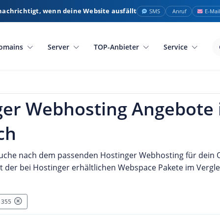
nachrichtigt, wenn deine Website ausfällt
SMS
Anruf
E-Mai
omains
Server
TOP-Anbieter
Service
ger Webhosting Angebote
ch
Suche nach dem passenden Hostinger Webhosting für dein On
t der bei Hostinger erhältlichen Webspace Pakete im Vergle
: 355