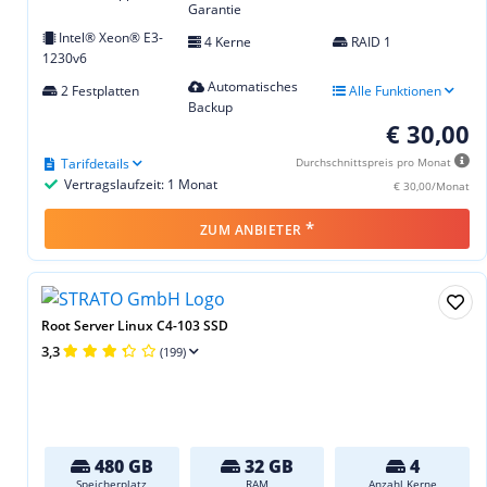
Garantie
Intel® Xeon® E3-
4 Kerne
RAID 1
1230v6
Automatisches
2 Festplatten
Alle Funktionen
Backup
€ 30,00
Tarifdetails
Durchschnittspreis pro Monat
Vertragslaufzeit: 1 Monat
€ 30,00/Monat
*
ZUM ANBIETER
Root Server Linux C4-103 SSD
3,3
(199)
480 GB
32 GB
4
Speicherplatz
RAM
Anzahl Kerne