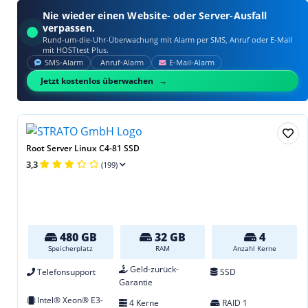
Nie wieder einen Website- oder Server-Ausfall
verpassen.
Rund-um-die-Uhr-Überwachung mit Alarm per SMS, Anruf oder E‑Mail
mit HOSTtest Plus.
SMS‑Alarm
Anruf‑Alarm
E‑Mail‑Alarm
Jetzt kostenlos überwachen
Root Server Linux C4-81 SSD
3,3
(199)
480 GB
32 GB
4
Speicherplatz
RAM
Anzahl Kerne
Geld-zurück-
Telefonsupport
SSD
Garantie
Intel® Xeon® E3-
4 Kerne
RAID 1