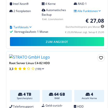
Intel Xeon®
4 Kerne
RAID 1
Automatisches
2 Festplatten
Alle Funktionen
Backup
€ 27,08
Exkl. Lizenzkosten
Tarifdetails
Durchschnittspreis pro Monat
Vertragslaufzeit: 1 Monat
€ 25,00/Monat zzgl. Setup € 25,00
ZUM ANGEBOT
Root Server Linux C4-82 HDD
3,3
(199)
4 TB
64 GB
4
Speicherplatz
RAM
Anzahl Kerne
Geld-zurück-
Telefonsupport
HDD