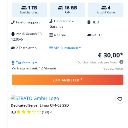
1 TB
16 GB
4
Speicherplatz
RAM
Anzahl Kerne
Geld-zurück-
Telefonsupport
HDD
Garantie
Intel® Xeon® E3-
4 Kerne
RAID 1
1230v6
2 Festplatten
Alle Funktionen
€ 30,00*
Tarifdetails
Durchschnittspreis pro Monat
Vertragslaufzeit: 12 Monate
€ 30,00/Monat
*
ZUM ANBIETER
Dedicated Server Linux CP4-03 SSD
3,3
(199)