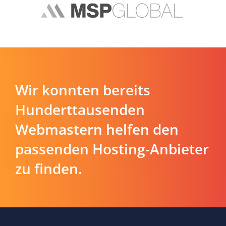
Wir konnten bereits
Hunderttausenden
Webmastern helfen den
passenden Hosting-Anbieter
zu finden.