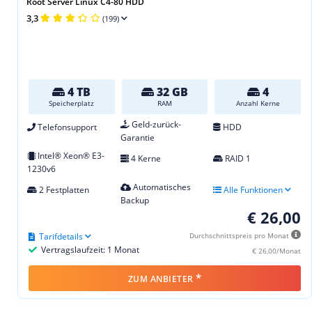
Root Server Linux C4-80 HDD
3,3
(199)
4 TB
32 GB
4
Speicherplatz
RAM
Anzahl Kerne
Geld-zurück-
Telefonsupport
HDD
Garantie
Intel® Xeon® E3-
4 Kerne
RAID 1
1230v6
Automatisches
2 Festplatten
Alle Funktionen
Backup
€ 26,00
Tarifdetails
Durchschnittspreis pro Monat
Vertragslaufzeit: 1 Monat
€ 26,00/Monat
*
ZUM ANBIETER