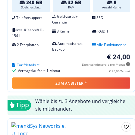
240 GB
32 GB
8
Speicherplatz
RAM
Anzahl Kerne
Geld-zurück-
Telefonsupport
SSD
Garantie
Intel® Xeon® D-
8 Kerne
RAID 1
1541
Automatisches
2 Festplatten
Alle Funktionen
Backup
€ 24,00
Tarifdetails
Durchschnittspreis pro Monat
Vertragslaufzeit: 1 Monat
€ 24,00/Monat
*
ZUM ANBIETER
Wähle bis zu 3 Angebote und vergleiche
Tipp
sie miteinander.