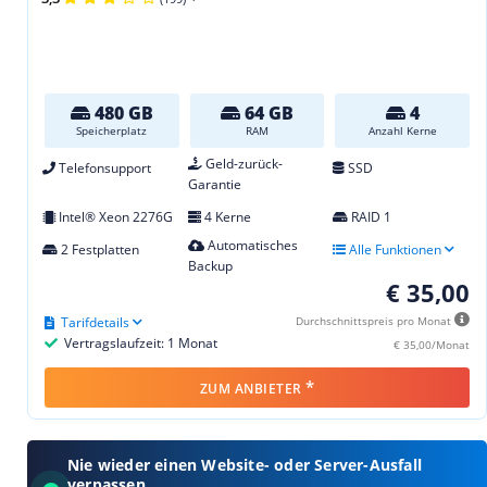
480 GB
64 GB
4
Speicherplatz
RAM
Anzahl Kerne
Geld-zurück-
Telefonsupport
SSD
Garantie
Intel® Xeon 2276G
4 Kerne
RAID 1
Automatisches
2 Festplatten
Alle Funktionen
Backup
€ 35,00
Tarifdetails
Durchschnittspreis pro Monat
Vertragslaufzeit: 1 Monat
€ 35,00/Monat
*
ZUM ANBIETER
Nie wieder einen Website- oder Server-Ausfall
verpassen.