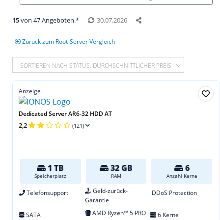
15
von 47 Angeboten.*
30.07.2026
Zurück zum Root-Server Vergleich
SORTIEREN NACH STATUS, DURCHSCHNITTLICHER PREIS
Anzeige
Dedicated Server AR6-32 HDD AT
2,2
(121)
1 TB
32 GB
6
Speicherplatz
RAM
Anzahl Kerne
Geld-zurück-
Telefonsupport
DDoS Protection
Garantie
AMD Ryzen™ 5 PRO
SATA
6 Kerne