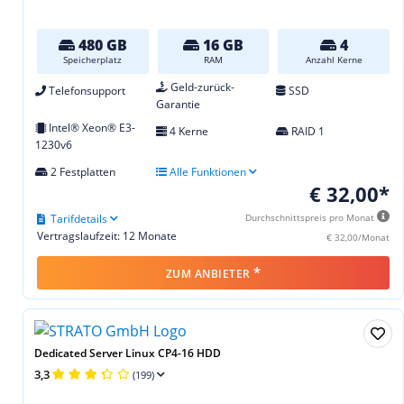
480 GB
16 GB
4
Speicherplatz
RAM
Anzahl Kerne
Geld-zurück-
Telefonsupport
SSD
Garantie
Intel® Xeon® E3-
4 Kerne
RAID 1
1230v6
2 Festplatten
Alle Funktionen
€ 32,00*
Tarifdetails
Durchschnittspreis pro Monat
Vertragslaufzeit: 12 Monate
€ 32,00/Monat
*
ZUM ANBIETER
Dedicated Server Linux CP4-16 HDD
3,3
(199)