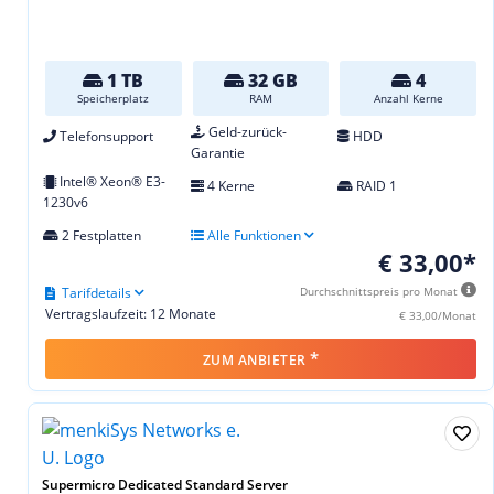
1 TB
32 GB
4
Speicherplatz
RAM
Anzahl Kerne
Geld-zurück-
Telefonsupport
HDD
Garantie
Intel® Xeon® E3-
4 Kerne
RAID 1
1230v6
2 Festplatten
Alle Funktionen
€ 33,00*
Tarifdetails
Durchschnittspreis pro Monat
Vertragslaufzeit: 12 Monate
€ 33,00/Monat
*
ZUM ANBIETER
Supermicro Dedicated Standard Server