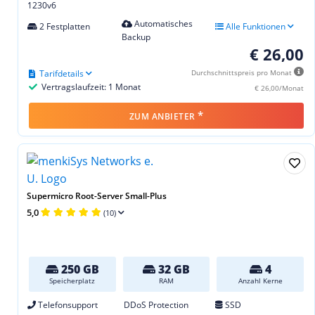
1230v6
Automatisches
2 Festplatten
Alle Funktionen
Backup
€ 26,00
Tarifdetails
Durchschnittspreis pro Monat
Vertragslaufzeit: 1 Monat
€ 26,00/Monat
*
ZUM ANBIETER
Supermicro Root-Server Small-Plus
5,0
(10)
250 GB
32 GB
4
Speicherplatz
RAM
Anzahl Kerne
Telefonsupport
DDoS Protection
SSD