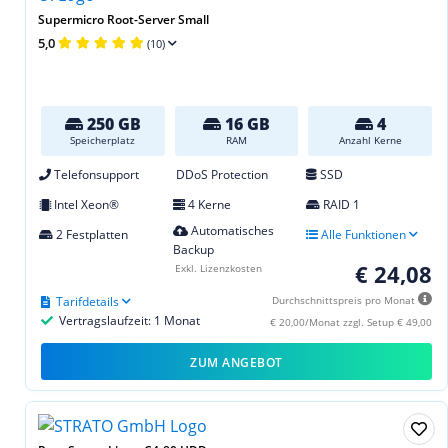
Supermicro Root-Server Small
5,0
(10)
250 GB
16 GB
4
Speicherplatz
RAM
Anzahl Kerne
Telefonsupport
DDoS Protection
SSD
Intel Xeon®
4 Kerne
RAID 1
Automatisches
2 Festplatten
Alle Funktionen
Backup
€ 24,08
Exkl. Lizenzkosten
Tarifdetails
Durchschnittspreis pro Monat
Vertragslaufzeit: 1 Monat
€ 20,00/Monat zzgl. Setup € 49,00
ZUM ANGEBOT