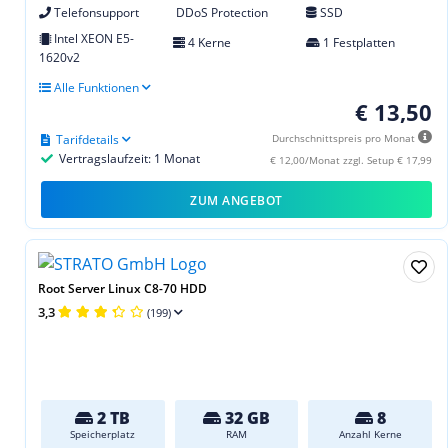
Telefonsupport
DDoS Protection
SSD
Intel XEON E5-
4 Kerne
1 Festplatten
1620v2
Alle Funktionen
€ 13,50
Tarifdetails
Durchschnittspreis pro Monat
Vertragslaufzeit: 1 Monat
€ 12,00/Monat zzgl. Setup € 17,99
ZUM ANGEBOT
Root Server Linux C8-70 HDD
3,3
(199)
2 TB
32 GB
8
Speicherplatz
RAM
Anzahl Kerne