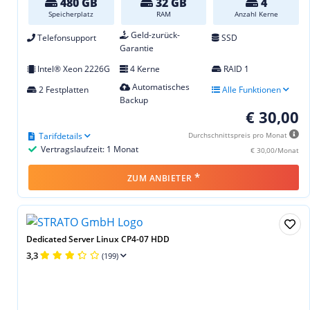
480 GB
32 GB
4
Speicherplatz
RAM
Anzahl Kerne
Geld-zurück-
Telefonsupport
SSD
Garantie
Intel® Xeon 2226G
4 Kerne
RAID 1
Automatisches
2 Festplatten
Alle Funktionen
Backup
€ 30,00
Tarifdetails
Durchschnittspreis pro Monat
Vertragslaufzeit: 1 Monat
€ 30,00/Monat
*
ZUM ANBIETER
Dedicated Server Linux CP4-07 HDD
3,3
(199)