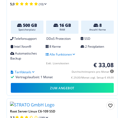
5,0
(10)
500 GB
16 GB
8
Speicherplatz
RAM
Anzahl Kerne
Telefonsupport
DDoS Protection
SSD
Intel Xeon®
8 Kerne
2 Festplatten
Automatisches
Alle Funktionen
Backup
€ 33,08
Exkl. Lizenzkosten
Tarifdetails
Durchschnittspreis pro Monat
Vertragslaufzeit: 1 Monat
€ 29,00/Monat zzgl. Setup € 49,00
ZUM ANGEBOT
Root Server Linux C6-109 SSD
3,3
(199)