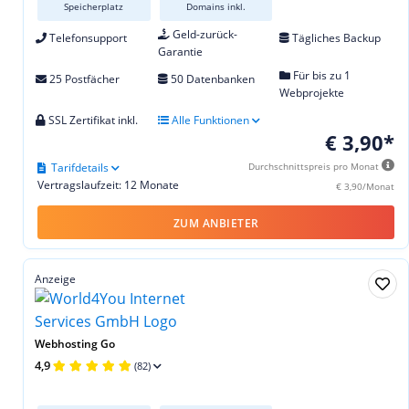
Speicherplatz
Domains inkl.
Geld-zurück-
Telefonsupport
Tägliches Backup
Garantie
Für bis zu 1
25 Postfächer
50 Datenbanken
Webprojekte
SSL Zertifikat inkl.
Alle Funktionen
€ 3,90*
Tarifdetails
Durchschnittspreis pro Monat
Vertragslaufzeit: 12 Monate
€ 3,90/Monat
ZUM ANBIETER
Anzeige
Webhosting Go
4,9
(82)