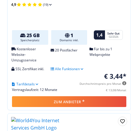
4,9
(19)
Sehr Gut
1,4
25 GB
1
02/2026
Speicherplatz
Domains inkl.
Kostenloser
Für bis zu 1
20 Postfächer
Website-
Webprojekte
Umzugsservice
SSL Zertifikat inkl.
Alle Funktionen
€ 3,44*
Tarifdetails
Durchschnittspreis pro Monat
Vertragslaufzeit: 12 Monate
€ 13,08/Monat
*
ZUM ANBIETER