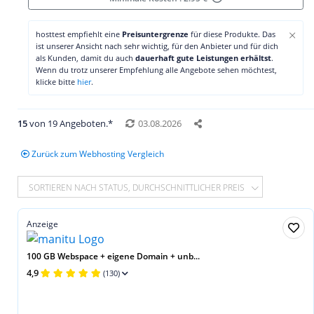
×
hosttest empfiehlt eine
Preisuntergrenze
für diese Produkte. Das
ist unserer Ansicht nach sehr wichtig, für den Anbieter und für dich
als Kunden, damit du auch
dauerhaft gute Leistungen erhältst
.
Wenn du trotz unserer Empfehlung alle Angebote sehen möchtest,
klicke bitte
hier
.
15
von 19 Angeboten.*
03.08.2026
Zurück zum Webhosting Vergleich
SORTIEREN NACH STATUS, DURCHSCHNITTLICHER PREIS
Anzeige
100 GB Webspace + eigene Domain + unb...
4,9
(130)