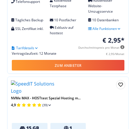
Kostenlose
Kostenloser
Telefonsupport
Testphase
Website-
Umzugsservice
Tägliches Backup
10 Postfächer
10 Datenbanken
Exklusiv auf
SSL Zertifikat inkl.
Alle Funktionen
hosttest
€ 2,95*
Tarifdetails
Durchschnittspreis pro Monat
Vertragslaufzeit: 12 Monate
€ 2,95/Monat
ZUM ANBIETER
NVMe MAX - HOSTtest Spezial Hosting m...
4,9
(39)
15 GB
1