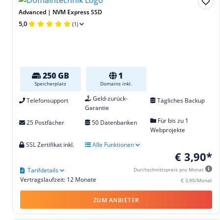
Advanced | NVM Express SSD
5,0
(1)
250 GB
1
Speicherplatz
Domains inkl.
Geld-zurück-
Telefonsupport
Tägliches Backup
Garantie
Für bis zu 1
25 Postfächer
50 Datenbanken
Webprojekte
SSL Zertifikat inkl.
Alle Funktionen
€ 3,90*
Tarifdetails
Durchschnittspreis pro Monat
Vertragslaufzeit: 12 Monate
€ 3,90/Monat
ZUM ANBIETER