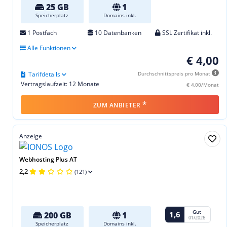
25 GB
1
Speicherplatz
Domains inkl.
1 Postfach
10 Datenbanken
SSL Zertifikat inkl.
Alle Funktionen
€ 4,00
Tarifdetails
Durchschnittspreis pro Monat
Vertragslaufzeit: 12 Monate
€ 4,00/Monat
*
ZUM ANBIETER
Anzeige
Webhosting Plus AT
2,2
(121)
Gut
1,6
200 GB
1
01/2026
Speicherplatz
Domains inkl.