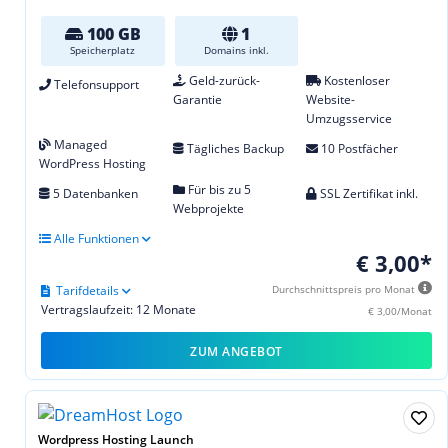
100 GB
1
Speicherplatz
Domains inkl.
Geld-zurück-
Kostenloser
Telefonsupport
Garantie
Website-
Umzugsservice
Managed
Tägliches Backup
10 Postfächer
WordPress Hosting
Für bis zu 5
5 Datenbanken
SSL Zertifikat inkl.
Webprojekte
Alle Funktionen
€ 3,00*
Tarifdetails
Durchschnittspreis pro Monat
Vertragslaufzeit: 12 Monate
€ 3,00/Monat
ZUM ANGEBOT
Wordpress Hosting Launch