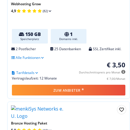
Webhosting Grow
4,9
(82)
150 GB
1
Speicherplatz
Domains inkl.
2 Postfächer
25 Datenbanken
SSL Zertifikat inkl.
Alle Funktionen
€ 3,50
Tarifdetails
Durchschnittspreis pro Monat
Vertragslaufzeit: 12 Monate
€ 7,00/Monat
*
ZUM ANBIETER
Bronze Hosting Paket