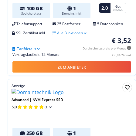
Gut
2,0
100 GB
1
01/2026
Speicherplatz
Domains inkl.
Telefonsupport
25 Postfächer
5 Datenbanken
SSL Zertifikat inkl.
Alle Funktionen
€ 3,52
Tarifdetails
Durchschnittspreis pro Monat
Vertragslaufzeit: 12 Monate
€ 6,04/Monat
ZUM ANBIETER
Anzeige
Advanced | NVM Express SSD
5,0
(1)
250 GB
1