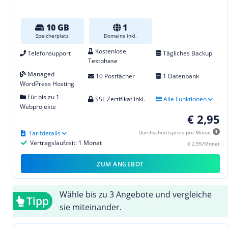
10 GB
1
Speicherplatz
Domains inkl.
Kostenlose
Telefonsupport
Tägliches Backup
Testphase
Managed
10 Postfächer
1 Datenbank
WordPress Hosting
Für bis zu 1
SSL Zertifikat inkl.
Alle Funktionen
Webprojekte
€ 2,95
Tarifdetails
Durchschnittspreis pro Monat
Vertragslaufzeit: 1 Monat
€ 2,95/Monat
ZUM ANGEBOT
Wähle bis zu 3 Angebote und vergleiche
Tipp
sie miteinander.