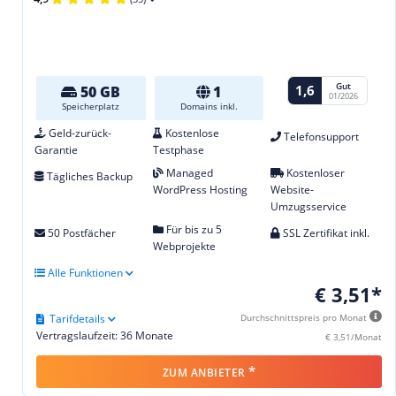
Gut
1,6
50 GB
1
01/2026
Speicherplatz
Domains inkl.
Geld-zurück-
Kostenlose
Telefonsupport
Garantie
Testphase
Managed
Kostenloser
Tägliches Backup
WordPress Hosting
Website-
Umzugsservice
Für bis zu 5
50 Postfächer
SSL Zertifikat inkl.
Webprojekte
Alle Funktionen
€ 3,51*
Tarifdetails
Durchschnittspreis pro Monat
Vertragslaufzeit: 36 Monate
€ 3,51/Monat
*
ZUM ANBIETER