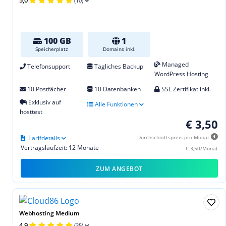
5,0
(10)
100 GB
1
Speicherplatz
Domains inkl.
Managed
Telefonsupport
Tägliches Backup
WordPress Hosting
10 Postfächer
10 Datenbanken
SSL Zertifikat inkl.
Exklusiv auf
Alle Funktionen
hosttest
€ 3,50
Tarifdetails
Durchschnittspreis pro Monat
Vertragslaufzeit: 12 Monate
€ 3,50/Monat
ZUM ANGEBOT
Webhosting Medium
4,9
(35)