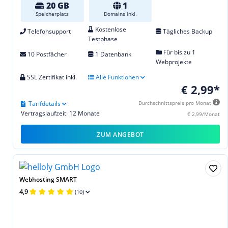
20 GB
1
Speicherplatz
Domains inkl.
Kostenlose
Telefonsupport
Tägliches Backup
Testphase
Für bis zu 1
10 Postfächer
1 Datenbank
Webprojekte
SSL Zertifikat inkl.
Alle Funktionen
€ 2,99*
Tarifdetails
Durchschnittspreis pro Monat
Vertragslaufzeit: 12 Monate
€ 2,99/Monat
ZUM ANGEBOT
Webhosting SMART
4,9
(10)