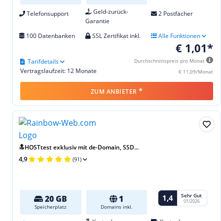
Geld-zurück-
Telefonsupport
2 Postfächer
Garantie
100 Datenbanken
SSL Zertifikat inkl.
Alle Funktionen
€ 1,01*
Tarifdetails
Durchschnittspreis pro Monat
Vertragslaufzeit: 12 Monate
€ 11,09/Monat
*
ZUM ANBIETER
🔝HOSTtest exklusiv mit de-Domain, SSD...
4,9
(91)
Sehr Gut
1,4
20 GB
1
01/2026
Speicherplatz
Domains inkl.