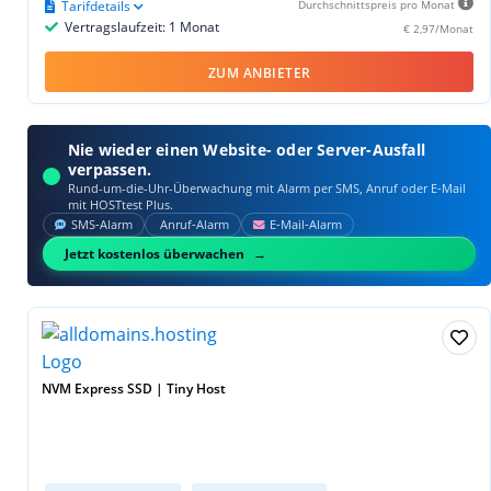
Tarifdetails
Durchschnittspreis pro Monat
Vertragslaufzeit: 1 Monat
€ 2,97/Monat
ZUM ANBIETER
Nie wieder einen Website- oder Server-Ausfall
verpassen.
Rund-um-die-Uhr-Überwachung mit Alarm per SMS, Anruf oder E‑Mail
mit HOSTtest Plus.
SMS‑Alarm
Anruf‑Alarm
E‑Mail‑Alarm
Jetzt kostenlos überwachen
NVM Express SSD | Tiny Host