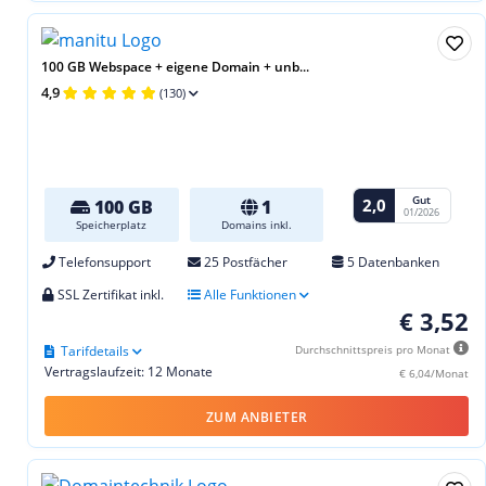
100 GB Webspace + eigene Domain + unb...
4,9
(130)
Gut
2,0
100 GB
1
01/2026
Speicherplatz
Domains inkl.
Telefonsupport
25 Postfächer
5 Datenbanken
SSL Zertifikat inkl.
Alle Funktionen
€ 3,52
Tarifdetails
Durchschnittspreis pro Monat
Vertragslaufzeit: 12 Monate
€ 6,04/Monat
ZUM ANBIETER