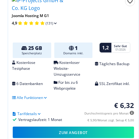
Joomla Hosting M G1
4,9
(131)
Sehr Gut
1,2
25 GB
1
01/2026
Speicherplatz
Domains inkl.
Kostenlose
Kostenloser
Tägliches Backup
Testphase
Website-
Umzugsservice
Für bis zu 6
6 Datenbanken
SSL Zertifikat inkl.
Webprojekte
Alle Funktionen
€ 6,32
Tarifdetails
Durchschnittspreis pro Monat
Vertragslaufzeit: 1 Monat
€ 5,90/Monat zzgl. Setup € 5,00
ZUM ANGEBOT