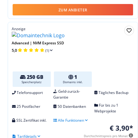
ZUM ANBIETER
Anzeige
Advanced | NVM Express SSD
5,0
(1)
250 GB
1
Speicherplatz
Domains inkl.
Geld-zurück-
Telefonsupport
Tägliches Backup
Garantie
Für bis zu 1
25 Postfächer
50 Datenbanken
Webprojekte
SSL Zertifikat inkl.
Alle Funktionen
€ 3,90*
Tarifdetails
Durchschnittspreis pro Monat