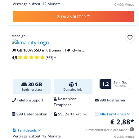
Vertragslaufzeit: 12 Monate
€ 4,00/Monat
*
ZUM ANBIETER
Anzeige
30 GB 100% SSD mit Domain, 1-Klick-In...
4,9
(863)
Sehr Gut
1,2
30 GB
1
01/2026
Speicherplatz
Domains inkl.
Kostenlose
Telefonsupport
999 Postfächer
Testphase
999 Datenbanken
SSL Zertifikat inkl.
Alle Funktionen
€ 2,88*
Tarifdetails
Durchschnittspreis pro Monat
Vertragslaufzeit: 12 Monate
€ 3,50/Monat