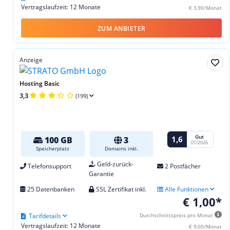
Vertragslaufzeit: 12 Monate
€ 3,90/Monat
ZUM ANBIETER
Anzeige
Hosting Basic
3,3
(199)
Gut
1,6
100 GB
3
01/2026
Speicherplatz
Domains inkl.
Geld-zurück-
Telefonsupport
2 Postfächer
Garantie
25 Datenbanken
SSL Zertifikat inkl.
Alle Funktionen
€ 1,00*
Tarifdetails
Durchschnittspreis pro Monat
Vertragslaufzeit: 12 Monate
€ 9,00/Monat