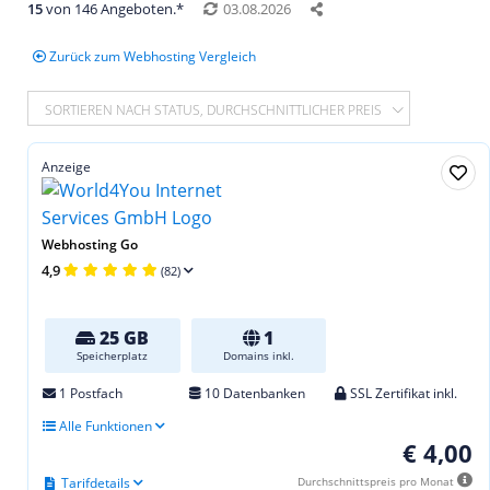
15
von 146 Angeboten.*
03.08.2026
Zurück zum Webhosting Vergleich
SORTIEREN NACH STATUS, DURCHSCHNITTLICHER PREIS
Anzeige
Webhosting Go
4,9
(82)
25 GB
1
Speicherplatz
Domains inkl.
1 Postfach
10 Datenbanken
SSL Zertifikat inkl.
Alle Funktionen
€ 4,00
Tarifdetails
Durchschnittspreis pro Monat