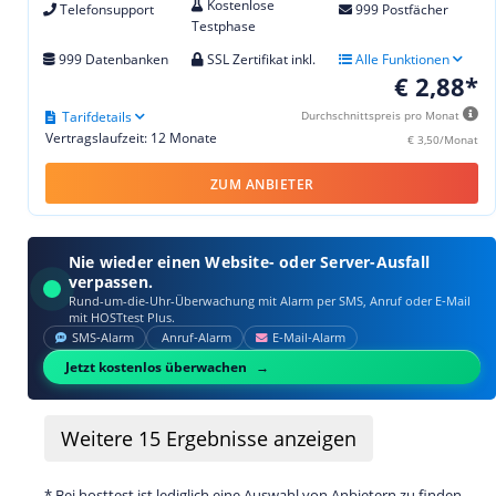
Kostenlose
Telefonsupport
999 Postfächer
Testphase
999 Datenbanken
SSL Zertifikat inkl.
Alle Funktionen
€ 2,88*
Tarifdetails
Durchschnittspreis pro Monat
Vertragslaufzeit: 12 Monate
€ 3,50/Monat
ZUM ANBIETER
Nie wieder einen Website- oder Server-Ausfall
verpassen.
Rund-um-die-Uhr-Überwachung mit Alarm per SMS, Anruf oder E‑Mail
mit HOSTtest Plus.
SMS‑Alarm
Anruf‑Alarm
E‑Mail‑Alarm
Jetzt kostenlos überwachen
Weitere
15
Ergebnisse anzeigen
* Bei hosttest ist lediglich eine Auswahl von Anbietern zu finden.