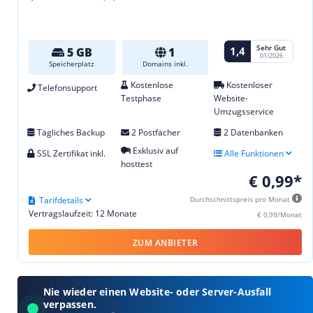
Sehr Gut
1,4
5 GB
1
01/2026
Speicherplatz
Domains inkl.
Kostenlose
Kostenloser
Telefonsupport
Testphase
Website-
Umzugsservice
Tägliches Backup
2 Postfächer
2 Datenbanken
Exklusiv auf
SSL Zertifikat inkl.
Alle Funktionen
hosttest
€ 0,99*
Tarifdetails
Durchschnittspreis pro Monat
Vertragslaufzeit: 12 Monate
€ 0,99/Monat
ZUM ANBIETER
Nie wieder einen Website- oder Server-Ausfall
verpassen.