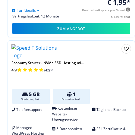
€ 1,95*
Tarifdetails
Durchschnittspreis pro Monat
Vertragslaufzeit: 12 Monate
€ 1,95/Monat
ZUM ANGEBOT
Economy Starter - NVMe SSD Hosting mi...
4,9
(42)
5 GB
1
Speicherplatz
Domains inkl.
Kostenloser
Telefonsupport
Tägliches Backup
Website-
Umzugsservice
Managed
5 Datenbanken
SSL Zertifikat inkl.
WordPress Hosting