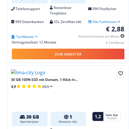
Kostenlose
Telefonsupport
999 Postfächer
Testphase
999 Datenbanken
SSL Zertifikat inkl.
Alle Funktionen
€ 2,88
Tarifdetails
Durchschnittspreis pro Monat
Vertragslaufzeit: 12 Monate
€ 3,50/Monat
ZUM ANBIETER
30 GB 100% SSD mit Domain, 1-Klick-In...
4,9
(863)
Sehr Gut
1,2
30 GB
1
01/2026
Speicherplatz
Domains inkl.