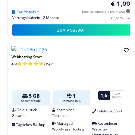
€ 1,99
Tarifdetails
Durchschnittspreis pro Monat
Vertragslaufzeit: 12 Monate
€ 4,99/Monat
ZUM ANGEBOT
Webhosting Start
4,9
(35)
Gut
1,6
5 GB
1
01/2026
Speicherplatz
Domains inkl.
Geld-zurück-
Kostenlose
Telefonsupport
Garantie
Testphase
Managed
Kostenloser
Tägliches Backup
WordPress Hosting
Website-
Umzugsservice