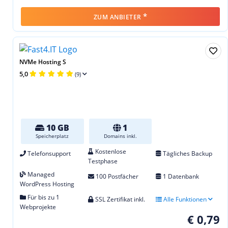
*
ZUM ANBIETER
NVMe Hosting S
5,0
(9)
10 GB
1
Speicherplatz
Domains inkl.
Kostenlose
Telefonsupport
Tägliches Backup
Testphase
Managed
100 Postfächer
1 Datenbank
WordPress Hosting
Für bis zu 1
SSL Zertifikat inkl.
Alle Funktionen
Webprojekte
€ 0,79