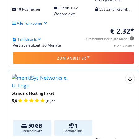
Für bis zu 2
10 Postfächer
SSL Zertifikat inkl.
Webprojekte
Alle Funktionen
€ 2,32*
Tarifdetails
Durchschnittspreis pro Monat
Vertragslaufzeit: 36 Monate
€ 2,32/Monat
*
ZUM ANBIETER
Standard Hosting Paket
5,0
(10)
50 GB
1
Speicherplatz
Domains inkl.