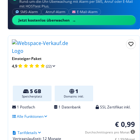
Rund-um-die-Uhr-Überwachung mit Alarm per SMS, Anruf oder E‑Mail
mit HOSTtest Plus.
SMS‑Alarm
Anruf‑Alarm
E‑Mail‑Alarm
Jetzt kostenlos überwachen
Einsteiger-Paket
4,9
(22)
5 GB
1
Speicherplatz
Domains inkl.
1 Postfach
1 Datenbank
SSL Zertifikat inkl.
Alle Funktionen
€ 0,99
Tarifdetails
Durchschnittspreis pro Monat
Vertragslaufzeit: 12 Monate
€ 1,99/Monat