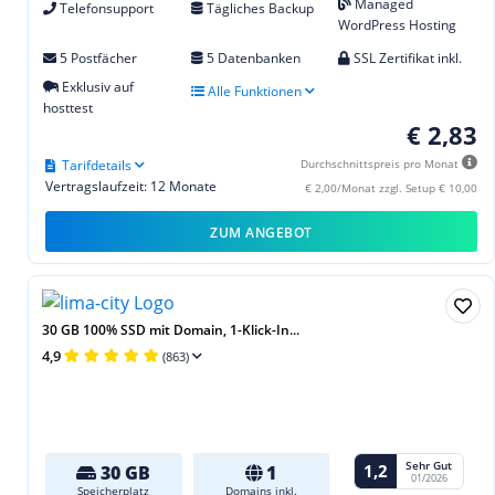
Managed
Telefonsupport
Tägliches Backup
WordPress Hosting
5 Postfächer
5 Datenbanken
SSL Zertifikat inkl.
Exklusiv auf
Alle Funktionen
hosttest
€ 2,83
Tarifdetails
Durchschnittspreis pro Monat
Vertragslaufzeit: 12 Monate
€ 2,00/Monat zzgl. Setup € 10,00
ZUM ANGEBOT
30 GB 100% SSD mit Domain, 1-Klick-In...
4,9
(863)
Sehr Gut
1,2
30 GB
1
01/2026
Speicherplatz
Domains inkl.