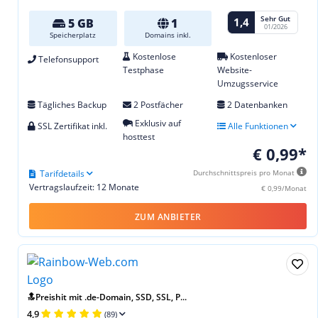
Sehr Gut
1,4
5 GB
1
01/2026
Speicherplatz
Domains inkl.
Kostenlose
Kostenloser
Telefonsupport
Testphase
Website-
Umzugsservice
Tägliches Backup
2 Postfächer
2 Datenbanken
Exklusiv auf
SSL Zertifikat inkl.
Alle Funktionen
hosttest
€ 0,99*
Tarifdetails
Durchschnittspreis pro Monat
Vertragslaufzeit: 12 Monate
€ 0,99/Monat
ZUM ANBIETER
🔝Preishit mit .de-Domain, SSD, SSL, P...
4,9
(89)