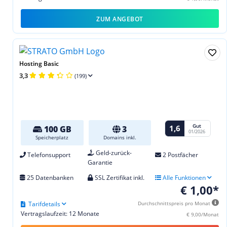
ZUM ANGEBOT
Hosting Basic
3,3
(199)
Gut
1,6
100 GB
3
01/2026
Speicherplatz
Domains inkl.
Geld-zurück-
Telefonsupport
2 Postfächer
Garantie
25 Datenbanken
SSL Zertifikat inkl.
Alle Funktionen
€ 1,00*
Tarifdetails
Durchschnittspreis pro Monat
Vertragslaufzeit: 12 Monate
€ 9,00/Monat