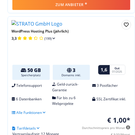
*
ZUM ANBIETER
WordPress Hosting Plus (jährlich)
3,3
(199)
Gut
1,6
50 GB
3
01/2026
Speicherplatz
Domains inkl.
Geld-zurück-
Telefonsupport
3 Postfächer
Garantie
Für bis zu 6
6 Datenbanken
SSL Zertifikat inkl.
Webprojekte
Alle Funktionen
€ 1,00*
Tarifdetails
Durchschnittspreis pro Monat
Vertragslaufzeit: 12 Monate
€ 9,00/Monat