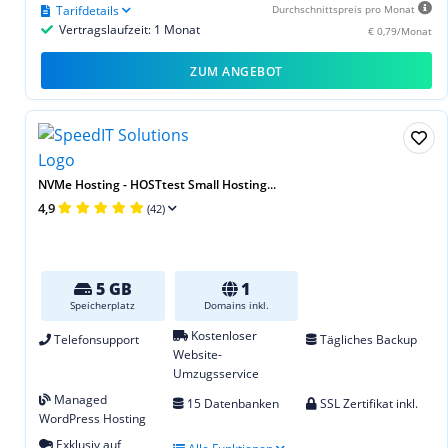
Tarifdetails
Durchschnittspreis pro Monat
Vertragslaufzeit: 1 Monat
€ 0,79/Monat
ZUM ANGEBOT
NVMe Hosting - HOSTtest Small Hosting...
4,9
(42)
5 GB
1
Speicherplatz
Domains inkl.
Kostenloser
Telefonsupport
Tägliches Backup
Website-
Umzugsservice
Managed
15 Datenbanken
SSL Zertifikat inkl.
WordPress Hosting
Exklusiv auf