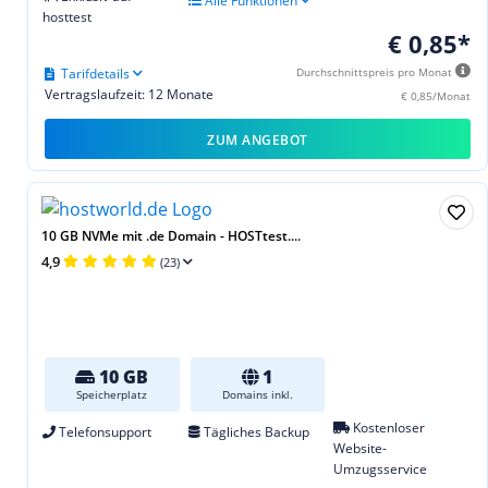
Alle Funktionen
hosttest
€ 0,85*
Tarifdetails
Durchschnittspreis pro Monat
Vertragslaufzeit: 12 Monate
€ 0,85/Monat
ZUM ANGEBOT
10 GB NVMe mit .de Domain - HOSTtest....
4,9
(23)
10 GB
1
Speicherplatz
Domains inkl.
Kostenloser
Telefonsupport
Tägliches Backup
Website-
Umzugsservice