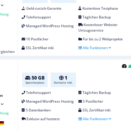
Geld-zurück-Garantie
Kostenlose Testphase
hlung
Telefonsupport
Tägliches Backup
Kostenloser Website-
Managed WordPress Hosting
Umzugsservice
10 Postfächer
Für bis zu 2 Webprojekte
SSL Zertifikat inkl.
Alle Funktionen
ergleichen
50 GB
1
Speicherplatz
Domains inkl.
Telefonsupport
Tägliches Backup
et
Managed WordPress Hosting
5 Postfächer
5 Datenbanken
SSL Zertifikat inkl.
hlung
Exklusiv auf hosttest
Alle Funktionen