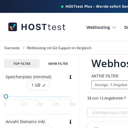
HOSTtest Plus – Werde sofort be
Webhosting
D
Startseite
Webhosting mit Git-Support im Vergleich
Webhost
TOP FILTER
MEHR FILTER
AKTIVE FILTER:
Speicherplatz (minimal)
Anzeige : 1 Angebot
1
GB
12
von 12 Angeboten.*
0
125
250
375
500
SORTIEREN NACH STAT
Anzahl Domains inkl.