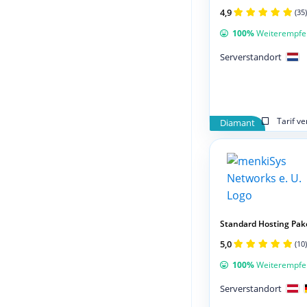
4,9
(35)
100%
Weiterempfe
Serverstandort
Tarif v
Diamant
Standard Hosting Pak
5,0
(10)
100%
Weiterempfe
Serverstandort