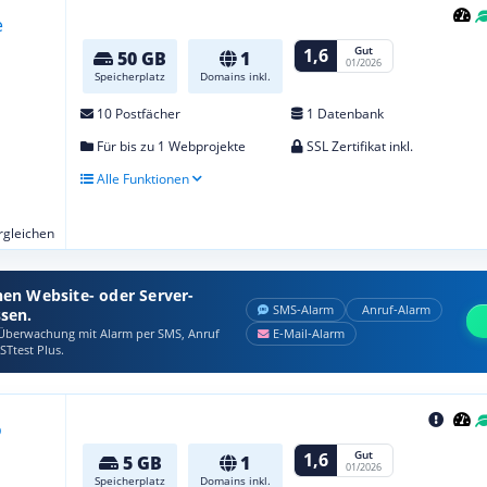
Gut
1,6
50 GB
1
01/2026
Speicherplatz
Domains inkl.
10 Postfächer
1 Datenbank
Für bis zu 1 Webprojekte
SSL Zertifikat inkl.
Alle Funktionen
ergleichen
nen Website- oder Server-
SMS‑Alarm
Anruf‑Alarm
ssen.
berwachung mit Alarm per SMS, Anruf
E‑Mail‑Alarm
STtest Plus.
Gut
1,6
5 GB
1
01/2026
Speicherplatz
Domains inkl.