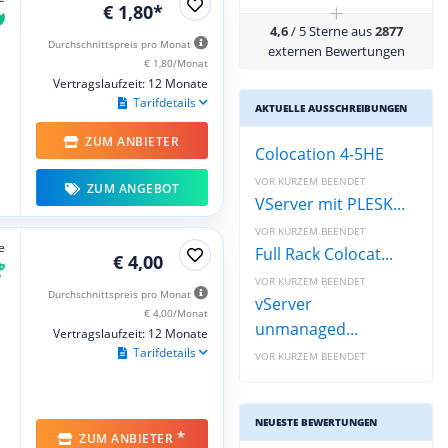
+
€ 1,80*
4,6
/ 5 Sterne aus
2877
Durchschnittspreis pro Monat
externen Bewertungen
€ 1,80/Monat
Vertragslaufzeit: 12 Monate
Tarifdetails
AKTUELLE AUSSCHREIBUNGEN
ZUM ANBIETER
Colocation 4-5HE
VOR KURZEM BEENDET
ZUM ANGEBOT
VServer mit PLESK...
VOR KURZEM BEENDET
e
Full Rack Colocat...
€ 4,00
VOR KURZEM BEENDET
Durchschnittspreis pro Monat
vServer
€ 4,00/Monat
unmanaged...
Vertragslaufzeit: 12 Monate
Tarifdetails
VOR KURZEM BEENDET
NEUESTE BEWERTUNGEN
*
ZUM ANBIETER