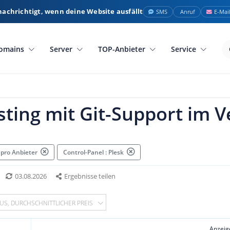
nachrichtigt, wenn deine Website ausfällt
SMS
Anruf
E-Mai
omains
Server
TOP-Anbieter
Service
ing mit Git-Support im V
 pro Anbieter
Control-Panel : Plesk
03.08.2026
Ergebnisse teilen
US, DURCHSCHNITTLICHER PREIS
Anzeig