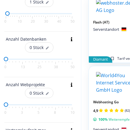
1
Stück
0
10
20
30
40
50
Flash (AT)
Serverstandort
Anzahl Datenbanken
0
Stück
Tarif v
Diamant
0
13
25
38
50
Anzahl Webprojekte
0
Stück
Webhosting Go
4,9
(82)
0
3
5
8
10
100%
Weiterempfe
Serverstandort