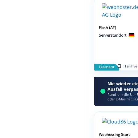
Flash (AT)
Serverstandort
Tarif v
Diamant
Nie wieder ei
Ausfall verpa
Rund-um-die-Uhr-Ü
oder E‑Mail mit HO
Webhosting Start