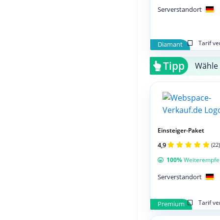
Serverstandort
Tarif v
Diamant
Tipp
Wähle 
Einsteiger-Paket
4,9
(22)
100%
Weiterempfe
Serverstandort
Tarif v
Premium