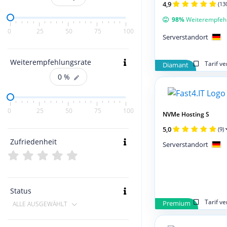
4,9
(13
98%
Weiterempfeh
0
25
50
75
100
Serverstandort
Weiterempfehlungsrate
Tarif v
Diamant
0
%
0
25
50
75
100
NVMe Hosting S
5,0
(9)
Zufriedenheit
Serverstandort
Status
Tarif v
Premium
ALLE AUSGEWÄHLT