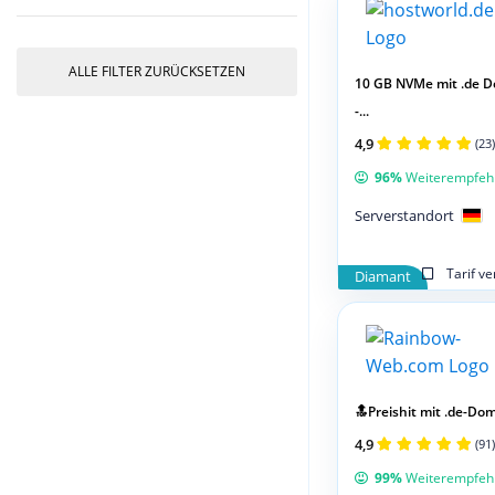
ALLE FILTER ZURÜCKSETZEN
10 GB NVMe mit .de 
-...
4,9
(23)
96%
Weiterempfeh
Serverstandort
Tarif v
Diamant
🔝Preishit mit .de-Doma
4,9
(91)
99%
Weiterempfeh