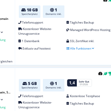
10 GB
1
Speicherplatz
Domains inkl.
Domain
Telefonsupport
Tägliches Backup
Kostenloser Website-
Managed WordPress Hosting
Umzugsservice
lung
1 Datenbank
SSL Zertifikat inkl.
Exklusiv auf hosttest
Alle Funktionen
ergleichen
Sehr Gut
1,4
5 GB
1
01/2026
Speicherplatz
Domains inkl.
in, S...
Telefonsupport
Kostenlose Testphase
Kostenloser Website-
Tägliches Backup
lung
Umzugsservice