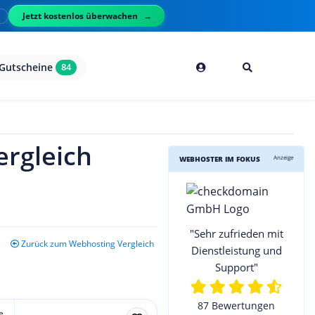
Jetzt kostenlos überwachen
l
Gutscheine
84
ergleich
Anzeige
WEBHOSTER IM FOKUS
"Sehr zufrieden mit
Zurück zum Webhosting Vergleich
Dienstleistung und
Support"
87 Bewertungen
e