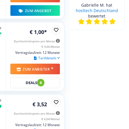
Gabrielle M. hat
hosttech Deutschland
ZUM ANGEBOT
bewertet
e
€ 1,00*
Durchschnittspreis pro Monat
€ 9,00/Monat
Vertragslaufzeit: 12 Monate
Tarifdetails
*
ZUM ANBIETER
DEALS
8
e
€ 3,52
Durchschnittspreis pro Monat
€ 6,04/Monat
Vertragslaufzeit: 12 Monate