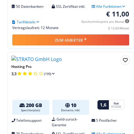
50 Datenbanken
SSL Zertifikat inkl.
Alle Funktionen
€ 11,00
Tarifdetails
Durchschnittspreis pro Monat
Vertragslaufzeit: 12 Monate
€ 12,00/Monat
*
ZUM ANBIETER
Hosting Pro
3,3
(199)
Gut
1,6
200 GB
10
01/2026
Speicherplatz
Domains inkl.
Geld-zurück-
Telefonsupport
5 Postfächer
Garantie
75 Datenbanken
SSL Zertifikat inkl.
Alle Funktionen