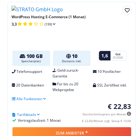
WordPress Hosting E-Commerce (1 Monat)
3,3
(199)
Gut
1,6
100 GB
10
01/2026
Speicherplatz
Domains inkl.
Geld-zurück-
Telefonsupport
10 Postfächer
Garantie
Für bis zu 20
20 Datenbanken
SSL Zertifikat inkl.
Webprojekte
Alle Funktionen
€ 22,83
Tarifdetails
Durchschnittspreis pro Monat
Vertragslaufzeit: 1 Monat
€ 22,00/Monat zzgl. Setup € 10,00
*
ZUM ANBIETER