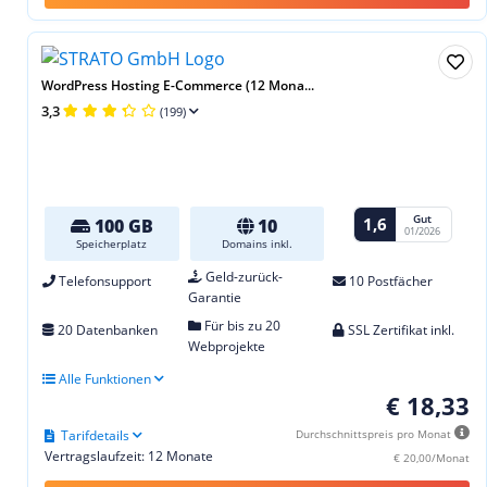
WordPress Hosting E-Commerce (12 Mona...
3,3
(199)
Gut
1,6
100 GB
10
01/2026
Speicherplatz
Domains inkl.
Geld-zurück-
Telefonsupport
10 Postfächer
Garantie
Für bis zu 20
20 Datenbanken
SSL Zertifikat inkl.
Webprojekte
Alle Funktionen
€ 18,33
Tarifdetails
Durchschnittspreis pro Monat
Vertragslaufzeit: 12 Monate
€ 20,00/Monat