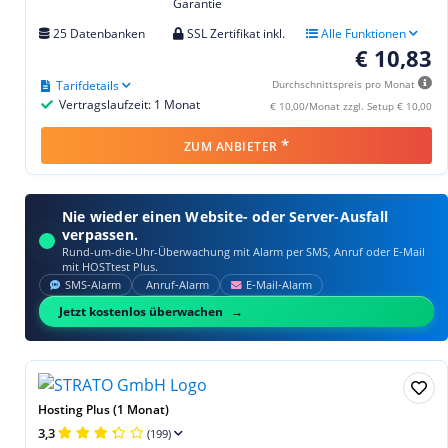
Garantie
25 Datenbanken
SSL Zertifikat inkl.
Alle Funktionen
€ 10,83
Tarifdetails
Durchschnittspreis pro Monat
Vertragslaufzeit: 1 Monat
€ 10,00/Monat zzgl. Setup € 10,00
*
ZUM ANBIETER
Nie wieder einen Website- oder Server-Ausfall
verpassen.
Rund-um-die-Uhr-Überwachung mit Alarm per SMS, Anruf oder E‑Mail
mit HOSTtest Plus.
SMS‑Alarm
Anruf‑Alarm
E‑Mail‑Alarm
Jetzt kostenlos überwachen
Hosting Plus (1 Monat)
3,3
(199)