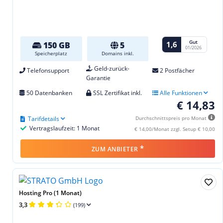
Gut
1,6
150 GB
5
01/2026
Speicherplatz
Domains inkl.
Geld-zurück-
Telefonsupport
2 Postfächer
Garantie
50 Datenbanken
SSL Zertifikat inkl.
Alle Funktionen
€ 14,83
Tarifdetails
Durchschnittspreis pro Monat
Vertragslaufzeit: 1 Monat
€ 14,00/Monat zzgl. Setup € 10,00
*
ZUM ANBIETER
Hosting Pro (1 Monat)
3,3
(199)