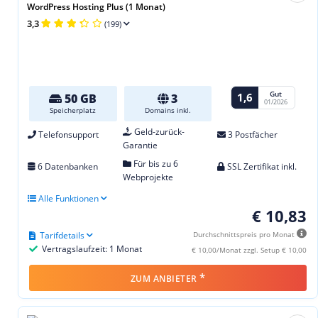
WordPress Hosting Plus (1 Monat)
3,3
(199)
Gut
1,6
50 GB
3
01/2026
Speicherplatz
Domains inkl.
Geld-zurück-
Telefonsupport
3 Postfächer
Garantie
Für bis zu 6
6 Datenbanken
SSL Zertifikat inkl.
Webprojekte
Alle Funktionen
€ 10,83
Tarifdetails
Durchschnittspreis pro Monat
Vertragslaufzeit: 1 Monat
€ 10,00/Monat zzgl. Setup € 10,00
*
ZUM ANBIETER