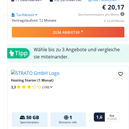
€ 20,17
Tarifdetails
Durchschnittspreis pro Monat
Vertragslaufzeit: 12 Monate
€ 22,00/Monat
*
ZUM ANBIETER
Wähle bis zu 3 Angebote und vergleiche
Tipp
sie miteinander.
Hosting Starter (1 Monat)
3,3
(199)
Gut
1,6
50 GB
1
01/2026
Speicherplatz
Domains inkl.