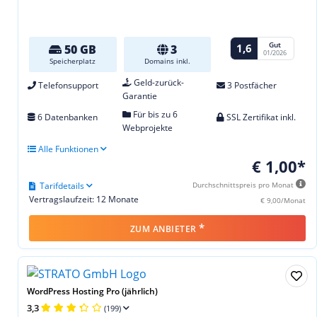
Gut
1,6
50 GB
3
01/2026
Speicherplatz
Domains inkl.
Geld-zurück-
Telefonsupport
3 Postfächer
Garantie
Für bis zu 6
6 Datenbanken
SSL Zertifikat inkl.
Webprojekte
Alle Funktionen
€ 1,00*
Tarifdetails
Durchschnittspreis pro Monat
Vertragslaufzeit: 12 Monate
€ 9,00/Monat
*
ZUM ANBIETER
WordPress Hosting Pro (jährlich)
3,3
(199)