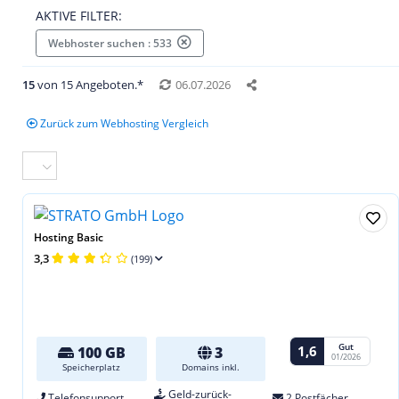
AKTIVE FILTER:
Webhoster suchen : 533
15
von 15 Angeboten.*
06.07.2026
Zurück zum Webhosting Vergleich
Hosting Basic
3,3
(199)
Gut
1,6
100 GB
3
01/2026
Speicherplatz
Domains inkl.
Geld-zurück-
Telefonsupport
2 Postfächer