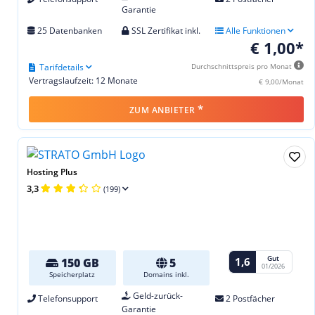
Garantie
25 Datenbanken
SSL Zertifikat inkl.
Alle Funktionen
€ 1,00*
Tarifdetails
Durchschnittspreis pro Monat
Vertragslaufzeit: 12 Monate
€ 9,00/Monat
*
ZUM ANBIETER
Hosting Plus
3,3
(199)
Gut
1,6
150 GB
5
01/2026
Speicherplatz
Domains inkl.
Geld-zurück-
Telefonsupport
2 Postfächer
Garantie