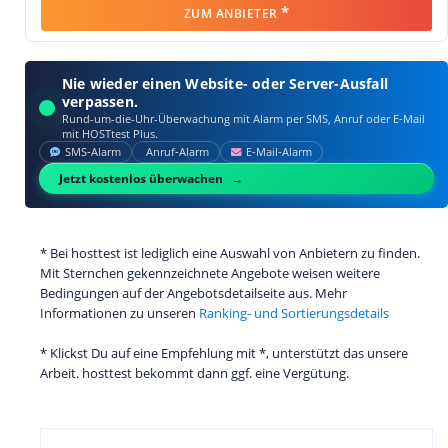
*
ZUM ANBIETER
Nie wieder einen Website- oder Server-Ausfall
verpassen.
Rund-um-die-Uhr-Überwachung mit Alarm per SMS, Anruf oder E‑Mail
mit HOSTtest Plus.
SMS‑Alarm
Anruf‑Alarm
E‑Mail‑Alarm
Jetzt kostenlos überwachen
* Bei hosttest ist lediglich eine Auswahl von Anbietern zu finden.
Mit Sternchen gekennzeichnete Angebote weisen weitere
Bedingungen auf der Angebotsdetailseite aus. Mehr
Informationen zu unseren
Ranking- und Sortierungsdetails
* Klickst Du auf eine Empfehlung mit *, unterstützt das unsere
Arbeit. hosttest bekommt dann ggf. eine Vergütung.