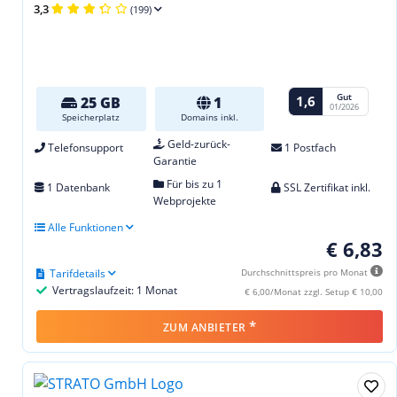
3,3
(199)
Gut
1,6
25 GB
1
01/2026
Speicherplatz
Domains inkl.
Geld-zurück-
Telefonsupport
1 Postfach
Garantie
Für bis zu 1
1 Datenbank
SSL Zertifikat inkl.
Webprojekte
Alle Funktionen
€ 6,83
Tarifdetails
Durchschnittspreis pro Monat
Vertragslaufzeit: 1 Monat
€ 6,00/Monat zzgl. Setup € 10,00
*
ZUM ANBIETER