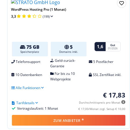
WordPress Hosting Pro (1 Monat)
3,3
(199)
Gut
1,6
75 GB
5
01/2026
Speicherplatz
Domains inkl.
Geld-zurück-
Telefonsupport
5 Postfächer
Garantie
Für bis zu 10
10 Datenbanken
SSL Zertifikat inkl.
Webprojekte
Alle Funktionen
€ 17,83
Tarifdetails
Durchschnittspreis pro Monat
Vertragslaufzeit: 1 Monat
€ 17,00/Monat zzgl. Setup € 10,00
*
ZUM ANBIETER