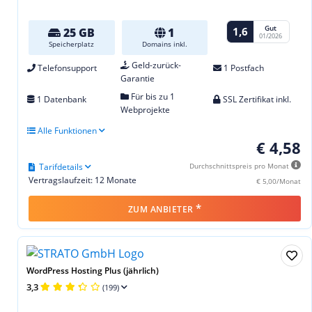
Gut
1,6
25 GB
1
01/2026
Speicherplatz
Domains inkl.
Geld-zurück-
Telefonsupport
1 Postfach
Garantie
Für bis zu 1
1 Datenbank
SSL Zertifikat inkl.
Webprojekte
Alle Funktionen
€ 4,58
Tarifdetails
Durchschnittspreis pro Monat
Vertragslaufzeit: 12 Monate
€ 5,00/Monat
*
ZUM ANBIETER
WordPress Hosting Plus (jährlich)
3,3
(199)