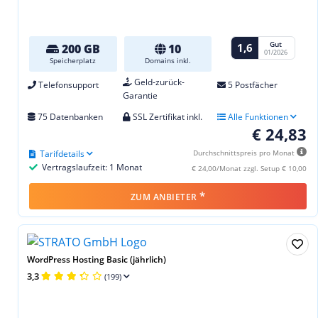
Gut
1,6
200 GB
10
01/2026
Speicherplatz
Domains inkl.
Geld-zurück-
Telefonsupport
5 Postfächer
Garantie
75 Datenbanken
SSL Zertifikat inkl.
Alle Funktionen
€ 24,83
Tarifdetails
Durchschnittspreis pro Monat
Vertragslaufzeit: 1 Monat
€ 24,00/Monat zzgl. Setup € 10,00
*
ZUM ANBIETER
WordPress Hosting Basic (jährlich)
3,3
(199)