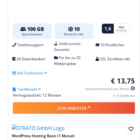
Gut
1,6
100 GB
10
01/2026
Speicherplatz
Domains inkl.
Geld-zurück-
Telefonsupport
10 Postfächer
Garantie
Für bis zu 20
20 Datenbanken
SSL Zertifikat inkl.
Webprojekte
Alle Funktionen
€ 13,75
Tarifdetails
Durchschnittspreis pro Monat
Vertragslaufzeit: 12 Monate
€ 15,00/Monat
*
ZUM ANBIETER
WordPress Hosting Basic (1 Monat)