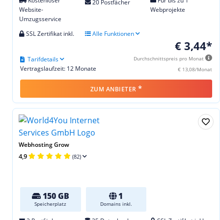
Kostenloser
Für bis zu 1
20 Postfächer
Website-
Webprojekte
Umzugsservice
SSL Zertifikat inkl.
Alle Funktionen
€ 3,44*
Tarifdetails
Durchschnittspreis pro Monat
Vertragslaufzeit: 12 Monate
€ 13,08/Monat
*
ZUM ANBIETER
Webhosting Grow
4,9
(82)
150 GB
1
Speicherplatz
Domains inkl.