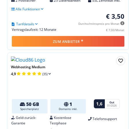
2 Postfächer
25 Datenbanken
SSL Zertifikat inkl.
Alle Funktionen
€ 3,50
Tarifdetails
Durchschnittspreis pro Monat
Vertragslaufzeit: 12 Monate
€ 7,00/Monat
*
ZUM ANBIETER
Webhosting Medium
4,9
(35)
Gut
1,6
50 GB
1
01/2026
Speicherplatz
Domains inkl.
Geld-zurück-
Kostenlose
Telefonsupport
Garantie
Testphase