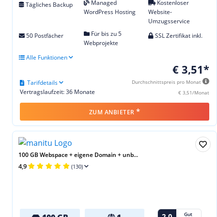
Managed
Kostenloser
Tägliches Backup
WordPress Hosting
Website-
Umzugsservice
Für bis zu 5
50 Postfächer
SSL Zertifikat inkl.
Webprojekte
Alle Funktionen
€ 3,51*
Tarifdetails
Durchschnittspreis pro Monat
Vertragslaufzeit: 36 Monate
€ 3,51/Monat
*
ZUM ANBIETER
100 GB Webspace + eigene Domain + unb...
4,9
(130)
Gut
2,0