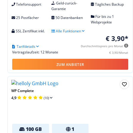
Geld-zurück-
Telefonsupport
Tägliches Backup
Garantie
Für bis zu 1
25 Postfächer
50 Datenbanken
Webprojekte
SSL Zertifikat inkl.
Alle Funktionen
€ 3,90*
Tarifdetails
Durchschnittspreis pro Monat
Vertragslaufzeit: 12 Monate
€ 3,90/Monat
ZUM ANBIETER
WP Complete
4,9
(10)
100 GB
1