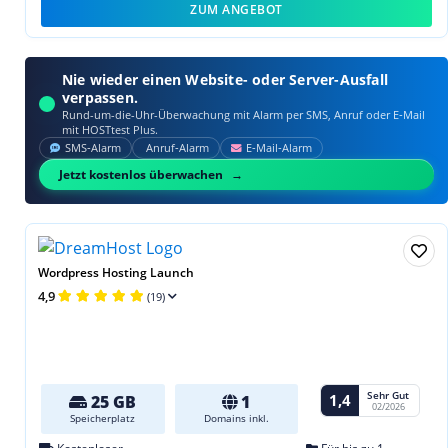
ZUM ANGEBOT
Nie wieder einen Website- oder Server-Ausfall
verpassen.
Rund-um-die-Uhr-Überwachung mit Alarm per SMS, Anruf oder E‑Mail
mit HOSTtest Plus.
SMS‑Alarm
Anruf‑Alarm
E‑Mail‑Alarm
Jetzt kostenlos überwachen
Wordpress Hosting Launch
4,9
(19)
Sehr Gut
1,4
25 GB
1
02/2026
Speicherplatz
Domains inkl.