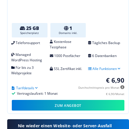
25 GB
1
Speicherplatz
Domains inkl.
Kostenlose
Telefonsupport
Tägliches Backup
Testphase
Managed
1000 Postfächer
6 Datenbanken
WordPress Hosting
Für bis zu 3
SSL Zertifikat inkl.
Alle Funktionen
Webprojekte
€ 6,90
Tarifdetails
Durchschnittspreis pro Monat
Vertragslaufzeit: 1 Monat
€ 6,90/Monat
ZUM ANGEBOT
Nie wieder einen Website- oder Server-Ausfall