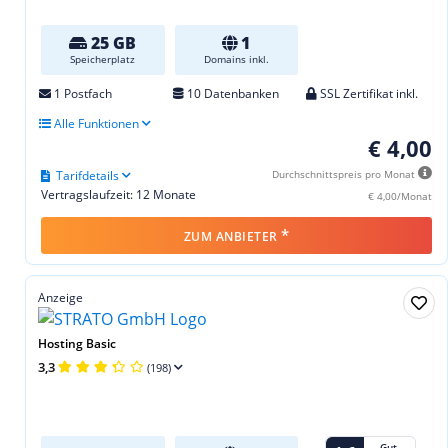
25 GB
1
Speicherplatz
Domains inkl.
1 Postfach
10 Datenbanken
SSL Zertifikat inkl.
Alle Funktionen
€ 4,00
Tarifdetails
Durchschnittspreis pro Monat
Vertragslaufzeit: 12 Monate
€ 4,00/Monat
*
ZUM ANBIETER
Anzeige
Hosting Basic
3,3
(198)
Gut