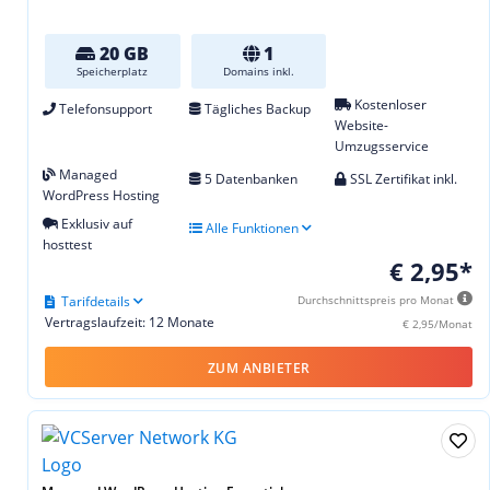
20 GB
1
Speicherplatz
Domains inkl.
Kostenloser
Telefonsupport
Tägliches Backup
Website-
Umzugsservice
Managed
5 Datenbanken
SSL Zertifikat inkl.
WordPress Hosting
Exklusiv auf
Alle Funktionen
hosttest
€ 2,95*
Tarifdetails
Durchschnittspreis pro Monat
Vertragslaufzeit: 12 Monate
€ 2,95/Monat
ZUM ANBIETER