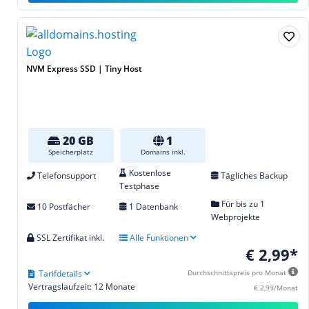
NVM Express SSD | Tiny Host
20 GB
1
Speicherplatz
Domains inkl.
Kostenlose
Telefonsupport
Tägliches Backup
Testphase
Für bis zu 1
10 Postfächer
1 Datenbank
Webprojekte
SSL Zertifikat inkl.
Alle Funktionen
€ 2,99*
Tarifdetails
Durchschnittspreis pro Monat
Vertragslaufzeit: 12 Monate
€ 2,99/Monat