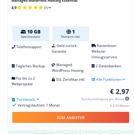
Managed WordPress Hosting Essential
4,9
(7)
10 GB
1
Speicherplatz
Domains inkl.
Geld-zurück-
Kostenloser
Telefonsupport
Garantie
Website-
Umzugsservice
Managed
Tägliches Backup
2 Datenbanken
WordPress Hosting
Für bis zu 2
SSL Zertifikat inkl.
Alle Funktionen
Webprojekte
€ 2,97
Tarifdetails
Durchschnittspreis pro Monat
Vertragslaufzeit: 1 Monat
€ 2,97/Monat
ZUM ANBIETER