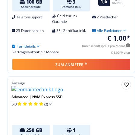
1,6
100 GB
3
01/2026
Speicherplatz
Domains inkl.
Geld-zurück-
Telefonsupport
2 Postfächer
Garantie
25 Datenbanken
SSL Zertifikat inkl.
Alle Funktionen
€ 1,00*
Tarifdetails
Durchschnittspreis pro Monat
Vertragslaufzeit: 12 Monate
€ 9,00/Monat
*
ZUM ANBIETER
Anzeige
Advanced | NVM Express SSD
5,0
(2)
250 GB
1
Speicherplatz
Domains inkl.