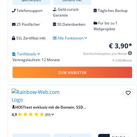
Geld-zurück-
Telefonsupport
Tägliches Backup
Garantie
Für bis zu 1
25 Postfächer
50 Datenbanken
Webprojekte
SSL Zertifikat inkl.
Alle Funktionen
€ 3,90*
Tarifdetails
Durchschnittspreis pro Monat
Vertragslaufzeit: 12 Monate
€ 3,90/Monat
ZUM ANBIETER
🔝HOSTtest exklusiv mit de-Domain, SSD...
4,9
(89)
Sehr Gut