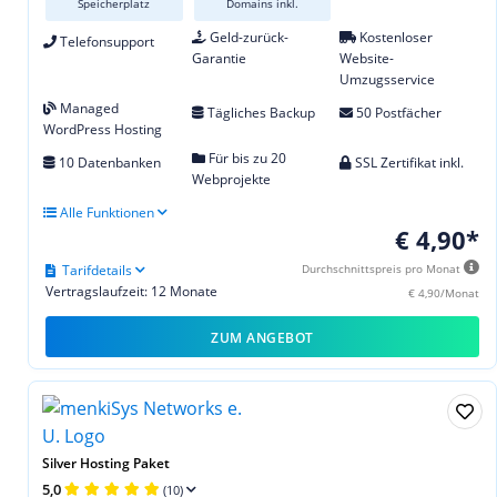
Speicherplatz
Domains inkl.
Geld-zurück-
Kostenloser
Telefonsupport
Garantie
Website-
Umzugsservice
Managed
Tägliches Backup
50 Postfächer
WordPress Hosting
Für bis zu 20
10 Datenbanken
SSL Zertifikat inkl.
Webprojekte
Alle Funktionen
€ 4,90*
Tarifdetails
Durchschnittspreis pro Monat
Vertragslaufzeit: 12 Monate
€ 4,90/Monat
ZUM ANGEBOT
Silver Hosting Paket
5,0
(10)