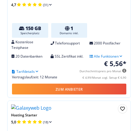
4,7
(31)
150 GB
1
Speicherplatz
Domains inkl.
Kostenlose
Telefonsupport
2000 Postfächer
Testphase
20 Datenbanken
SSL Zertifikat inkl.
Alle Funktionen
€ 5,56*
Tarifdetails
Durchschnittspreis pro Monat
Vertragslaufzeit: 12 Monate
€ 4,99/Monat zzgl. Setup € 6,90
ZUM ANBIETER
Hosting Starter
5,0
(18)