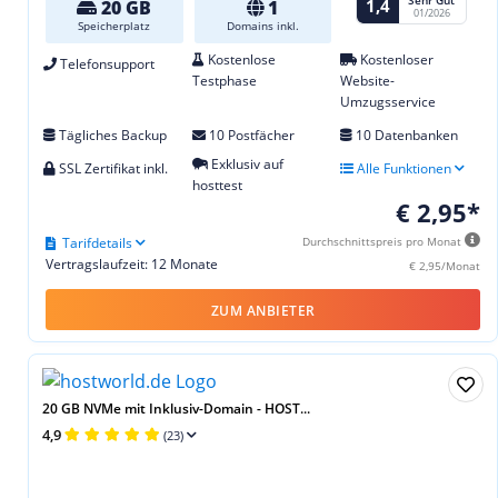
1,4
20 GB
1
01/2026
Speicherplatz
Domains inkl.
Kostenlose
Kostenloser
Telefonsupport
Testphase
Website-
Umzugsservice
Tägliches Backup
10 Postfächer
10 Datenbanken
Exklusiv auf
SSL Zertifikat inkl.
Alle Funktionen
hosttest
€ 2,95*
Tarifdetails
Durchschnittspreis pro Monat
Vertragslaufzeit: 12 Monate
€ 2,95/Monat
ZUM ANBIETER
20 GB NVMe mit Inklusiv-Domain - HOST...
4,9
(23)