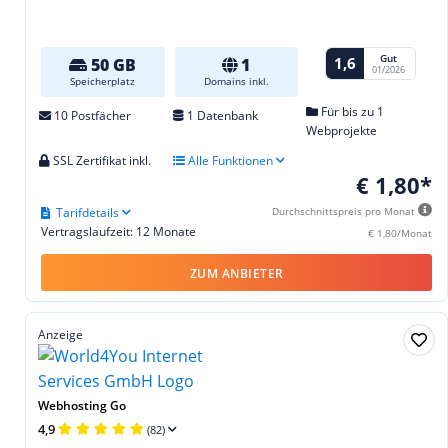
Gut
1,6
50 GB
1
01/2026
Speicherplatz
Domains inkl.
Für bis zu 1
10 Postfächer
1 Datenbank
Webprojekte
SSL Zertifikat inkl.
Alle Funktionen
€ 1,80*
Tarifdetails
Durchschnittspreis pro Monat
Vertragslaufzeit: 12 Monate
€ 1,80/Monat
ZUM ANBIETER
Anzeige
Webhosting Go
4,9
(82)