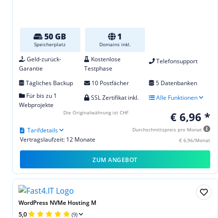
50 GB
1
Speicherplatz
Domains inkl.
Geld-zurück-
Kostenlose
Telefonsupport
Garantie
Testphase
Tägliches Backup
10 Postfächer
5 Datenbanken
Für bis zu 1
SSL Zertifikat inkl.
Alle Funktionen
Webprojekte
Die Originalwährung ist CHF
€ 6,96 *
Tarifdetails
Durchschnittspreis pro Monat
Vertragslaufzeit: 12 Monate
€ 6,96/Monat
ZUM ANGEBOT
WordPress NVMe Hosting M
5,0
(9)