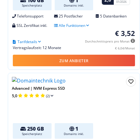
100 GB
1
01/2026
Speicherplatz
Domains inkl.
Telefonsupport
25 Postfächer
5 Datenbanken
SSL Zertifikat inkl.
Alle Funktionen
€ 3,52
Tarifdetails
Durchschnittspreis pro Monat
Vertragslaufzeit: 12 Monate
€ 6,04/Monat
ZUM ANBIETER
Advanced | NVM Express SSD
5,0
(2)
250 GB
1
Speicherplatz
Domains inkl.