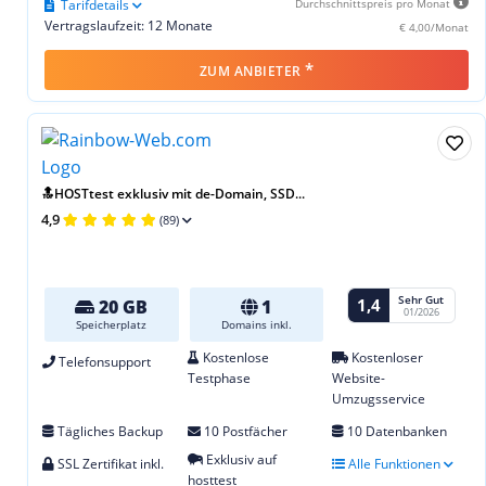
Tarifdetails
Durchschnittspreis pro Monat
Vertragslaufzeit: 12 Monate
€ 4,00/Monat
*
ZUM ANBIETER
🔝HOSTtest exklusiv mit de-Domain, SSD...
4,9
(89)
Sehr Gut
1,4
20 GB
1
01/2026
Speicherplatz
Domains inkl.
Kostenlose
Kostenloser
Telefonsupport
Testphase
Website-
Umzugsservice
Tägliches Backup
10 Postfächer
10 Datenbanken
Exklusiv auf
SSL Zertifikat inkl.
Alle Funktionen
hosttest