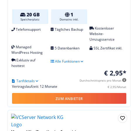
20 GB
1
Speicherplatz
Domains inkl.
Kostenloser
Telefonsupport
Tägliches Backup
Website-
Umzugsservice
Managed
5 Datenbanken
SSL Zertifikat inkl.
WordPress Hosting
Exklusiv auf
Alle Funktionen
hosttest
€ 2,95*
Tarifdetails
Durchschnittspreis pro Monat
Vertragslaufzeit: 12 Monate
€ 2,95/Monat
ZUM ANBIETER