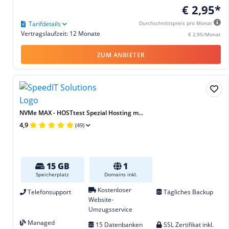
€ 2,95*
Tarifdetails
Durchschnittspreis pro Monat
Vertragslaufzeit: 12 Monate
€ 2,95/Monat
ZUM ANBIETER
NVMe MAX - HOSTtest Spezial Hosting m...
4,9
(49)
15 GB
1
Speicherplatz
Domains inkl.
Kostenloser
Telefonsupport
Tägliches Backup
Website-
Umzugsservice
Managed
15 Datenbanken
SSL Zertifikat inkl.