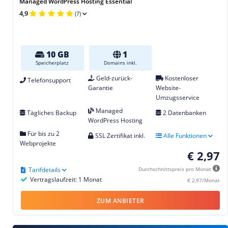
Managed WordPress Hosting Essential
4,9
(7)
10 GB
1
Speicherplatz
Domains inkl.
Geld-zurück-
Kostenloser
Telefonsupport
Garantie
Website-
Umzugsservice
Managed
Tägliches Backup
2 Datenbanken
WordPress Hosting
Für bis zu 2
SSL Zertifikat inkl.
Alle Funktionen
Webprojekte
€ 2,97
Tarifdetails
Durchschnittspreis pro Monat
Vertragslaufzeit: 1 Monat
€ 2,97/Monat
ZUM ANBIETER