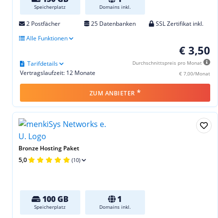
Speicherplatz
Domains inkl.
2 Postfächer
25 Datenbanken
SSL Zertifikat inkl.
Alle Funktionen
€ 3,50
Tarifdetails
Durchschnittspreis pro Monat
Vertragslaufzeit: 12 Monate
€ 7,00/Monat
*
ZUM ANBIETER
Bronze Hosting Paket
5,0
(10)
100 GB
1
Speicherplatz
Domains inkl.