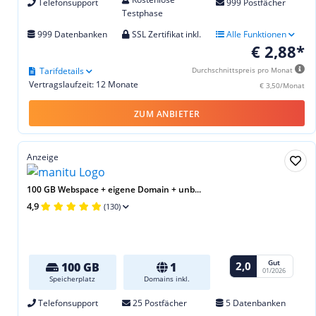
Telefonsupport
999 Postfächer
Testphase
999 Datenbanken
SSL Zertifikat inkl.
Alle Funktionen
€ 2,88*
Tarifdetails
Durchschnittspreis pro Monat
Vertragslaufzeit: 12 Monate
€ 3,50/Monat
ZUM ANBIETER
Anzeige
100 GB Webspace + eigene Domain + unb...
4,9
(130)
Gut
2,0
100 GB
1
01/2026
Speicherplatz
Domains inkl.
Telefonsupport
25 Postfächer
5 Datenbanken