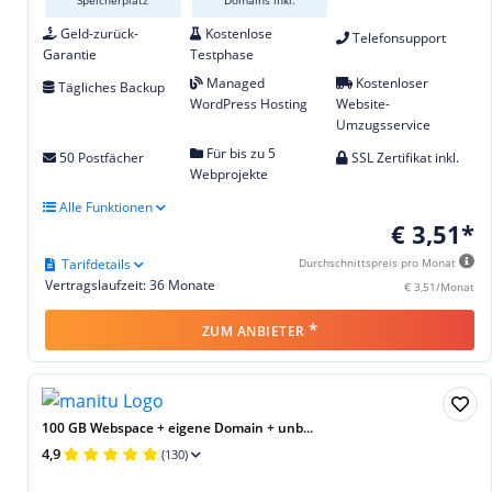
Speicherplatz
Domains inkl.
Geld-zurück-
Kostenlose
Telefonsupport
Garantie
Testphase
Managed
Kostenloser
Tägliches Backup
WordPress Hosting
Website-
Umzugsservice
Für bis zu 5
50 Postfächer
SSL Zertifikat inkl.
Webprojekte
Alle Funktionen
€ 3,51*
Tarifdetails
Durchschnittspreis pro Monat
Vertragslaufzeit: 36 Monate
€ 3,51/Monat
*
ZUM ANBIETER
100 GB Webspace + eigene Domain + unb...
4,9
(130)