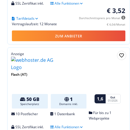
SSL Zertifikat inkl.
Alle Funktionen
€ 3,52
Tarifdetails
Durchschnittspreis pro Monat
Vertragslaufzeit: 12 Monate
€ 6,04/Monat
ZUM ANBIETER
Anzeige
Flash (AT)
Gut
1,6
50 GB
1
01/2026
Speicherplatz
Domains inkl.
Für bis zu 1
10 Postfächer
1 Datenbank
Webprojekte
SSL Zertifikat inkl.
Alle Funktionen