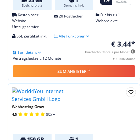
25 GB
1
02/2026
Speicherplatz
Domains inkl.
Kostenloser
Für bis zu 1
20 Postfächer
Website-
Webprojekte
Umzugsservice
SSL Zertifikat inkl.
Alle Funktionen
€ 3,44*
Tarifdetails
Durchschnittspreis pro Monat
Vertragslaufzeit: 12 Monate
€ 13,08/Monat
*
ZUM ANBIETER
Webhosting Grow
4,9
(82)
150 GB
1