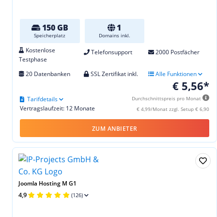
150 GB
1
Speicherplatz
Domains inkl.
Kostenlose
Telefonsupport
2000 Postfächer
Testphase
20 Datenbanken
SSL Zertifikat inkl.
Alle Funktionen
€ 5,56*
Tarifdetails
Durchschnittspreis pro Monat
Vertragslaufzeit: 12 Monate
€ 4,99/Monat zzgl. Setup € 6,90
ZUM ANBIETER
Joomla Hosting M G1
4,9
(126)