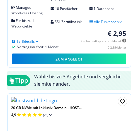
Managed
10 Postfächer
1 Datenbank
WordPress Hosting
Für bis zu 1
SSL Zertifikat inkl.
Alle Funktionen
Webprojekte
€ 2,95
Tarifdetails
Durchschnittspreis pro Monat
Vertragslaufzeit: 1 Monat
€ 2,95/Monat
ZUM ANGEBOT
Wähle bis zu 3 Angebote und vergleiche
Tipp
sie miteinander.
20 GB NVMe mit Inklusiv-Domain - HOST...
4,9
(23)