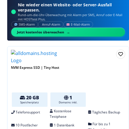
Nie wieder einen Website- oder Server-Ausfall
verpassen.
Rund-um-die-Uhr-Überwachung mit Alarm per SMS, Anruf oder E‑Mail
mit HOSTtest Plus.
SMS‑Alarm
Anruf‑Alarm
E‑Mail‑Alarm
Jetzt kostenlos überwachen
NVM Express SSD | Tiny Host
20 GB
1
Speicherplatz
Domains inkl.
Kostenlose
Telefonsupport
Tägliches Backup
Testphase
Für bis zu 1
10 Postfächer
1 Datenbank