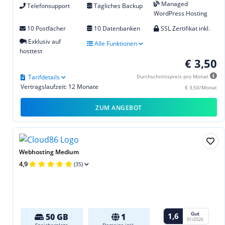
Managed
Telefonsupport
Tägliches Backup
WordPress Hosting
10 Postfächer
10 Datenbanken
SSL Zertifikat inkl.
Exklusiv auf
Alle Funktionen
hosttest
€ 3,50
Tarifdetails
Durchschnittspreis pro Monat
Vertragslaufzeit: 12 Monate
€ 3,50/Monat
ZUM ANGEBOT
Webhosting Medium
4,9
(35)
Gut
1,6
50 GB
1
01/2026