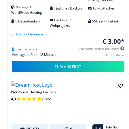
Managed
Tägliches Backup
10 Postfächer
WordPress Hosting
Für bis zu 5
5 Datenbanken
SSL Zertifikat inkl.
Webprojekte
Alle Funktionen
€ 3,00*
Tarifdetails
Durchschnittspreis pro Monat
Vertragslaufzeit: 12 Monate
€ 3,00/Monat
ZUM ANGEBOT
Wordpress Hosting Launch
4,9
(19)
Sehr Gut
1,4