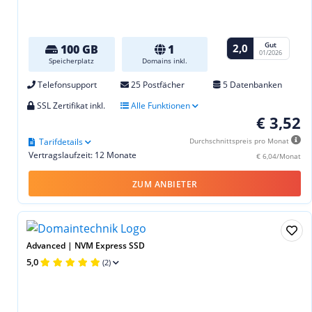
Gut
2,0
100 GB
1
01/2026
Speicherplatz
Domains inkl.
Telefonsupport
25 Postfächer
5 Datenbanken
SSL Zertifikat inkl.
Alle Funktionen
€ 3,52
Tarifdetails
Durchschnittspreis pro Monat
Vertragslaufzeit: 12 Monate
€ 6,04/Monat
ZUM ANBIETER
Advanced | NVM Express SSD
5,0
(2)