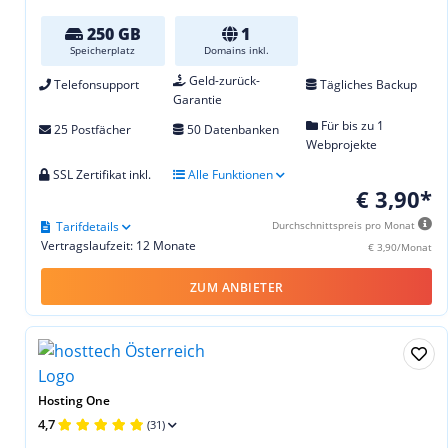
250 GB
1
Speicherplatz
Domains inkl.
Geld-zurück-
Telefonsupport
Tägliches Backup
Garantie
Für bis zu 1
25 Postfächer
50 Datenbanken
Webprojekte
SSL Zertifikat inkl.
Alle Funktionen
€ 3,90*
Tarifdetails
Durchschnittspreis pro Monat
Vertragslaufzeit: 12 Monate
€ 3,90/Monat
ZUM ANBIETER
Hosting One
4,7
(31)