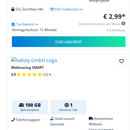
Webprojekte
SSL Zertifikat inkl.
Alle Funktionen
€ 2,99*
Tarifdetails
Durchschnittspreis pro Monat
Vertragslaufzeit: 12 Monate
€ 2,99/Monat
ZUM ANGEBOT
Webhosting SMART
4,9
(10)
100 GB
1
Speicherplatz
Domains inkl.
Geld-zurück-
Kostenloser
Telefonsupport
Garantie
Website-
Umzugsservice