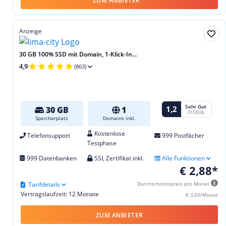
ZUM ANBIETER
Anzeige
30 GB 100% SSD mit Domain, 1-Klick-In...
4,9
(863)
Sehr Gut
1,2
30 GB
1
01/2026
Speicherplatz
Domains inkl.
Kostenlose
Telefonsupport
999 Postfächer
Testphase
999 Datenbanken
SSL Zertifikat inkl.
Alle Funktionen
€ 2,88*
Tarifdetails
Durchschnittspreis pro Monat
Vertragslaufzeit: 12 Monate
€ 3,50/Monat
ZUM ANBIETER