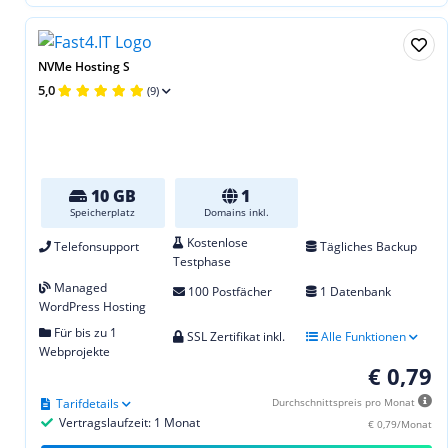
NVMe Hosting S
5,0
(9)
10 GB
1
Speicherplatz
Domains inkl.
Kostenlose
Telefonsupport
Tägliches Backup
Testphase
Managed
100 Postfächer
1 Datenbank
WordPress Hosting
Für bis zu 1
SSL Zertifikat inkl.
Alle Funktionen
Webprojekte
€ 0,79
Tarifdetails
Durchschnittspreis pro Monat
Vertragslaufzeit: 1 Monat
€ 0,79/Monat