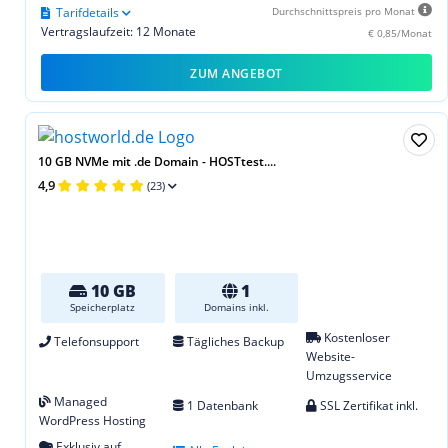
Tarifdetails
Durchschnittspreis pro Monat
Vertragslaufzeit: 12 Monate
€ 0,85/Monat
ZUM ANGEBOT
10 GB NVMe mit .de Domain - HOSTtest....
4,9
(23)
10 GB
1
Speicherplatz
Domains inkl.
Kostenloser
Telefonsupport
Tägliches Backup
Website-
Umzugsservice
Managed
1 Datenbank
SSL Zertifikat inkl.
WordPress Hosting
Exklusiv auf