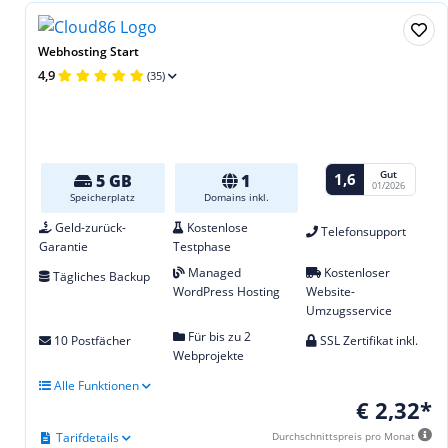
Webhosting Start
4,9
(35)
Gut
1,6
5 GB
1
01/2026
Speicherplatz
Domains inkl.
Geld-zurück-
Kostenlose
Telefonsupport
Garantie
Testphase
Managed
Kostenloser
Tägliches Backup
WordPress Hosting
Website-
Umzugsservice
Für bis zu 2
10 Postfächer
SSL Zertifikat inkl.
Webprojekte
Alle Funktionen
€ 2,32*
Tarifdetails
Durchschnittspreis pro Monat