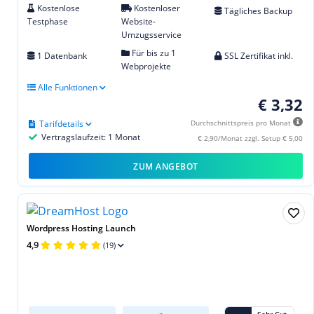
Kostenlose
Kostenloser
Tägliches Backup
Testphase
Website-
Umzugsservice
Für bis zu 1
1 Datenbank
SSL Zertifikat inkl.
Webprojekte
Alle Funktionen
€ 3,32
Tarifdetails
Durchschnittspreis pro Monat
Vertragslaufzeit: 1 Monat
€ 2,90/Monat zzgl. Setup € 5,00
ZUM ANGEBOT
Wordpress Hosting Launch
4,9
(19)