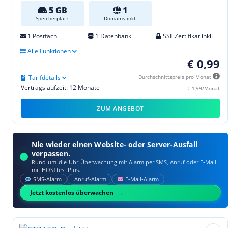
5 GB
1
Speicherplatz
Domains inkl.
1 Postfach
1 Datenbank
SSL Zertifikat inkl.
Alle Funktionen
€ 0,99
Tarifdetails
Durchschnittspreis pro Monat
Vertragslaufzeit: 12 Monate
€ 1,99/Monat
ZUM ANGEBOT
Nie wieder einen Website- oder Server-Ausfall
verpassen.
Rund-um-die-Uhr-Überwachung mit Alarm per SMS, Anruf oder E‑Mail
mit HOSTtest Plus.
SMS‑Alarm
Anruf‑Alarm
E‑Mail‑Alarm
Jetzt kostenlos überwachen