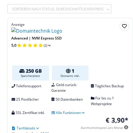
SORTIEREN NACH STATUS, DURCHSCHNITTLICHER PREIS
Anzeige
Advanced | NVM Express SSD
5,0
(2)
250 GB
1
Speicherplatz
Domains inkl.
Geld-zurück-
Telefonsupport
Tägliches Backup
Garantie
Für bis zu 1
25 Postfächer
50 Datenbanken
Webprojekte
SSL Zertifikat inkl.
Alle Funktionen
€ 3,90*
Tarifdetails
Durchschnittspreis pro Monat