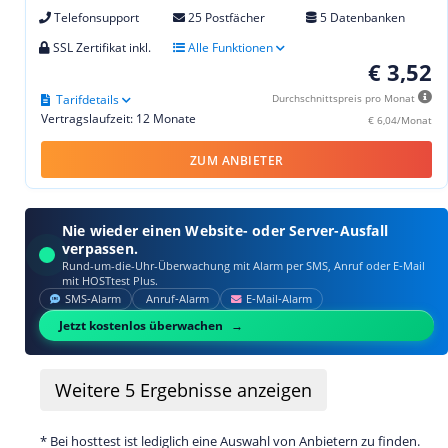
Telefonsupport
25 Postfächer
5 Datenbanken
SSL Zertifikat inkl.
Alle Funktionen
€ 3,52
Tarifdetails
Durchschnittspreis pro Monat
Vertragslaufzeit: 12 Monate
€ 6,04/Monat
ZUM ANBIETER
Nie wieder einen Website- oder Server-Ausfall
verpassen.
Rund-um-die-Uhr-Überwachung mit Alarm per SMS, Anruf oder E‑Mail
mit HOSTtest Plus.
SMS‑Alarm
Anruf‑Alarm
E‑Mail‑Alarm
Jetzt kostenlos überwachen
Weitere
5
Ergebnisse anzeigen
* Bei hosttest ist lediglich eine Auswahl von Anbietern zu finden.