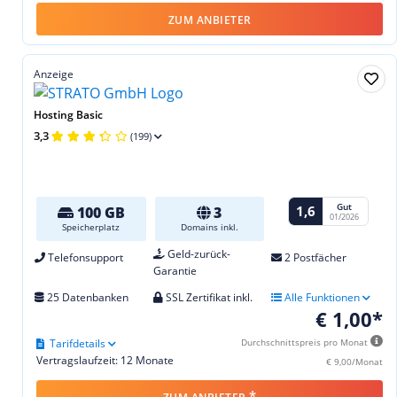
ZUM ANBIETER
Anzeige
Hosting Basic
3,3
(199)
Gut
1,6
100 GB
3
01/2026
Speicherplatz
Domains inkl.
Geld-zurück-
Telefonsupport
2 Postfächer
Garantie
25 Datenbanken
SSL Zertifikat inkl.
Alle Funktionen
€ 1,00*
Tarifdetails
Durchschnittspreis pro Monat
Vertragslaufzeit: 12 Monate
€ 9,00/Monat
*