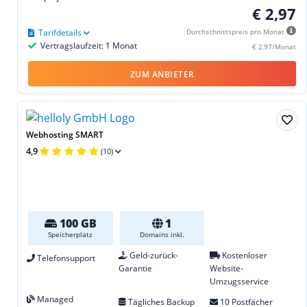
€ 2,97
Tarifdetails
Durchschnittspreis pro Monat
Vertragslaufzeit: 1 Monat
€ 2,97/Monat
ZUM ANBIETER
Webhosting SMART
4,9
(10)
100 GB
1
Speicherplatz
Domains inkl.
Geld-zurück-
Kostenloser
Telefonsupport
Garantie
Website-
Umzugsservice
Managed
Tägliches Backup
10 Postfächer