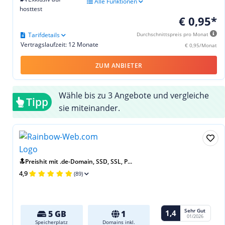
Alle Funktionen
hosttest
€ 0,95*
Tarifdetails
Durchschnittspreis pro Monat
Vertragslaufzeit: 12 Monate
€ 0,95/Monat
ZUM ANBIETER
Wähle bis zu 3 Angebote und vergleiche
Tipp
sie miteinander.
🔝Preishit mit .de-Domain, SSD, SSL, P...
4,9
(89)
Sehr Gut
1,4
5 GB
1
01/2026
Speicherplatz
Domains inkl.