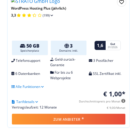
WordPress Hosting Plus (jährlich)
3,3
(199)
Gut
1,6
50 GB
3
01/2026
Speicherplatz
Domains inkl.
Geld-zurück-
Telefonsupport
3 Postfächer
Garantie
Für bis zu 6
6 Datenbanken
SSL Zertifikat inkl.
Webprojekte
Alle Funktionen
€ 1,00*
Tarifdetails
Durchschnittspreis pro Monat
Vertragslaufzeit: 12 Monate
€ 9,00/Monat
*
ZUM ANBIETER