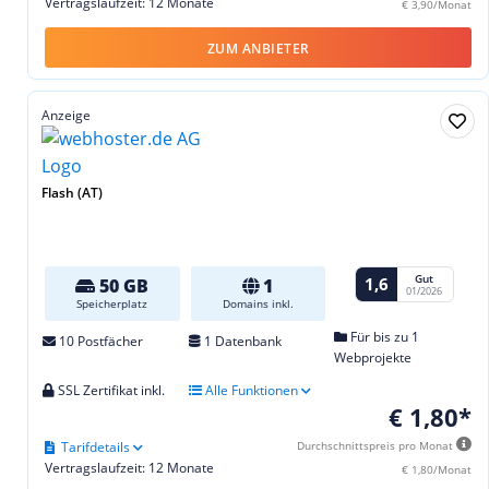
Vertragslaufzeit: 12 Monate
€ 3,90/Monat
ZUM ANBIETER
Anzeige
Flash (AT)
Gut
1,6
50 GB
1
01/2026
Speicherplatz
Domains inkl.
Für bis zu 1
10 Postfächer
1 Datenbank
Webprojekte
SSL Zertifikat inkl.
Alle Funktionen
€ 1,80*
Tarifdetails
Durchschnittspreis pro Monat
Vertragslaufzeit: 12 Monate
€ 1,80/Monat