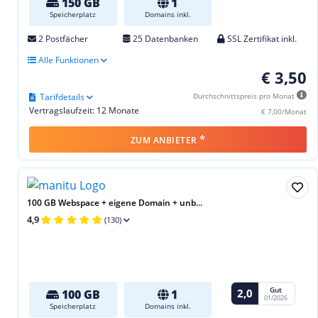
150 GB
1
Speicherplatz
Domains inkl.
2 Postfächer
25 Datenbanken
SSL Zertifikat inkl.
Alle Funktionen
€ 3,50
Tarifdetails
Durchschnittspreis pro Monat
Vertragslaufzeit: 12 Monate
€ 7,00/Monat
*
ZUM ANBIETER
100 GB Webspace + eigene Domain + unb...
4,9
(130)
Gut
2,0
100 GB
1
01/2026
Speicherplatz
Domains inkl.