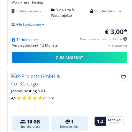
WordPress Hosting
Für bis zu 5
5 Datenbanken
SSL Zertifikat inkl.
Webprojekte
Alle Funktionen
€ 3,00*
Tarifdetails
Durchschnittspreis pro Monat
Vertragslaufzeit: 12 Monate
€ 3,00/Monat
ZUM ANGEBOT
Joomla Hosting S G1
4,9
(116)
Sehr Gut
1,2
10 GB
1
01/2026
Speicherplatz
Domains inkl.