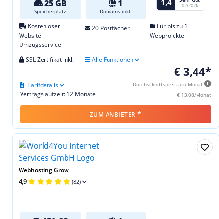
Sehr Gut
1,4
25 GB
1
02/2026
Speicherplatz
Domains inkl.
Kostenloser
Für bis zu 1
20 Postfächer
Website-
Webprojekte
Umzugsservice
SSL Zertifikat inkl.
Alle Funktionen
€ 3,44*
Tarifdetails
Durchschnittspreis pro Monat
Vertragslaufzeit: 12 Monate
€ 13,08/Monat
*
ZUM ANBIETER
Webhosting Grow
4,9
(82)