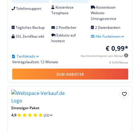
Kostenlose
Kostenloser
Telefonsupport
Testphase
Website-
Umzugsservice
Tägliches Backup
2 Postfächer
2 Datenbanken
Exklusiv auf
SSL Zertifikat inkl.
Alle Funktionen
hosttest
€ 0,99*
Tarifdetails
Durchschnittspreis pro Monat
Vertragslaufzeit: 12 Monate
€ 0,99/Monat
ZUM ANBIETER
Einsteiger-Paket
4,9
(22)