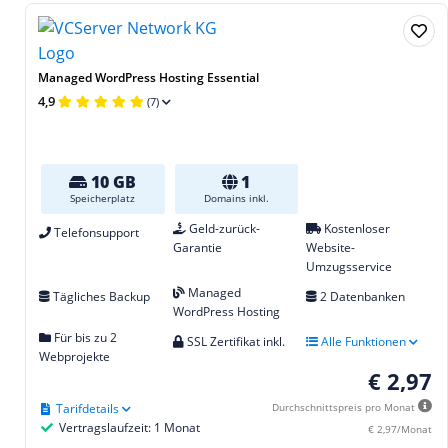
Managed WordPress Hosting Essential
4,9
(7)
10 GB
1
Speicherplatz
Domains inkl.
Geld-zurück-
Kostenloser
Telefonsupport
Garantie
Website-
Umzugsservice
Managed
Tägliches Backup
2 Datenbanken
WordPress Hosting
Für bis zu 2
SSL Zertifikat inkl.
Alle Funktionen
Webprojekte
€ 2,97
Tarifdetails
Durchschnittspreis pro Monat
Vertragslaufzeit: 1 Monat
€ 2,97/Monat