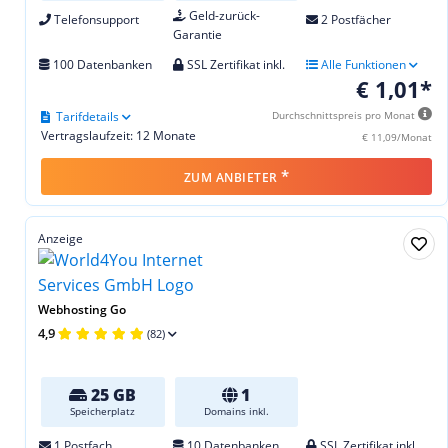
Geld-zurück-
Telefonsupport
2 Postfächer
Garantie
100 Datenbanken
SSL Zertifikat inkl.
Alle Funktionen
€ 1,01*
Tarifdetails
Durchschnittspreis pro Monat
Vertragslaufzeit: 12 Monate
€ 11,09/Monat
*
ZUM ANBIETER
Anzeige
Webhosting Go
4,9
(82)
25 GB
1
Speicherplatz
Domains inkl.
1 Postfach
10 Datenbanken
SSL Zertifikat inkl.