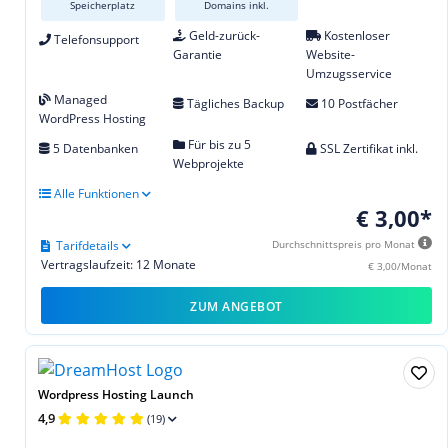
Speicherplatz
Domains inkl.
Geld-zurück-
Kostenloser
Telefonsupport
Garantie
Website-
Umzugsservice
Managed
Tägliches Backup
10 Postfächer
WordPress Hosting
Für bis zu 5
5 Datenbanken
SSL Zertifikat inkl.
Webprojekte
Alle Funktionen
€ 3,00*
Tarifdetails
Durchschnittspreis pro Monat
Vertragslaufzeit: 12 Monate
€ 3,00/Monat
ZUM ANGEBOT
Wordpress Hosting Launch
4,9
(19)