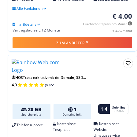
Alle Funktionen
€ 4,00
Tarifdetails
Durchschnittspreis pro Monat
Vertragslaufzeit: 12 Monate
€ 4,00/Monat
*
ZUM ANBIETER
🔝HOSTtest exklusiv mit de-Domain, SSD...
4,9
(89)
Sehr Gut
1,4
20 GB
1
01/2026
Speicherplatz
Domains inkl.
Kostenlose
Kostenloser
Telefonsupport
Testphase
Website-
Umzugsservice