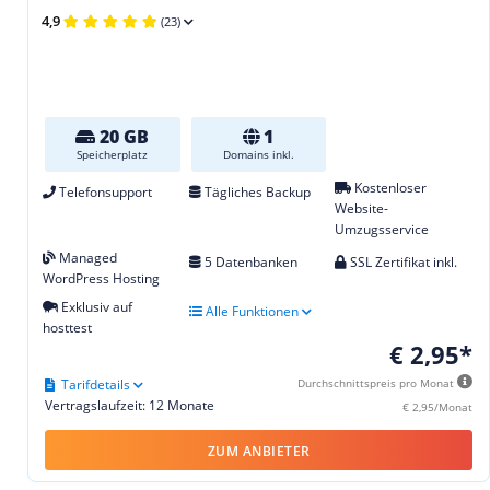
4,9
(23)
20 GB
1
Speicherplatz
Domains inkl.
Kostenloser
Telefonsupport
Tägliches Backup
Website-
Umzugsservice
Managed
5 Datenbanken
SSL Zertifikat inkl.
WordPress Hosting
Exklusiv auf
Alle Funktionen
hosttest
€ 2,95*
Tarifdetails
Durchschnittspreis pro Monat
Vertragslaufzeit: 12 Monate
€ 2,95/Monat
ZUM ANBIETER