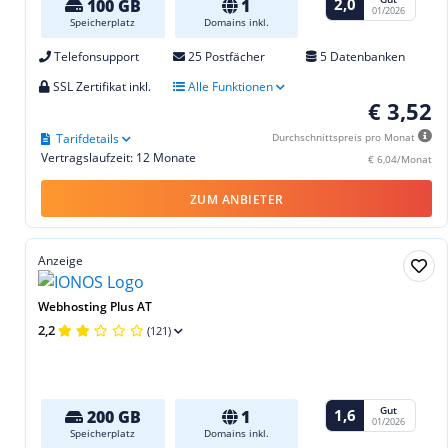
2,0
100 GB
1
01/2026
Speicherplatz
Domains inkl.
Telefonsupport
25 Postfächer
5 Datenbanken
SSL Zertifikat inkl.
Alle Funktionen
€ 3,52
Tarifdetails
Durchschnittspreis pro Monat
Vertragslaufzeit: 12 Monate
€ 6,04/Monat
ZUM ANBIETER
Anzeige
Webhosting Plus AT
2,2
(121)
Gut
1,6
200 GB
1
01/2026
Speicherplatz
Domains inkl.