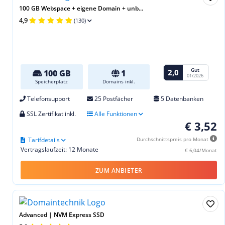
100 GB Webspace + eigene Domain + unb...
4,9
(130)
Gut
2,0
100 GB
1
01/2026
Speicherplatz
Domains inkl.
Telefonsupport
25 Postfächer
5 Datenbanken
SSL Zertifikat inkl.
Alle Funktionen
€ 3,52
Tarifdetails
Durchschnittspreis pro Monat
Vertragslaufzeit: 12 Monate
€ 6,04/Monat
ZUM ANBIETER
Advanced | NVM Express SSD