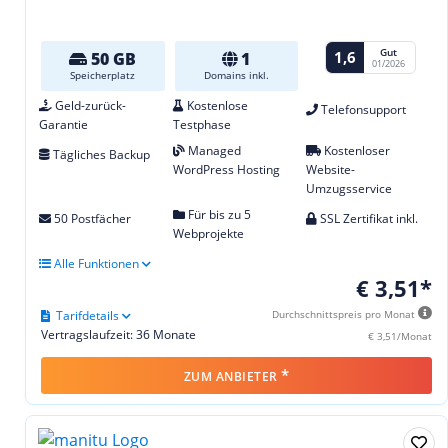
Gut
1,6
50 GB
1
01/2026
Speicherplatz
Domains inkl.
Geld-zurück-
Kostenlose
Telefonsupport
Garantie
Testphase
Managed
Kostenloser
Tägliches Backup
WordPress Hosting
Website-
Umzugsservice
Für bis zu 5
50 Postfächer
SSL Zertifikat inkl.
Webprojekte
Alle Funktionen
€ 3,51*
Tarifdetails
Durchschnittspreis pro Monat
Vertragslaufzeit: 36 Monate
€ 3,51/Monat
*
ZUM ANBIETER