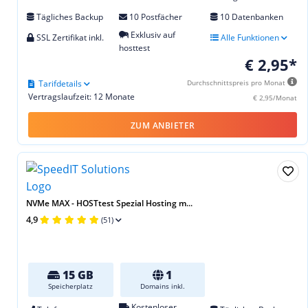
Tägliches Backup
10 Postfächer
10 Datenbanken
Exklusiv auf
SSL Zertifikat inkl.
Alle Funktionen
hosttest
€ 2,95*
Tarifdetails
Durchschnittspreis pro Monat
Vertragslaufzeit: 12 Monate
€ 2,95/Monat
ZUM ANBIETER
NVMe MAX - HOSTtest Spezial Hosting m...
4,9
(51)
15 GB
1
Speicherplatz
Domains inkl.
Kostenloser