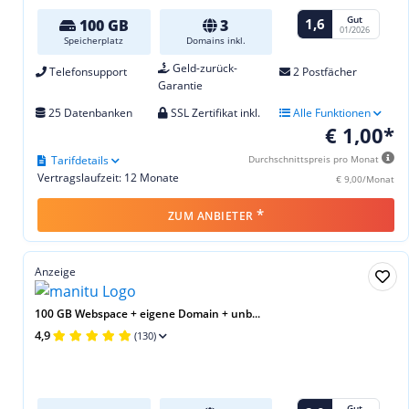
Gut
1,6
100 GB
3
01/2026
Speicherplatz
Domains inkl.
Geld-zurück-
Telefonsupport
2 Postfächer
Garantie
25 Datenbanken
SSL Zertifikat inkl.
Alle Funktionen
€ 1,00*
Tarifdetails
Durchschnittspreis pro Monat
Vertragslaufzeit: 12 Monate
€ 9,00/Monat
*
ZUM ANBIETER
Anzeige
100 GB Webspace + eigene Domain + unb...
4,9
(130)
Gut