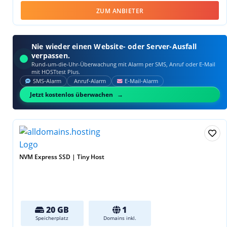
ZUM ANBIETER
Nie wieder einen Website- oder Server-Ausfall
verpassen.
Rund-um-die-Uhr-Überwachung mit Alarm per SMS, Anruf oder E‑Mail
mit HOSTtest Plus.
SMS‑Alarm
Anruf‑Alarm
E‑Mail‑Alarm
Jetzt kostenlos überwachen
NVM Express SSD | Tiny Host
20 GB
1
Speicherplatz
Domains inkl.