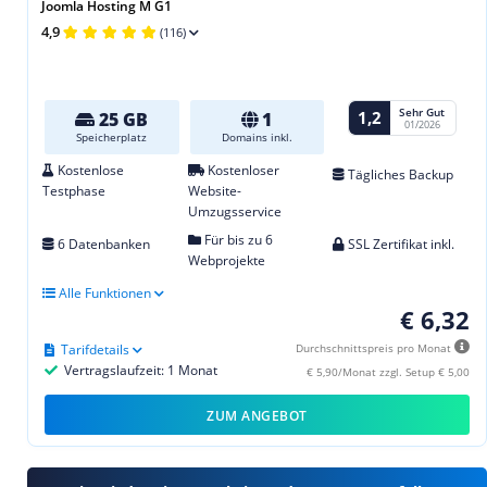
Joomla Hosting M G1
4,9
(116)
Sehr Gut
1,2
25 GB
1
01/2026
Speicherplatz
Domains inkl.
Kostenlose
Kostenloser
Tägliches Backup
Testphase
Website-
Umzugsservice
Für bis zu 6
6 Datenbanken
SSL Zertifikat inkl.
Webprojekte
Alle Funktionen
€ 6,32
Tarifdetails
Durchschnittspreis pro Monat
Vertragslaufzeit: 1 Monat
€ 5,90/Monat zzgl. Setup € 5,00
ZUM ANGEBOT