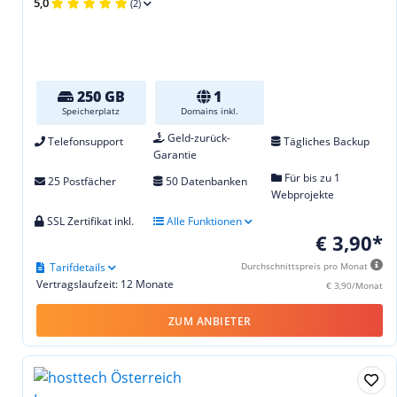
5,0
(2)
250 GB
1
Speicherplatz
Domains inkl.
Geld-zurück-
Telefonsupport
Tägliches Backup
Garantie
Für bis zu 1
25 Postfächer
50 Datenbanken
Webprojekte
SSL Zertifikat inkl.
Alle Funktionen
€ 3,90*
Tarifdetails
Durchschnittspreis pro Monat
Vertragslaufzeit: 12 Monate
€ 3,90/Monat
ZUM ANBIETER