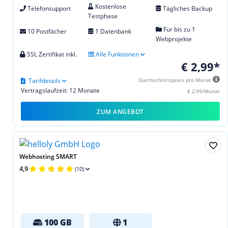
Kostenlose
Telefonsupport
Tägliches Backup
Testphase
Für bis zu 1
10 Postfächer
1 Datenbank
Webprojekte
SSL Zertifikat inkl.
Alle Funktionen
€ 2,99*
Tarifdetails
Durchschnittspreis pro Monat
Vertragslaufzeit: 12 Monate
€ 2,99/Monat
ZUM ANGEBOT
Webhosting SMART
4,9
(10)
100 GB
1