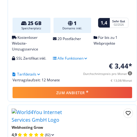
Sehr Gut
1,4
25 GB
1
02/2026
Speicherplatz
Domains inkl.
Kostenloser
Für bis zu 1
20 Postfächer
Website-
Webprojekte
Umzugsservice
SSL Zertifikat inkl.
Alle Funktionen
€ 3,44*
Tarifdetails
Durchschnittspreis pro Monat
Vertragslaufzeit: 12 Monate
€ 13,08/Monat
*
ZUM ANBIETER
Webhosting Grow
4,9
(82)