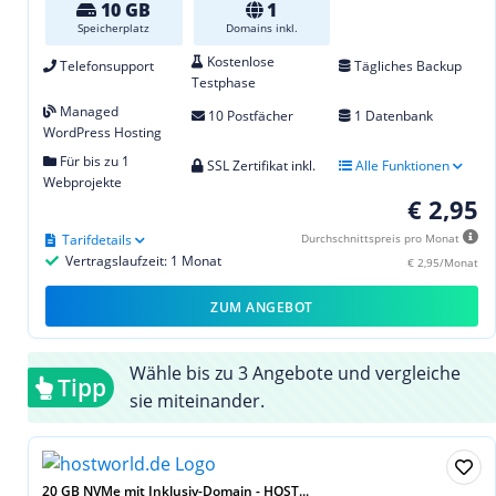
10 GB
1
Speicherplatz
Domains inkl.
Kostenlose
Telefonsupport
Tägliches Backup
Testphase
Managed
10 Postfächer
1 Datenbank
WordPress Hosting
Für bis zu 1
SSL Zertifikat inkl.
Alle Funktionen
Webprojekte
€ 2,95
Tarifdetails
Durchschnittspreis pro Monat
Vertragslaufzeit: 1 Monat
€ 2,95/Monat
ZUM ANGEBOT
Wähle bis zu 3 Angebote und vergleiche
Tipp
sie miteinander.
20 GB NVMe mit Inklusiv-Domain - HOST...