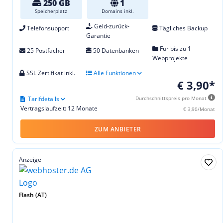
250 GB
1
Speicherplatz
Domains inkl.
Geld-zurück-
Telefonsupport
Tägliches Backup
Garantie
Für bis zu 1
25 Postfächer
50 Datenbanken
Webprojekte
SSL Zertifikat inkl.
Alle Funktionen
€ 3,90*
Tarifdetails
Durchschnittspreis pro Monat
Vertragslaufzeit: 12 Monate
€ 3,90/Monat
ZUM ANBIETER
Anzeige
Flash (AT)