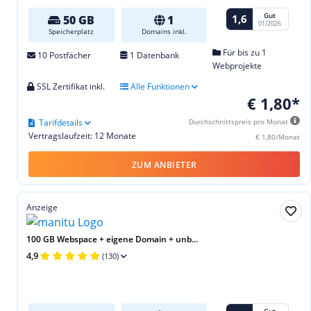
Gut
1,6
50 GB
1
01/2026
Speicherplatz
Domains inkl.
Für bis zu 1
10 Postfächer
1 Datenbank
Webprojekte
SSL Zertifikat inkl.
Alle Funktionen
€ 1,80*
Tarifdetails
Durchschnittspreis pro Monat
Vertragslaufzeit: 12 Monate
€ 1,80/Monat
ZUM ANBIETER
Anzeige
100 GB Webspace + eigene Domain + unb...
4,9
(130)