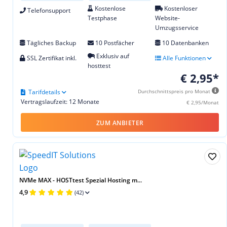
Kostenlose
Kostenloser
Telefonsupport
Testphase
Website-
Umzugsservice
Tägliches Backup
10 Postfächer
10 Datenbanken
Exklusiv auf
SSL Zertifikat inkl.
Alle Funktionen
hosttest
€ 2,95*
Tarifdetails
Durchschnittspreis pro Monat
Vertragslaufzeit: 12 Monate
€ 2,95/Monat
ZUM ANBIETER
NVMe MAX - HOSTtest Spezial Hosting m...
4,9
(42)