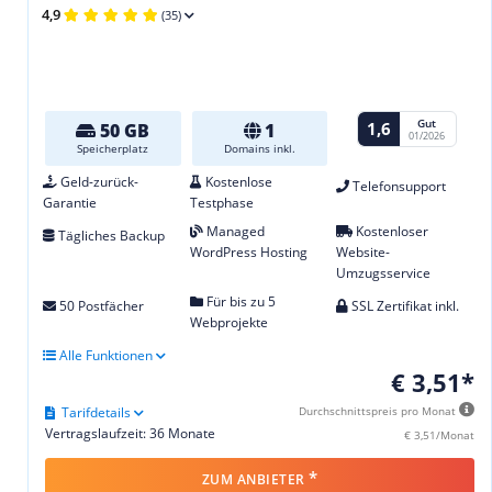
4,9
(35)
Gut
1,6
50 GB
1
01/2026
Speicherplatz
Domains inkl.
Geld-zurück-
Kostenlose
Telefonsupport
Garantie
Testphase
Managed
Kostenloser
Tägliches Backup
WordPress Hosting
Website-
Umzugsservice
Für bis zu 5
50 Postfächer
SSL Zertifikat inkl.
Webprojekte
Alle Funktionen
€ 3,51*
Tarifdetails
Durchschnittspreis pro Monat
Vertragslaufzeit: 36 Monate
€ 3,51/Monat
*
ZUM ANBIETER