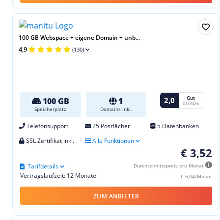
100 GB Webspace + eigene Domain + unb...
4,9
(130)
Gut
2,0
100 GB
1
01/2026
Speicherplatz
Domains inkl.
Telefonsupport
25 Postfächer
5 Datenbanken
SSL Zertifikat inkl.
Alle Funktionen
€ 3,52
Tarifdetails
Durchschnittspreis pro Monat
Vertragslaufzeit: 12 Monate
€ 6,04/Monat
ZUM ANBIETER