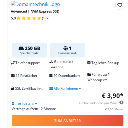
Advanced | NVM Express SSD
5,0
(1)
250 GB
1
Speicherplatz
Domains inkl.
Geld-zurück-
Telefonsupport
Tägliches Backup
Garantie
Für bis zu 1
25 Postfächer
50 Datenbanken
Webprojekte
SSL Zertifikat inkl.
Alle Funktionen
€ 3,90*
Tarifdetails
Durchschnittspreis pro Monat
Vertragslaufzeit: 12 Monate
€ 3,90/Monat
ZUM ANBIETER