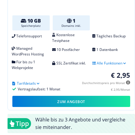
10 GB
1
Speicherplatz
Domains inkl.
Kostenlose
Telefonsupport
Tägliches Backup
Testphase
Managed
10 Postfächer
1 Datenbank
WordPress Hosting
Für bis zu 1
SSL Zertifikat inkl.
Alle Funktionen
Webprojekte
€ 2,95
Tarifdetails
Durchschnittspreis pro Monat
Vertragslaufzeit: 1 Monat
€ 2,95/Monat
ZUM ANGEBOT
Wähle bis zu 3 Angebote und vergleiche
Tipp
sie miteinander.