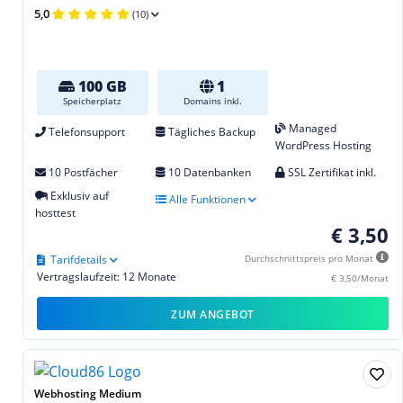
5,0
(10)
100 GB
1
Speicherplatz
Domains inkl.
Managed
Telefonsupport
Tägliches Backup
WordPress Hosting
10 Postfächer
10 Datenbanken
SSL Zertifikat inkl.
Exklusiv auf
Alle Funktionen
hosttest
€ 3,50
Tarifdetails
Durchschnittspreis pro Monat
Vertragslaufzeit: 12 Monate
€ 3,50/Monat
ZUM ANGEBOT
Webhosting Medium