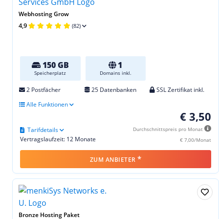
Webhosting Grow
4,9
(82)
150 GB
1
Speicherplatz
Domains inkl.
2 Postfächer
25 Datenbanken
SSL Zertifikat inkl.
Alle Funktionen
€ 3,50
Tarifdetails
Durchschnittspreis pro Monat
Vertragslaufzeit: 12 Monate
€ 7,00/Monat
*
ZUM ANBIETER
Bronze Hosting Paket