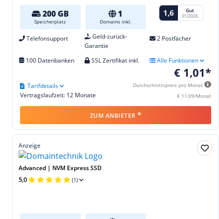
Gut
1,6
200 GB
1
01/2026
Speicherplatz
Domains inkl.
Geld-zurück-
Telefonsupport
2 Postfächer
Garantie
100 Datenbanken
SSL Zertifikat inkl.
Alle Funktionen
€ 1,01*
Tarifdetails
Durchschnittspreis pro Monat
Vertragslaufzeit: 12 Monate
€ 11,09/Monat
*
ZUM ANBIETER
Anzeige
Advanced | NVM Express SSD
5,0
(1)