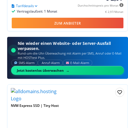
Tarifdetails
Durchschnittspreis pro Monat
Vertragslaufzeit: 1 Monat
€ 2,97/Monat
ZUM ANBIETER
Nie wieder einen Website- oder Server-Ausfall
verpassen.
Rund-um-die-Uhr-Überwachung mit Alarm per SMS, Anruf oder E‑Mail
mit HOSTtest Plus.
SMS‑Alarm
Anruf‑Alarm
E‑Mail‑Alarm
Jetzt kostenlos überwachen
NVM Express SSD | Tiny Host