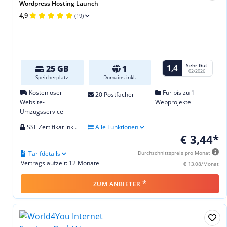
Wordpress Hosting Launch
4,9
(19)
Sehr Gut
1,4
25 GB
1
02/2026
Speicherplatz
Domains inkl.
Kostenloser
Für bis zu 1
20 Postfächer
Website-
Webprojekte
Umzugsservice
SSL Zertifikat inkl.
Alle Funktionen
€ 3,44*
Tarifdetails
Durchschnittspreis pro Monat
Vertragslaufzeit: 12 Monate
€ 13,08/Monat
*
ZUM ANBIETER