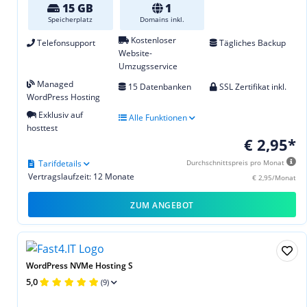
15 GB
1
Speicherplatz
Domains inkl.
Kostenloser
Telefonsupport
Tägliches Backup
Website-
Umzugsservice
Managed
15 Datenbanken
SSL Zertifikat inkl.
WordPress Hosting
Exklusiv auf
Alle Funktionen
hosttest
€ 2,95*
Tarifdetails
Durchschnittspreis pro Monat
Vertragslaufzeit: 12 Monate
€ 2,95/Monat
ZUM ANGEBOT
WordPress NVMe Hosting S
5,0
(9)