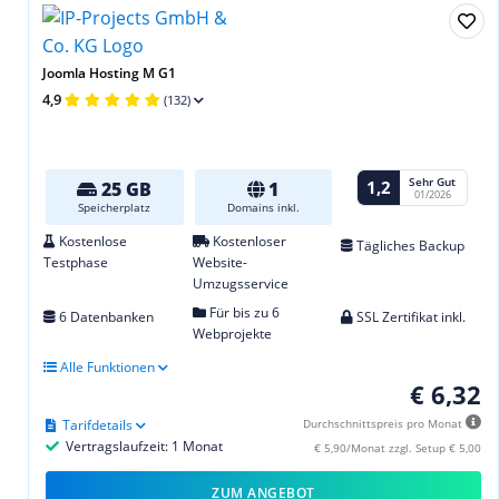
Joomla Hosting M G1
4,9
(132)
Sehr Gut
1,2
25 GB
1
01/2026
Speicherplatz
Domains inkl.
Kostenlose
Kostenloser
Tägliches Backup
Testphase
Website-
Umzugsservice
Für bis zu 6
6 Datenbanken
SSL Zertifikat inkl.
Webprojekte
Alle Funktionen
€ 6,32
Tarifdetails
Durchschnittspreis pro Monat
Vertragslaufzeit: 1 Monat
€ 5,90/Monat zzgl. Setup € 5,00
ZUM ANGEBOT