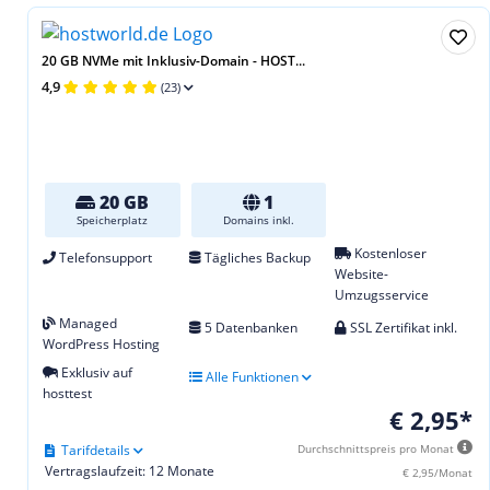
20 GB NVMe mit Inklusiv-Domain - HOST...
4,9
(23)
20 GB
1
Speicherplatz
Domains inkl.
Kostenloser
Telefonsupport
Tägliches Backup
Website-
Umzugsservice
Managed
5 Datenbanken
SSL Zertifikat inkl.
WordPress Hosting
Exklusiv auf
Alle Funktionen
hosttest
€ 2,95*
Tarifdetails
Durchschnittspreis pro Monat
Vertragslaufzeit: 12 Monate
€ 2,95/Monat