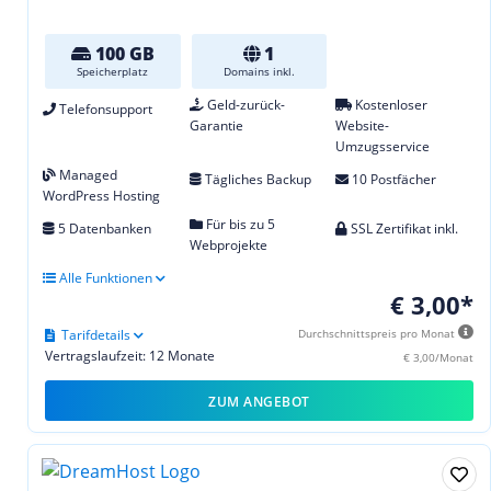
100 GB
1
Speicherplatz
Domains inkl.
Geld-zurück-
Kostenloser
Telefonsupport
Garantie
Website-
Umzugsservice
Managed
Tägliches Backup
10 Postfächer
WordPress Hosting
Für bis zu 5
5 Datenbanken
SSL Zertifikat inkl.
Webprojekte
Alle Funktionen
€ 3,00*
Tarifdetails
Durchschnittspreis pro Monat
Vertragslaufzeit: 12 Monate
€ 3,00/Monat
ZUM ANGEBOT