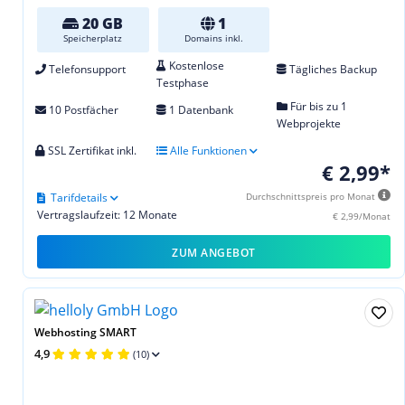
20 GB
1
Speicherplatz
Domains inkl.
Kostenlose
Telefonsupport
Tägliches Backup
Testphase
Für bis zu 1
10 Postfächer
1 Datenbank
Webprojekte
SSL Zertifikat inkl.
Alle Funktionen
€ 2,99*
Tarifdetails
Durchschnittspreis pro Monat
Vertragslaufzeit: 12 Monate
€ 2,99/Monat
ZUM ANGEBOT
Webhosting SMART
4,9
(10)