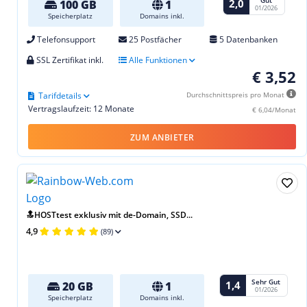
Gut
2,0
100 GB
1
01/2026
Speicherplatz
Domains inkl.
Telefonsupport
25 Postfächer
5 Datenbanken
SSL Zertifikat inkl.
Alle Funktionen
€ 3,52
Tarifdetails
Durchschnittspreis pro Monat
Vertragslaufzeit: 12 Monate
€ 6,04/Monat
ZUM ANBIETER
🔝HOSTtest exklusiv mit de-Domain, SSD...
4,9
(89)
Sehr Gut
1,4
20 GB
1
01/2026
Speicherplatz
Domains inkl.